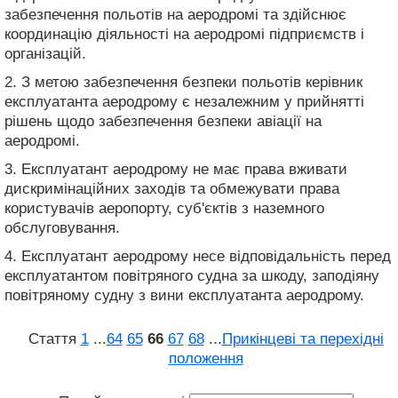
забезпечення польотів на аеродромі та здійснює
координацію діяльності на аеродромі підприємств і
організацій.
2. З метою забезпечення безпеки польотів керівник
експлуатанта аеродрому є незалежним у прийнятті
рішень щодо забезпечення безпеки авіації на
аеродромі.
3. Експлуатант аеродрому не має права вживати
дискримінаційних заходів та обмежувати права
користувачів аеропорту, суб'єктів з наземного
обслуговування.
4. Експлуатант аеродрому несе відповідальність перед
експлуатантом повітряного судна за шкоду, заподіяну
повітряному судну з вини експлуатанта аеродрому.
Стаття
1
...
64
65
66
67
68
...
Прикінцеві та перехідні
положення