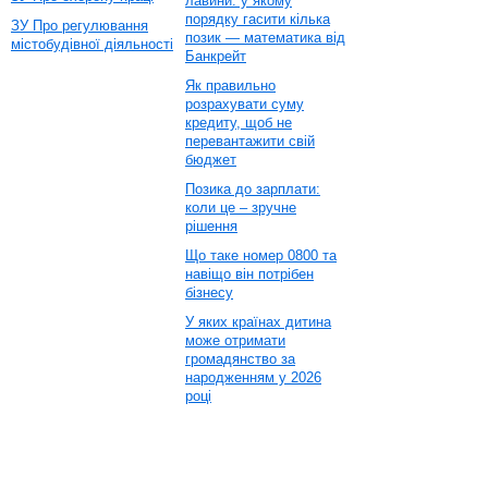
лавини: у якому
порядку гасити кілька
ЗУ Про регулювання
позик — математика від
містобудівної діяльності
Банкрейт
Як правильно
розрахувати суму
кредиту, щоб не
перевантажити свій
бюджет
Позика до зарплати:
коли це – зручне
рішення
Що таке номер 0800 та
навіщо він потрібен
бізнесу
У яких країнах дитина
може отримати
громадянство за
народженням у 2026
році