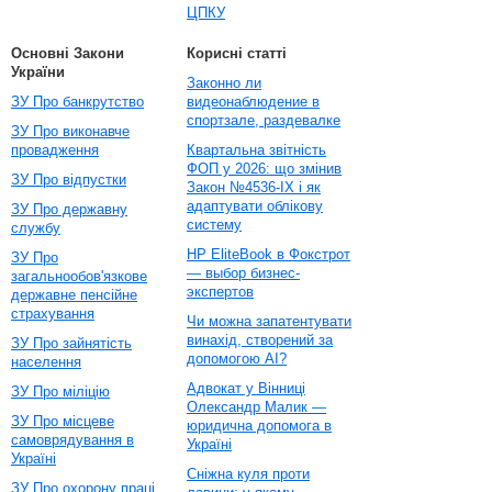
ЦПКУ
Основні Закони
Корисні статті
України
Законно ли
ЗУ Про банкрутство
видеонаблюдение в
спортзале, раздевалке
ЗУ Про виконавче
провадження
Квартальна звітність
ФОП у 2026: що змінив
ЗУ Про відпустки
Закон №4536-IX і як
адаптувати облікову
ЗУ Про державну
систему
службу
HP EliteBook в Фокстрот
ЗУ Про
— выбор бизнес-
загальнообов'язкове
экспертов
державне пенсійне
страхування
Чи можна запатентувати
винахід, створений за
ЗУ Про зайнятість
допомогою AI?
населення
Адвокат у Вінниці
ЗУ Про міліцію
Олександр Малик —
ЗУ Про місцеве
юридична допомога в
самоврядування в
Україні
Україні
Сніжна куля проти
ЗУ Про охорону праці