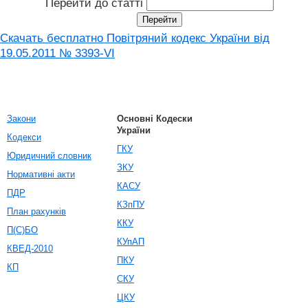
Перейти до статті
Скачать бесплатно Повітряний кодекс України від
19.05.2011 № 3393-VI
Закони
Основні Кодески
України
Кодекси
ГКУ
Юридичний словник
ЗКУ
Нормативні акти
КАСУ
ПДР
КЗпПУ
План рахунків
ККУ
П(С)БО
КУпАП
КВЕД-2010
ПКУ
КП
СКУ
ЦКУ