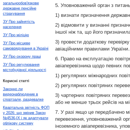
загальнообов'язкове
5. Уповноважений орган з питань
державне пенсійне
страхування
1) визнати призначення державно
ЗУ Про зайнятість
2) відмовити у визнанні призна
населення
іншої ніж та, що його призначила
ЗУ Про міліцію
3) провести додаткову перевірк
ЗУ Про місцеве
авіаційними правилами України.
самоврядування в Україні
ЗУ Про охорону праці
6. Право на експлуатацію повітр
ЗУ Про регулювання
авіаперевізника щодо певних пов
містобудівної діяльності
1) регулярних міжнародних повіт
Корисні статті
2) регулярних повітряних переве
Законно ли
видеонаблюдение в
3) чартерних повітряних переве
спортзале, раздевалке
або не менше трьох рейсів на мі
Квартальна звітність ФОП
7. У разі якщо це передбачено 
у 2026: що змінив Закон
№4536-IX і як адаптувати
перевезення, уповноважений орга
облікову систему
іноземного авіаперевізника, упо