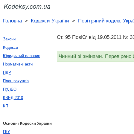
Головна
>
Кодекси України
>
Повітряний кодекс Укра
Ст. 95 ПовКУ від 19.05.2011 № 3
Закони
Кодекси
Чинний зі змінами. Перевірено 
Юридичний словник
Нормативні акти
ПДР
План рахунків
П(С)БО
КВЕД-2010
КП
Основні Кодески України
ГКУ