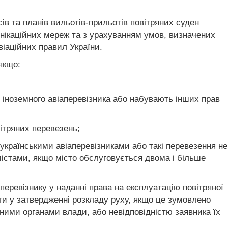
ів та планів вильотів-прильотів повітряних суден
унікаційних мереж та з урахуванням умов, визначених
віаційних правил України.
якщо:
ї іноземного авіаперевізника або набувають інших прав
ітряних перевезень;
 українськими авіаперевізниками або такі перевезення не
істами, якщо місто обслуговується двома і більше
перевізнику у наданні права на експлуатацію повітряної
вити у затвердженні розкладу руху, якщо це зумовлено
ими органами влади, або невідповідністю заявника їх