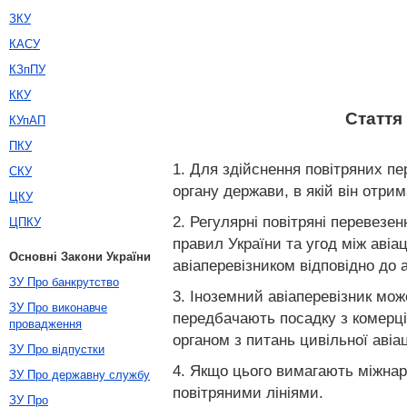
ЗКУ
КАСУ
КЗпПУ
ККУ
Стаття
КУпАП
ПКУ
1. Для здійснення повітряних пе
СКУ
органу держави, в якій він отрим
ЦКУ
2. Регулярні повітряні перевезе
ЦПКУ
правил України та угод між аві
Основні Закони України
авіаперевізником відповідно до 
ЗУ Про банкрутство
3. Іноземний авіаперевізник мож
ЗУ Про виконавче
передбачають посадку з комерці
провадження
органом з питань цивільної авіа
ЗУ Про відпустки
4. Якщо цього вимагають міжнар
ЗУ Про державну службу
повітряними лініями.
ЗУ Про