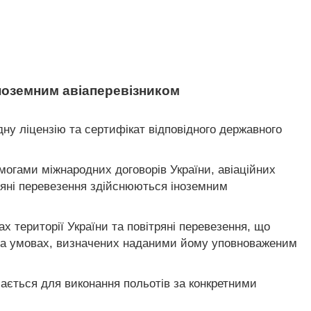
іноземним авіаперевізником
дну ліцензію та сертифікат відповідного державного
имогами міжнародних договорів України, авіаційних
тряні перевезення здійснюються іноземним
х території України та повітряні перевезення, що
і на умовах, визначених наданими йому уповноваженим
чається для виконання польотів за конкретними