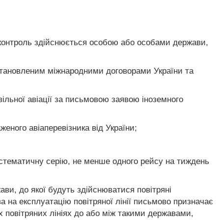
й контроль здійснюється особою або особами держави,
 установленим міжнародними договорами України та
вільної авіації за письмовою заявою іноземного
женого авіаперевізника від України;
истематичну серію, не менше одного рейсу на тиждень
ви, до якої будуть здійснюватися повітряні
а на експлуатацію повітряної лінії письмово призначає
х повітряних лініях до або між такими державами,