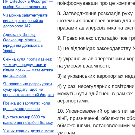
HP EliteBook в Фокстрот —
поінформувавши про це компетен
выбор бизнес-экспертов
8. Затвердження розкладів руху 
Чи можна запатентувати
іноземних авіаперевізників для
винахід, створений за
допомогою AI?
правами авіаперевізника на експ
Адвокат у Вінниці
9. Право на експлуатацію повітр
Олександр Малик —
юридична допомога в
1) це відповідає законодавству У
Україні
2) українські авіаперевізники к
Сніжна куля проти лавини:
у якому порядку гасити
на умовах взаємності;
кілька позик — математика
3) в українських аеропортах над
від Банкрейт
Як правильно розрахувати
4) у разі нерегулярних повітрян
суму кредиту, щоб не
можуть бути здійснені в рамках
перевантажити свій бюджет
аеропортами.
Позика до зарплати: коли
це – зручне рішення
10. Уповноважений орган з питан
Що таке номер 0800 та
лінії, призначенні, обмежити об
навіщо він потрібен бізнесу
обмеженнями, встановленими між
У яких країнах дитина може
умовам.