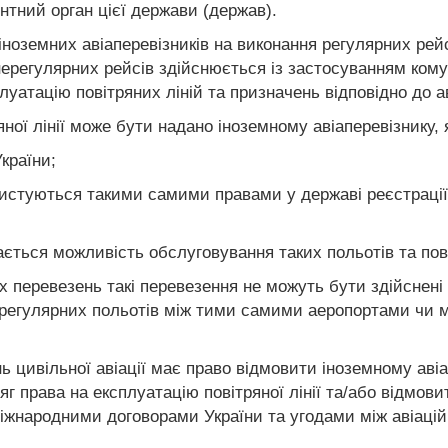
тний орган цієї держави (держав).
іноземних авіаперевізників на виконання регулярних рейс
 нерегулярних рейсів здійснюється із застосуванням ком
луатацію повітряних ліній та призначень відповідно до а
яної лінії може бути надано іноземному авіаперевізнику, 
країни;
ористуються такими самими правами у державі реєстраці
ається можливість обслуговування таких польотів та пов
их перевезень такі перевезення не можуть бути здійснені
 регулярних польотів між тими самими аеропортами чи м
ь цивільної авіації має право відмовити іноземному авіа
сяг права на експлуатацію повітряної лінії та/або відмо
народними договорами України та угодами між авіаційн