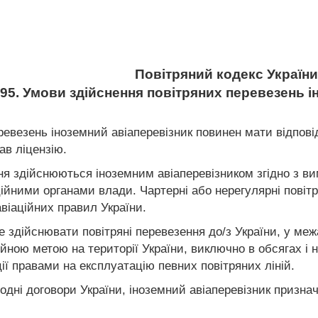
Повітряний кодекс України
 95. Умови здійснення повітряних перевезень 
ревезень іноземний авіаперевізник повинен мати відпові
ав ліцензію.
ння здійснюються іноземним авіаперевізником згідно з в
аційними органами влади. Чартерні або нерегулярні пові
авіаційних правил України.
е здійснювати повітряні перевезення до/з України, у межа
йною метою на території України, виключно в обсягах 
ції правами на експлуатацію певних повітряних ліній.
одні договори України, іноземний авіаперевізник призна