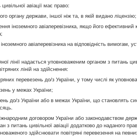
 цивільної авіації має право:
го органу держави, іншої ніж та, в якій видано ліцензію;
чення іноземного авіаперевізника, якщо його ефективни
;
у іноземного авіаперевізника на відповідність вимогам,
яної лінії надається уповноваженим органом з питань ци
ітряних ліній на здійснення:
ряних перевезень до/з України, у тому числі як уповнова
зень у межах України;
зень до/з України або в межах України, що становлять с
сяць.
міжнародним договором України або законодавством держа
н з питань цивільної авіації додатково до наданого прав
вноваженого здійснювати повітряні перевезення на певни