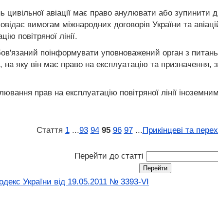
ь цивільної авіації має право анулювати або зупинити дію
дповідає вимогам міжнародних договорів України та авіа
ію повітряної лінії.
бов'язаний поінформувати уповноважений орган з питань 
, на яку він має право на експлуатацію та призначення, 
улювання прав на експлуатацію повітряної лінії іноземн
Стаття
1
...
93
94
95
96
97
...
Прикінцеві та пере
Перейти до статті
декс України від 19.05.2011 № 3393-VI