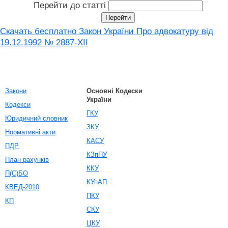
Перейти до статті
Скачать бесплатно Закон України Про адвокатуру вiд
19.12.1992 № 2887-XII
Закони
Основні Кодески
України
Кодекси
ГКУ
Юридичний словник
ЗКУ
Нормативні акти
КАСУ
ПДР
КЗпПУ
План рахунків
ККУ
П(С)БО
КУпАП
КВЕД-2010
ПКУ
КП
СКУ
ЦКУ