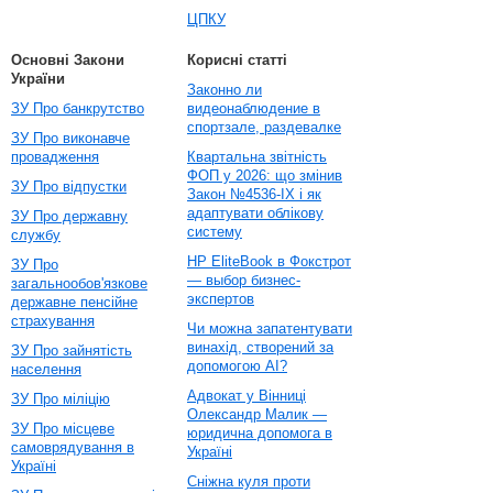
ЦПКУ
Основні Закони
Корисні статті
України
Законно ли
ЗУ Про банкрутство
видеонаблюдение в
спортзале, раздевалке
ЗУ Про виконавче
провадження
Квартальна звітність
ФОП у 2026: що змінив
ЗУ Про відпустки
Закон №4536-IX і як
адаптувати облікову
ЗУ Про державну
систему
службу
HP EliteBook в Фокстрот
ЗУ Про
— выбор бизнес-
загальнообов'язкове
экспертов
державне пенсійне
страхування
Чи можна запатентувати
винахід, створений за
ЗУ Про зайнятість
допомогою AI?
населення
Адвокат у Вінниці
ЗУ Про міліцію
Олександр Малик —
ЗУ Про місцеве
юридична допомога в
самоврядування в
Україні
Україні
Сніжна куля проти