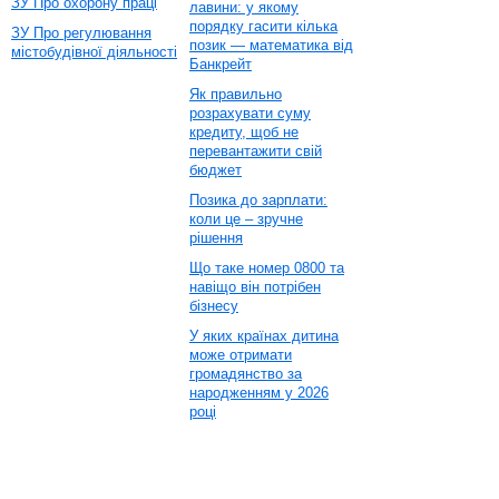
ЗУ Про охорону праці
лавини: у якому
порядку гасити кілька
ЗУ Про регулювання
позик — математика від
містобудівної діяльності
Банкрейт
Як правильно
розрахувати суму
кредиту, щоб не
перевантажити свій
бюджет
Позика до зарплати:
коли це – зручне
рішення
Що таке номер 0800 та
навіщо він потрібен
бізнесу
У яких країнах дитина
може отримати
громадянство за
народженням у 2026
році