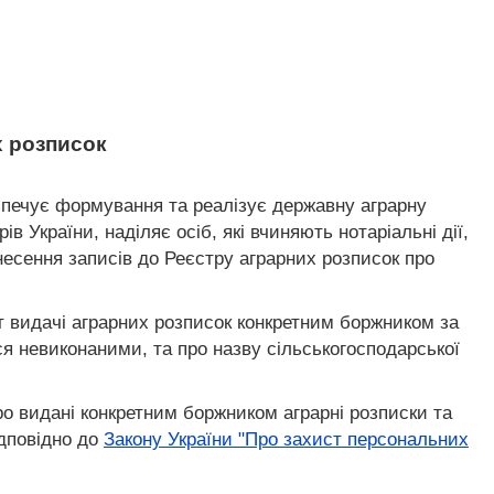
х розписок
зпечує формування та реалізує державну аграрну
 України, наділяє осіб, які вчиняють нотаріальні дії,
несення записів до Реєстру аграрних розписок про
 видачі аграрних розписок конкретним боржником за
я невиконаними, та про назву сільськогосподарської
о видані конкретним боржником аграрні розписки та
ідповідно до
Закону України "Про захист персональних