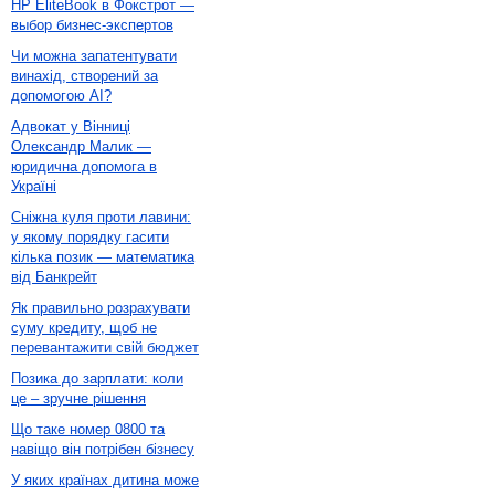
HP EliteBook в Фокстрот —
выбор бизнес-экспертов
Чи можна запатентувати
винахід, створений за
допомогою AI?
Адвокат у Вінниці
Олександр Малик —
юридична допомога в
Україні
Сніжна куля проти лавини:
у якому порядку гасити
кілька позик — математика
від Банкрейт
Як правильно розрахувати
суму кредиту, щоб не
перевантажити свій бюджет
Позика до зарплати: коли
це – зручне рішення
Що таке номер 0800 та
навіщо він потрібен бізнесу
У яких країнах дитина може