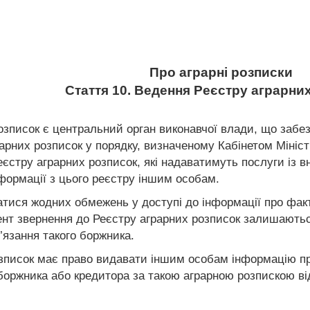
Про аграрні розписки
Стаття 10. Ведення Реєстру аграрни
зписок є центральний орган виконавчої влади, що забе
рних розписок у порядку, визначеному Кабінетом Міністрів
єстру аграрних розписок, які надаватимуть послуги із в
нформації з цього реєстру іншим особам.
ися жодних обмежень у доступі до інформації про факт
ент звернення до Реєстру аграрних розписок залишаютьс
в’язання такого боржника.
зписок має право видавати іншим особам інформацію пр
ю боржника або кредитора за такою аграрною розпискою в