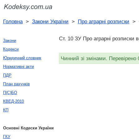
Головна
>
Закони України
>
Про аграрні розписки
>
Ст. 10 ЗУ Про аграрні розписки в
Закони
Кодекси
Чинний зі змінами. Перевірено 
Юридичний словник
Нормативні акти
ПДР
План рахунків
П(С)БО
КВЕД-2010
КП
Основні Кодески України
ГКУ