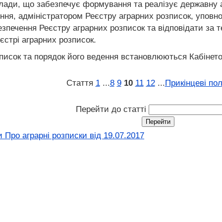
лади, що забезпечує формування та реалізує державну а
ння, адміністратором Реєстру аграрних розписок, уповно
печення Реєстру аграрних розписок та відповідати за те
єстрі аграрних розписок.
писок та порядок його ведення встановлюються Кабінетом
Стаття
1
...
8
9
10
11
12
...
Прикінцеві по
Перейти до статті
 Про аграрні розписки від 19.07.2017