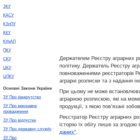
ЗКУ
КАСУ
КЗпПУ
ККУ
КУпАП
ПКУ
Держателем Реєстру аграрних ро
СКУ
політику. Держатель Реєстру агра
ЦКУ
повноваженнями реєстраторів Ре
ЦПКУ
аграрні розписки та з надання і
Основні Закони України
При цьому не може встановлюват
ЗУ Про банкрутство
аграрною розпискою, які на мом
продукції, з якою пов’язані зобо
ЗУ Про виконавче
провадження
Реєстратор Реєстру аграрних ро
ЗУ Про відпустки
історію їх обігу лише за згодо
ЗУ Про державну службу
даних"
.
ЗУ Про