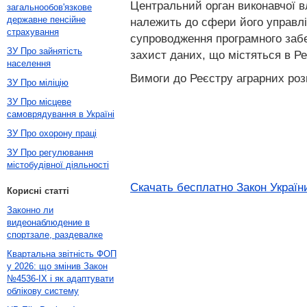
Центральний орган виконавчої в
загальнообов'язкове
державне пенсійне
належить до сфери його управлі
страхування
супроводження програмного забез
ЗУ Про зайнятість
захист даних, що містяться в Ре
населення
Вимоги до Реєстру аграрних роз
ЗУ Про міліцію
ЗУ Про місцеве
самоврядування в Україні
ЗУ Про охорону праці
ЗУ Про регулювання
містобудівної діяльності
Скачать бесплатно Закон України
Корисні статті
Законно ли
видеонаблюдение в
спортзале, раздевалке
Квартальна звітність ФОП
у 2026: що змінив Закон
№4536-IX і як адаптувати
облікову систему