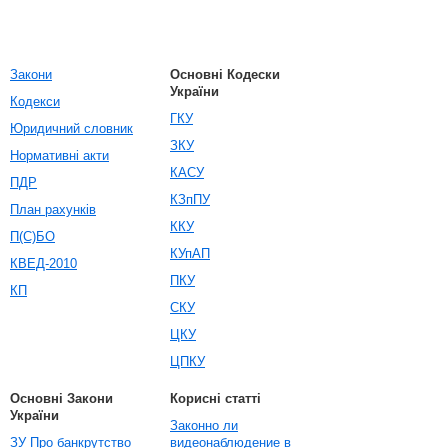
Закони
Основні Кодески
України
Кодекси
ГКУ
Юридичний словник
ЗКУ
Нормативні акти
КАСУ
ПДР
КЗпПУ
План рахунків
ККУ
П(С)БО
КУпАП
КВЕД-2010
ПКУ
КП
СКУ
ЦКУ
ЦПКУ
Основні Закони
Корисні статті
України
Законно ли
ЗУ Про банкрутство
видеонаблюдение в