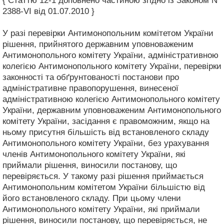
{ Статтю 12-1 доповнено частиною згідно із Законом N
2388-VI від 01.07.2010 }
У разі перевірки Антимонопольним комітетом України
рішення, прийнятого державним уповноваженим
Антимонопольного комітету України, адміністративною
колегією Антимонопольного комітету України, перевірки
законності та обґрунтованості постанови про
адміністративне правопорушення, винесеної
адміністративною колегією Антимонопольного комітету
України, державним уповноваженим Антимонопольного
комітету України, засідання є правоможним, якщо на
ньому присутня більшість від встановленого складу
Антимонопольного комітету України, без урахування
членів Антимонопольного комітету України, які
приймали рішення, виносили постанову, що
перевіряється. У такому разі рішення приймається
Антимонопольним комітетом України більшістю від
його встановленого складу. При цьому члени
Антимонопольного комітету України, які приймали
рішення, виносили постанову, що перевіряється, не