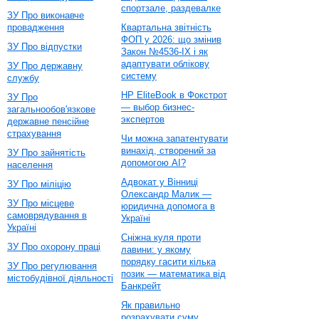
спортзале, раздевалке
ЗУ Про виконавче
провадження
Квартальна звітність
ФОП у 2026: що змінив
ЗУ Про відпустки
Закон №4536-IX і як
адаптувати облікову
ЗУ Про державну
систему
службу
HP EliteBook в Фокстрот
ЗУ Про
— выбор бизнес-
загальнообов'язкове
экспертов
державне пенсійне
страхування
Чи можна запатентувати
винахід, створений за
ЗУ Про зайнятість
допомогою AI?
населення
Адвокат у Вінниці
ЗУ Про міліцію
Олександр Малик —
ЗУ Про місцеве
юридична допомога в
самоврядування в
Україні
Україні
Сніжна куля проти
ЗУ Про охорону праці
лавини: у якому
порядку гасити кілька
ЗУ Про регулювання
позик — математика від
містобудівної діяльності
Банкрейт
Як правильно
розрахувати суму