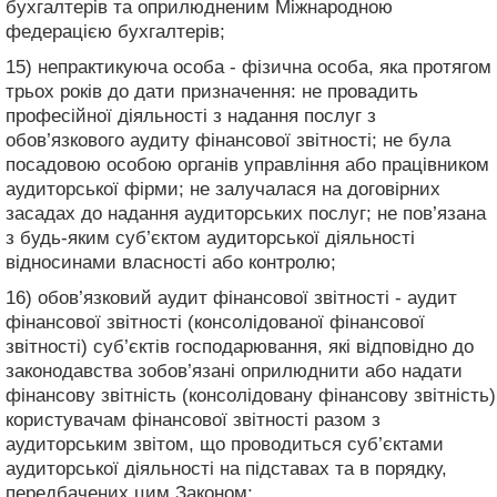
бухгалтерів та оприлюдненим Міжнародною
федерацією бухгалтерів;
15) непрактикуюча особа - фізична особа, яка протягом
трьох років до дати призначення: не провадить
професійної діяльності з надання послуг з
обов’язкового аудиту фінансової звітності; не була
посадовою особою органів управління або працівником
аудиторської фірми; не залучалася на договірних
засадах до надання аудиторських послуг; не пов’язана
з будь-яким суб’єктом аудиторської діяльності
відносинами власності або контролю;
16) обов’язковий аудит фінансової звітності - аудит
фінансової звітності (консолідованої фінансової
звітності) суб’єктів господарювання, які відповідно до
законодавства зобов’язані оприлюднити або надати
фінансову звітність (консолідовану фінансову звітність)
користувачам фінансової звітності разом з
аудиторським звітом, що проводиться суб’єктами
аудиторської діяльності на підставах та в порядку,
передбачених цим Законом;