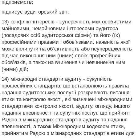
підприємств;
підписує аудиторський звіт;
13) конфлікт інтересів - суперечність між особистими
майновими, немайновими інтересами аудитора
(посадових осіб аудиторської фірми) та його (їх)
професійними правами і обов’язками, наявність якої
може вплинути на об’єктивність або неупередженість
під час виконання ним (ними) своїх професійних
обов’язків, а також на вчинення чи невчинення ним
(ними) дій;
14) міжнародні стандарти аудиту - сукупність
професійних стандартів, що встановлюють правила
надання аудиторських послуг і розкривають питання
етики та контролю якості, які визначені міжнародними
стандартами контролю якості, аудиту, огляду, іншого
надання впевненості та супутніх послуг, що прийняті
Радою з міжнародних стандартів аудиту та надання
впевненості, а також Міжнародним кодексом етики,
прийнятим Радою з міжнародних стандартів етики для