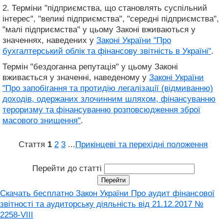
2. Терміни "підприємства, що становлять суспільний
інтерес", "великі підприємства", "середні підприємства",
"малі підприємства" у цьому Законі вживаються у
значеннях, наведених у
Законі України "Про
бухгалтерський облік та фінансову звітність в Україні"
.
Термін "бездоганна репутація" у цьому Законі
вживається у значенні, наведеному у
Законі України
"Про запобігання та протидію легалізації (відмиванню)
доходів, одержаних злочинним шляхом, фінансуванню
тероризму та фінансуванню розповсюдження зброї
масового знищення"
.
Стаття
1
2
3
...
Прикінцеві та перехідні положення
Перейти до статті
Скачать бесплатно Закон України Про аудит фінансової
звітності та аудиторську діяльність від 21.12.2017 №
2258-VIII