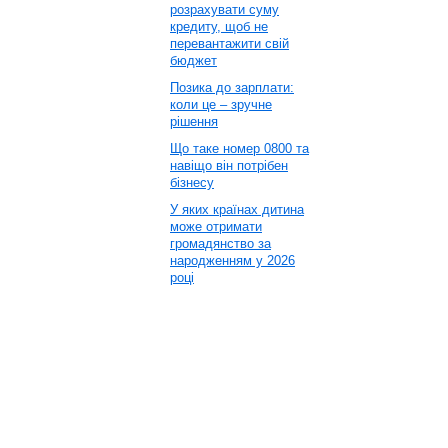
розрахувати суму
кредиту, щоб не
перевантажити свій
бюджет
Позика до зарплати:
коли це – зручне
рішення
Що таке номер 0800 та
навіщо він потрібен
бізнесу
У яких країнах дитина
може отримати
громадянство за
народженням у 2026
році