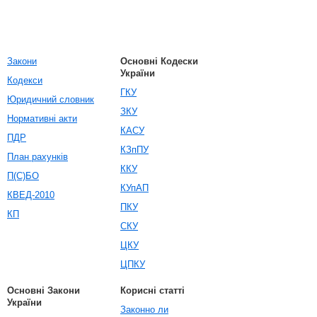
Закони
Основні Кодески
України
Кодекси
ГКУ
Юридичний словник
ЗКУ
Нормативні акти
КАСУ
ПДР
КЗпПУ
План рахунків
ККУ
П(С)БО
КУпАП
КВЕД-2010
ПКУ
КП
СКУ
ЦКУ
ЦПКУ
Основні Закони
Корисні статті
України
Законно ли