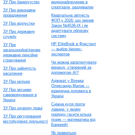
ЗУ Про банкрутство
видеонаблюдение в
спортзале, раздевалке
ЗУ Про виконавче
провадження
Квартальна звітність
ФОП у 2026: що змінив
ЗУ Про відпустки
Закон №4536-IX і як
адаптувати облікову
ЗУ Про державну
систему
службу
HP EliteBook в Фокстрот
ЗУ Про
— выбор бизнес-
загальнообов'язкове
экспертов
державне пенсійне
страхування
Чи можна запатентувати
винахід, створений за
ЗУ Про зайнятість
допомогою AI?
населення
Адвокат у Вінниці
ЗУ Про міліцію
Олександр Малик —
ЗУ Про місцеве
юридична допомога в
самоврядування в
Україні
Україні
Сніжна куля проти
ЗУ Про охорону праці
лавини: у якому
порядку гасити кілька
ЗУ Про регулювання
позик — математика від
містобудівної діяльності
Банкрейт
Як правильно