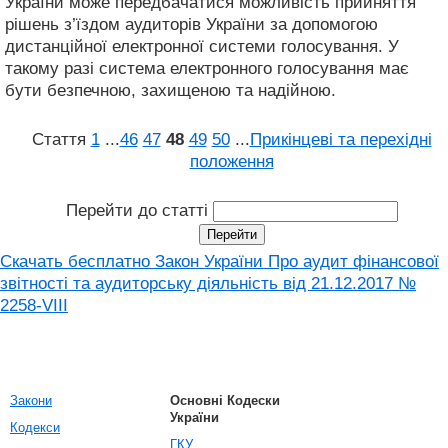
України може передбачатися можливість прийняття
рішень з’їздом аудиторів України за допомогою
дистанційної електронної системи голосування. У
такому разі система електронного голосування має
бути безпечною, захищеною та надійною.
Стаття
1
...
46
47
48
49
50
...
Прикінцеві та перехідні
положення
Перейти до статті
Скачать бесплатно Закон України Про аудит фінансової
звітності та аудиторську діяльність від 21.12.2017 №
2258-VIII
Закони
Основні Кодески
України
Кодекси
ГКУ