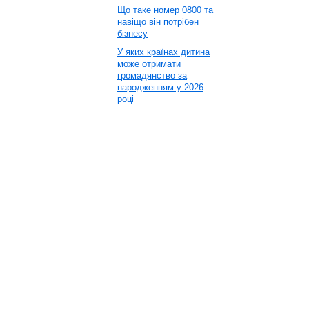
Що таке номер 0800 та
навіщо він потрібен
бізнесу
У яких країнах дитина
може отримати
громадянство за
народженням у 2026
році