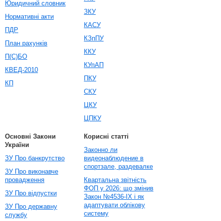
Юридичний словник
ЗКУ
Нормативні акти
КАСУ
ПДР
КЗпПУ
План рахунків
ККУ
П(С)БО
КУпАП
КВЕД-2010
ПКУ
КП
СКУ
ЦКУ
ЦПКУ
Основні Закони
Корисні статті
України
Законно ли
ЗУ Про банкрутство
видеонаблюдение в
спортзале, раздевалке
ЗУ Про виконавче
провадження
Квартальна звітність
ФОП у 2026: що змінив
ЗУ Про відпустки
Закон №4536-IX і як
адаптувати облікову
ЗУ Про державну
систему
службу