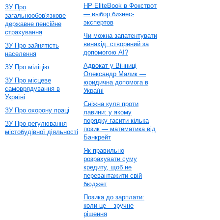
HP EliteBook в Фокстрот
ЗУ Про
— выбор бизнес-
загальнообов'язкове
экспертов
державне пенсійне
страхування
Чи можна запатентувати
винахід, створений за
ЗУ Про зайнятість
допомогою AI?
населення
Адвокат у Вінниці
ЗУ Про міліцію
Олександр Малик —
ЗУ Про місцеве
юридична допомога в
самоврядування в
Україні
Україні
Сніжна куля проти
ЗУ Про охорону праці
лавини: у якому
порядку гасити кілька
ЗУ Про регулювання
позик — математика від
містобудівної діяльності
Банкрейт
Як правильно
розрахувати суму
кредиту, щоб не
перевантажити свій
бюджет
Позика до зарплати:
коли це – зручне
рішення