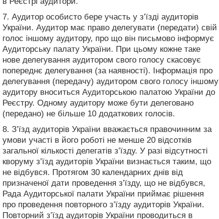
в Реєстрі аудитори.
7. Аудитор особисто бере участь у з’їзді аудиторів
України. Аудитор має право делегувати (передати) свій
голос іншому аудитору, про що він письмово інформує
Аудиторську палату України. При цьому кожне таке
нове делегування аудитором свого голосу скасовує
попереднє делегування (за наявності). Інформація про
делегування (передачу) аудитором свого голосу іншому
аудитору вноситься Аудиторською палатою України до
Реєстру. Одному аудитору може бути делеговано
(передано) не більше 10 додаткових голосів.
8. З’їзд аудиторів України вважається правочинним за
умови участі в його роботі не менше 20 відсотків
загальної кількості делегатів з’їзду. У разі відсутності
кворуму з’їзд аудиторів України визнається таким, що
не відбувся. Протягом 30 календарних днів від
призначеної дати проведення з’їзду, що не відбувся,
Рада Аудиторської палати України приймає рішення
про проведення повторного з’їзду аудиторів України.
Повторний з’їзд аудиторів України проводиться в