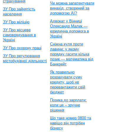
страхування
Чи можна запатентувати
винахід, створений за
ЗУ Про зайнятість
допомогою AI?
населення
Адвокат у Вінниці
ЗУ Про міліцію
Олександр Малик —
ЗУ Про місцеве
юридична допомога в
самоврядування в
Україні
Україні
Сніжна куля проти
ЗУ Про охорону праці
лавини: у якому
порядку гасити кілька
ЗУ Про регулювання
позик — математика від
містобудівної діяльності
Банкрейт
Як правильно
розрахувати суму
кредиту, щоб не
перевантажити свій
бюджет
Позика до зарплати:
коли це – зручне
рішення
Що таке номер 0800 та
навіщо він потрібен
бізнесу