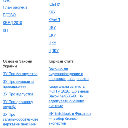
КЗпПУ
План рахунків
ККУ
П(С)БО
КУпАП
КВЕД-2010
ПКУ
КП
СКУ
ЦКУ
ЦПКУ
Основні Закони
Корисні статті
України
Законно ли
ЗУ Про банкрутство
видеонаблюдение в
спортзале, раздевалке
ЗУ Про виконавче
провадження
Квартальна звітність
ФОП у 2026: що змінив
ЗУ Про відпустки
Закон №4536-IX і як
адаптувати облікову
ЗУ Про державну
систему
службу
HP EliteBook в Фокстрот
ЗУ Про
— выбор бизнес-
загальнообов'язкове
экспертов
державне пенсійне