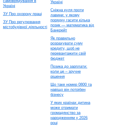
самоврядування в
Україні
Україні
Сніжна куля проти
ЗУ Про охорону праці
лавини: у якому
порядку гасити кілька
ЗУ Про регулювання
позик — математика від
містобудівної діяльності
Банкрейт
Як правильно
розрахувати суму
кредиту, щоб не
перевантажити свій
бюджет
Позика до зарплати:
коли це – зручне
рішення
Що таке номер 0800 та
навіщо він потрібен
бізнесу
У яких країнах дитина
може отримати
громадянство за
народженням у 2026
році