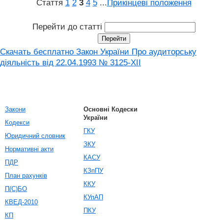
Стаття
1
2
3
4
5
...
Прикінцеві положення
Перейти до статті
Скачать бесплатно Закон України Про аудиторську
діяльність від 22.04.1993 № 3125-XII
Закони
Основні Кодески
України
Кодекси
ГКУ
Юридичний словник
ЗКУ
Нормативні акти
КАСУ
ПДР
КЗпПУ
План рахунків
ККУ
П(С)БО
КУпАП
КВЕД-2010
ПКУ
КП