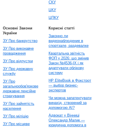
СКУ
ЦКУ
ЦПКУ
Основні Закони
Корисні статті
України
Законно ли
ЗУ Про банкрутство
видеонаблюдение в
спортзале, раздевалке
ЗУ Про виконавче
провадження
Квартальна звітність
ФОП у 2026: що змінив
ЗУ Про відпустки
Закон №4536-IX і як
адаптувати облікову
ЗУ Про державну
систему
службу
HP EliteBook в Фокстрот
ЗУ Про
— выбор бизнес-
загальнообов'язкове
экспертов
державне пенсійне
страхування
Чи можна запатентувати
винахід, створений за
ЗУ Про зайнятість
допомогою AI?
населення
Адвокат у Вінниці
ЗУ Про міліцію
Олександр Малик —
ЗУ Про місцеве
юридична допомога в