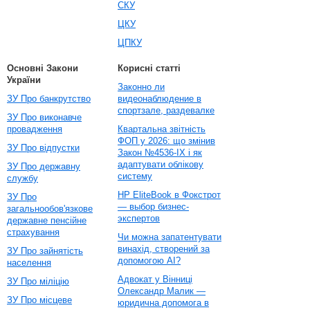
СКУ
ЦКУ
ЦПКУ
Основні Закони
Корисні статті
України
Законно ли
ЗУ Про банкрутство
видеонаблюдение в
спортзале, раздевалке
ЗУ Про виконавче
провадження
Квартальна звітність
ФОП у 2026: що змінив
ЗУ Про відпустки
Закон №4536-IX і як
адаптувати облікову
ЗУ Про державну
систему
службу
HP EliteBook в Фокстрот
ЗУ Про
— выбор бизнес-
загальнообов'язкове
экспертов
державне пенсійне
страхування
Чи можна запатентувати
винахід, створений за
ЗУ Про зайнятість
допомогою AI?
населення
Адвокат у Вінниці
ЗУ Про міліцію
Олександр Малик —
ЗУ Про місцеве
юридична допомога в