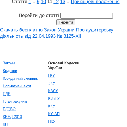
Стаття
1
...
9
10
11
12
13
...
Прикінцеві положення
Перейти до статті
Скачать бесплатно Закон України Про аудиторську
діяльність від 22.04.1993 № 3125-XII
Закони
Основні Кодески
України
Кодекси
ГКУ
Юридичний словник
ЗКУ
Нормативні акти
КАСУ
ПДР
КЗпПУ
План рахунків
ККУ
П(С)БО
КУпАП
КВЕД-2010
ПКУ
КП