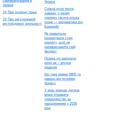
самоврядування в
Україні
Україні
Сніжна куля проти
ЗУ Про охорону праці
лавини: у якому
порядку гасити кілька
ЗУ Про регулювання
позик — математика від
містобудівної діяльності
Банкрейт
Як правильно
розрахувати суму
кредиту, щоб не
перевантажити свій
бюджет
Позика до зарплати:
коли це – зручне
рішення
Що таке номер 0800 та
навіщо він потрібен
бізнесу
У яких країнах дитина
може отримати
громадянство за
народженням у 2026
році