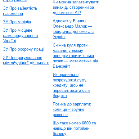
Чи можна запатентувати
винахід, створений за
ЗУ Про зайнятість
допомогою AI?
населення
Адвокат у Вінниці
ЗУ Про міліцію
Олександр Малик —
ЗУ Про місцеве
юридична допомога в
самоврядування в
Україні
Україні
Сніжна куля проти
ЗУ Про охорону праці
лавини: у якому
порядку гасити кілька
ЗУ Про регулювання
позик — математика від
містобудівної діяльності
Банкрейт
Як правильно
розрахувати суму
кредиту, щоб не
перевантажити свій
бюджет
Позика до зарплати:
коли це – зручне
рішення
Що таке номер 0800 та
навіщо він потрібен
бізнесу