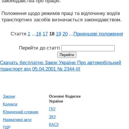
законодавства про працю.
Положення щодо режимів праці та відпочинку водіїв
транспортних засобів визначається законодавством.
Стаття
1
...
16
17
18
19
20
...
Прикінцеві положення
Перейти до статті
Скачать бесплатно Закон України Про автомобільний
транспорт вiд 05.04.2001 № 2344-III
Закони
Основні Кодески
України
Кодекси
ГКУ
Юридичний словник
ЗКУ
Нормативні акти
КАСУ
ПДР