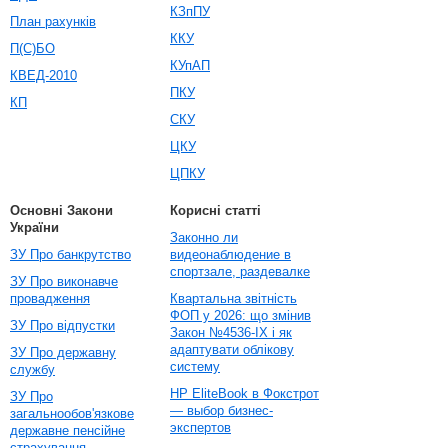
КЗпПУ
План рахунків
ККУ
П(С)БО
КУпАП
КВЕД-2010
ПКУ
КП
СКУ
ЦКУ
ЦПКУ
Основні Закони
Корисні статті
України
Законно ли
ЗУ Про банкрутство
видеонаблюдение в
спортзале, раздевалке
ЗУ Про виконавче
провадження
Квартальна звітність
ФОП у 2026: що змінив
ЗУ Про відпустки
Закон №4536-IX і як
адаптувати облікову
ЗУ Про державну
систему
службу
HP EliteBook в Фокстрот
ЗУ Про
— выбор бизнес-
загальнообов'язкове
экспертов
державне пенсійне
страхування