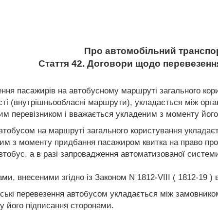
Про автомобільний транспо
Стаття 42. Договори щодо перевезенн
ення пасажирів на автобусному маршруті загального кори
асті (внутрішньообласні маршрути), укладається між орг
м перевізником і вважається укладеним з моменту його
втобусом на маршруті загального користування укладає
им з моменту придбання пасажиром квитка на право проїз
автобус, а в разі запровадження автоматизованої системи
ами, внесеними згідно із Законом N 1812-VIII ( 1812-19 ) в
рські перевезення автобусом укладається між замовнико
у його підписання сторонами.