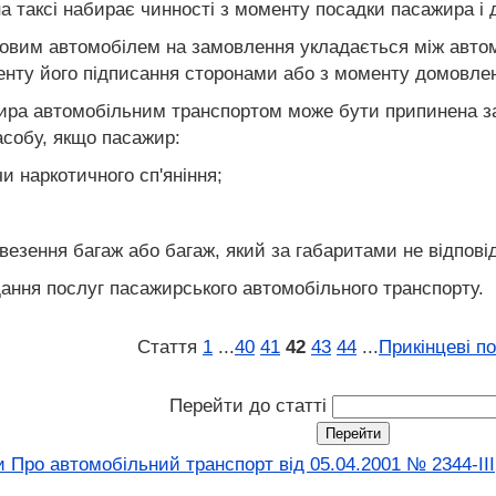
а таксі набирає чинності з моменту посадки пасажира і 
ковим автомобілем на замовлення укладається між авто
нту його підписання сторонами або з моменту домовлено
ира автомобільним транспортом може бути припинена за 
асобу, якщо пасажир:
и наркотичного сп'яніння;
везення багаж або багаж, який за габаритами не відпов
ання послуг пасажирського автомобільного транспорту.
Стаття
1
...
40
41
42
43
44
...
Прикінцеві п
Перейти до статті
 Про автомобільний транспорт вiд 05.04.2001 № 2344-III