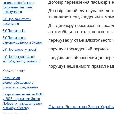
Договір перевезення пасажирів н
загальнообов'язкове
державне пенсійне
Договір про обслуговування лег
страхування
та вважається укладеним з моме
ЗУ Про зайнятість
населення
Дія договору перевезення пасаж
ЗУ Про міліцію
автомобільного транспортного з
ЗУ Про місцеве
перебуває у стані алкогольного ч
самоврядування в Україні
порушує громадський порядок;
ЗУ Про охорону праці
ЗУ Про регулювання
пред'являє заборонений до пере
містобудівної діяльності
порушує інші вимоги правил над
Корисні статті
Законно ли
видеонаблюдение в
спортзале, раздевалке
Квартальна звітність ФОП
у 2026: що змінив Закон
№4536-IX і як адаптувати
Скачать бесплатно Закон України
облікову систему