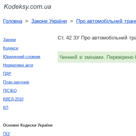
Головна
>
Закони України
>
Про автомобільний тран
Ст. 42 ЗУ Про автомобільний тра
Закони
Кодекси
Чинний зі змінами. Перевірено 
Юридичний словник
Нормативні акти
ПДР
План рахунків
П(С)БО
КВЕД-2010
КП
Основні Кодески України
ГКУ