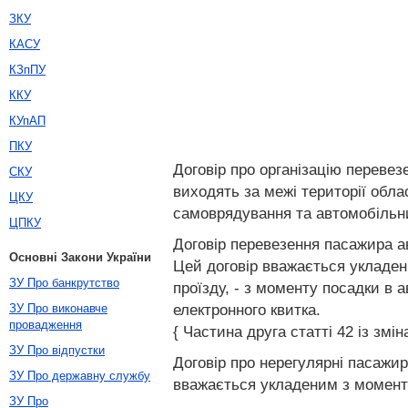
ЗКУ
КАСУ
КЗпПУ
ККУ
КУпАП
ПКУ
Договір про організацію перевез
СКУ
виходять за межі території обл
ЦКУ
самоврядування та автомобільни
ЦПКУ
Договір перевезення пасажира а
Основні Закони України
Цей договір вважається укладен
ЗУ Про банкрутство
проїзду, - з моменту посадки в 
електронного квитка.
ЗУ Про виконавче
провадження
{ Частина друга статті 42 із змін
ЗУ Про відпустки
Договір про нерегулярні пасажи
ЗУ Про державну службу
вважається укладеним з момент
ЗУ Про