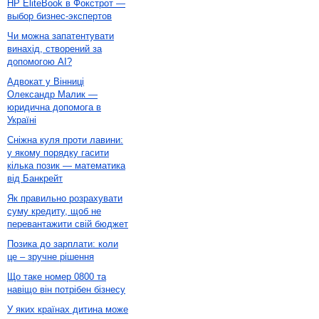
HP EliteBook в Фокстрот —
выбор бизнес-экспертов
Чи можна запатентувати
винахід, створений за
допомогою AI?
Адвокат у Вінниці
Олександр Малик —
юридична допомога в
Україні
Сніжна куля проти лавини:
у якому порядку гасити
кілька позик — математика
від Банкрейт
Як правильно розрахувати
суму кредиту, щоб не
перевантажити свій бюджет
Позика до зарплати: коли
це – зручне рішення
Що таке номер 0800 та
навіщо він потрібен бізнесу
У яких країнах дитина може