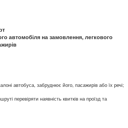
рт
вого автомобіля на замовлення, легкового
ажирів
лоні автобуса, забруднює його, пасажирів або їх речі;
руті перевіряти наявність квитків на проїзд та