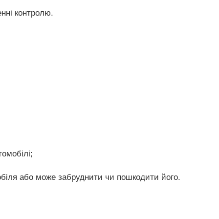
енні контролю.
томобілі;
обіля або може забруднити чи пошкодити його.