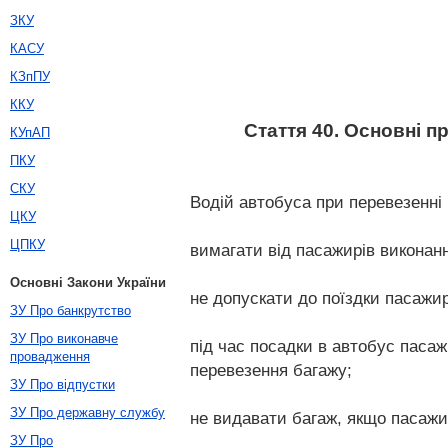
ЗКУ
КАСУ
КЗпПУ
ККУ
Стаття 40. Основні п
КУпАП
ПКУ
СКУ
Водій автобуса при перевезенні
ЦКУ
ЦПКУ
вимагати від пасажирів виконання
Основні Закони України
не допускати до поїздки пасажир
ЗУ Про банкрутство
ЗУ Про виконавче
під час посадки в автобус пасаж
провадження
перевезення багажу;
ЗУ Про відпустки
ЗУ Про державну службу
не видавати багаж, якщо пасажир
ЗУ Про