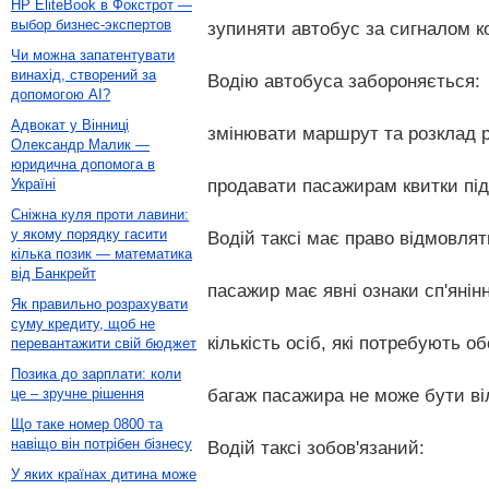
HP EliteBook в Фокстрот —
выбор бизнес-экспертов
зупиняти автобус за сигналом ко
Чи можна запатентувати
винахід, створений за
Водію автобуса забороняється:
допомогою AI?
Адвокат у Вінниці
змінювати маршрут та розклад р
Олександр Малик —
юридична допомога в
продавати пасажирам квитки під
Україні
Сніжна куля проти лавини:
у якому порядку гасити
Водій таксі має право відмовлят
кілька позик — математика
від Банкрейт
пасажир має явні ознаки сп'янінн
Як правильно розрахувати
суму кредиту, щоб не
кількість осіб, які потребують о
перевантажити свій бюджет
Позика до зарплати: коли
багаж пасажира не може бути ві
це – зручне рішення
Що таке номер 0800 та
навіщо він потрібен бізнесу
Водій таксі зобов'язаний:
У яких країнах дитина може