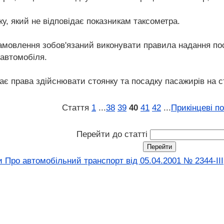
ку, який не відповідає показникам таксометра.
замовлення зобов'язаний виконувати правила надання по
 автомобіля.
ає права здійснювати стоянку та посадку пасажирів на ст
Стаття
1
...
38
39
40
41
42
...
Прикінцеві п
Перейти до статті
 Про автомобільний транспорт вiд 05.04.2001 № 2344-III