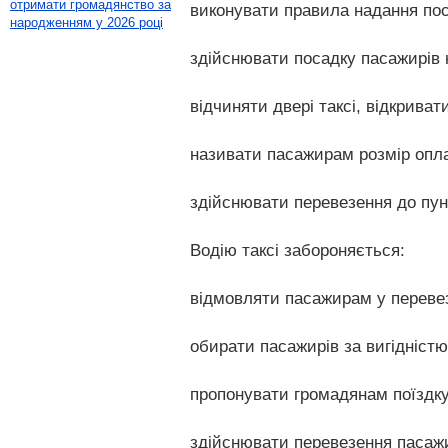
отримати громадянство за
виконувати правила надання посл
народженням у 2026 році
здійснювати посадку пасажирів н
відчиняти двері таксі, відкриват
називати пасажирам розмір оплат
здійснювати перевезення до пу
Водію таксі забороняється:
відмовляти пасажирам у перевез
обирати пасажирів за вигідністю
пропонувати громадянам поїздку 
здійснювати перевезення пасажир