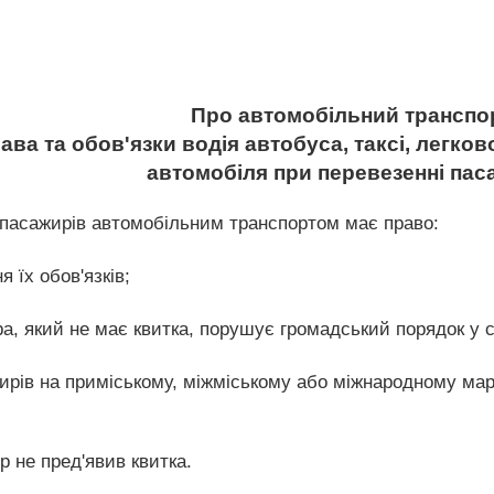
Про автомобільний транспо
рава та обов'язки водія автобуса, таксі, легко
автомобіля при перевезенні пас
 пасажирів автомобільним транспортом має право:
 їх обов'язків;
а, який не має квитка, порушує громадський порядок у са
ирів на приміському, міжміському або міжнародному марш
 не пред'явив квитка.