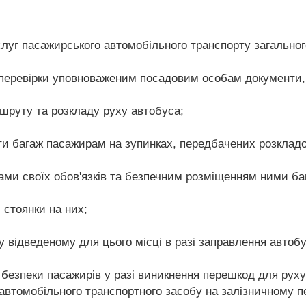
уг пасажирського автомобільного транспорту загального 
 перевірки уповноваженим посадовим особам документи,
шруту та розкладу руху автобуса;
ти багаж пасажирам на зупинках, передбачених розкладо
ми своїх обов'язків та безпечним розміщенням ними бага
 стоянки на них;
у відведеному для цього місці в разі заправлення автоб
безпеки пасажирів у разі виникнення перешкод для руху 
автомобільного транспортного засобу на залізничному пе