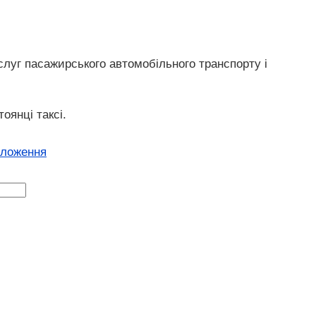
слуг пасажирського автомобільного транспорту і
оянці таксі.
оложення