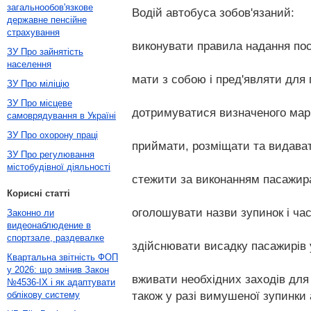
загальнообов'язкове
Водій автобуса зобов'язаний:
державне пенсійне
страхування
виконувати правила надання посл
ЗУ Про зайнятість
населення
мати з собою і пред'являти для
ЗУ Про міліцію
ЗУ Про місцеве
дотримуватися визначеного мар
самоврядування в Україні
ЗУ Про охорону праці
приймати, розміщати та видава
ЗУ Про регулювання
містобудівної діяльності
стежити за виконанням пасажира
Корисні статті
оголошувати назви зупинок і час
Законно ли
видеонаблюдение в
спортзале, раздевалке
здійснювати висадку пасажирів 
Квартальна звітність ФОП
у 2026: що змінив Закон
вживати необхідних заходів для 
№4536-IX і як адаптувати
також у разі вимушеної зупинки 
облікову систему