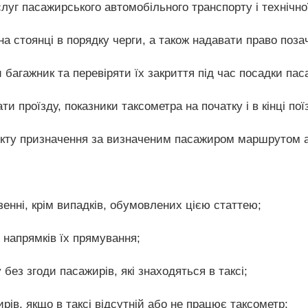
уг пасажирського автомобільного транспорту і технічної
а стоянці в порядку черги, а також надавати право позач
и багажник та перевіряти їх закриття під час посадки пас
и проїзду, показники таксометра на початку і в кінці пої
нкту призначення за визначеним пасажиром маршрутом 
енні, крім випадків, обумовлених цією статтею;
 напрямків їх прямування;
без згоди пасажирів, які знаходяться в таксі;
ів, якщо в таксі відсутній або не працює таксометр;