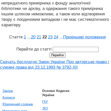
непридатного примірника з фонду аналогічної
бібліотеки чи архіву, а одержання такого примірника
іншим шляхом неможливе, а також коли відтворення
твору є поодиноким випадком і не має систематичного
характеру.
Стаття
1
...
20
21
22
23
24
...
Прикінцеві положення
Перейти до статті
Скачать бесплатно Закон України Про авторське право і
суміжні права від 23.12.1993 № 3792-XII
Закони
Основні Кодески
України
Кодекси
ГКУ
Юридичний словник
ЗКУ
Нормативні акти