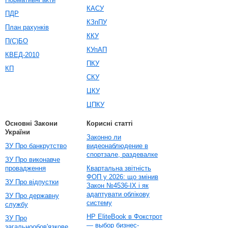
КАСУ
ПДР
КЗпПУ
План рахунків
ККУ
П(С)БО
КУпАП
КВЕД-2010
ПКУ
КП
СКУ
ЦКУ
ЦПКУ
Основні Закони
Корисні статті
України
Законно ли
ЗУ Про банкрутство
видеонаблюдение в
спортзале, раздевалке
ЗУ Про виконавче
провадження
Квартальна звітність
ФОП у 2026: що змінив
ЗУ Про відпустки
Закон №4536-IX і як
адаптувати облікову
ЗУ Про державну
систему
службу
HP EliteBook в Фокстрот
ЗУ Про
— выбор бизнес-
загальнообов'язкове