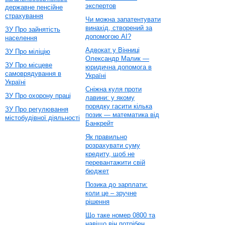
экспертов
державне пенсійне
страхування
Чи можна запатентувати
винахід, створений за
ЗУ Про зайнятість
допомогою AI?
населення
Адвокат у Вінниці
ЗУ Про міліцію
Олександр Малик —
ЗУ Про місцеве
юридична допомога в
самоврядування в
Україні
Україні
Сніжна куля проти
ЗУ Про охорону праці
лавини: у якому
порядку гасити кілька
ЗУ Про регулювання
позик — математика від
містобудівної діяльності
Банкрейт
Як правильно
розрахувати суму
кредиту, щоб не
перевантажити свій
бюджет
Позика до зарплати:
коли це – зручне
рішення
Що таке номер 0800 та
навіщо він потрібен