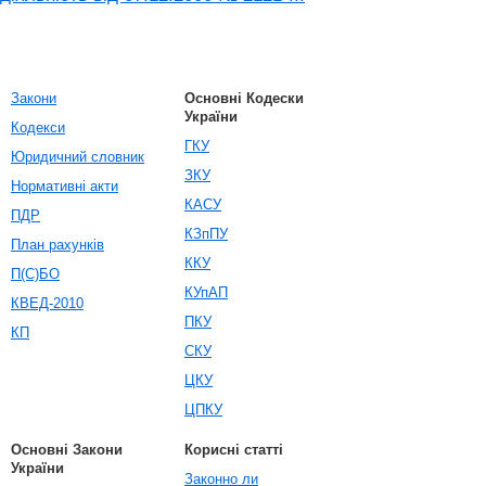
Закони
Основні Кодески
України
Кодекси
ГКУ
Юридичний словник
ЗКУ
Нормативні акти
КАСУ
ПДР
КЗпПУ
План рахунків
ККУ
П(С)БО
КУпАП
КВЕД-2010
ПКУ
КП
СКУ
ЦКУ
ЦПКУ
Основні Закони
Корисні статті
України
Законно ли