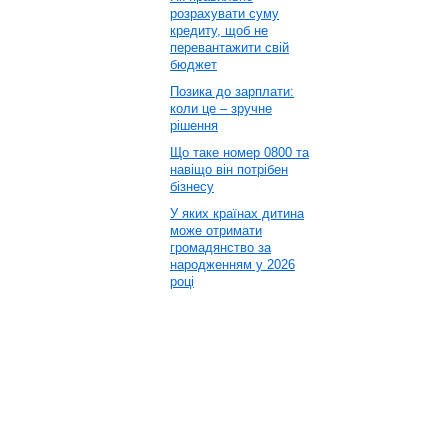
розрахувати суму
кредиту, щоб не
перевантажити свій
бюджет
Позика до зарплати:
коли це – зручне
рішення
Що таке номер 0800 та
навіщо він потрібен
бізнесу
У яких країнах дитина
може отримати
громадянство за
народженням у 2026
році