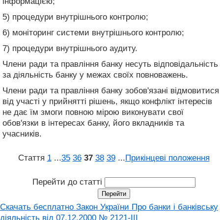
інформацією;
5) процедури внутрішнього контролю;
6) моніторинг системи внутрішнього контролю;
7) процедури внутрішнього аудиту.
Члени ради та правління банку несуть відповідальність
за діяльність банку у межах своїх повноважень.
Члени ради та правління банку зобов'язані відмовитися
від участі у прийнятті рішень, якщо конфлікт інтересів
не дає їм змоги повною мірою виконувати свої
обов'язки в інтересах банку, його вкладників та
учасників.
Стаття
1
...
35
36
37
38
39
...
Прикінцеві положення
Перейти до статті
Скачать бесплатно Закон України Про банки і банківську
діяльність вiд 07.12.2000 № 2121-III