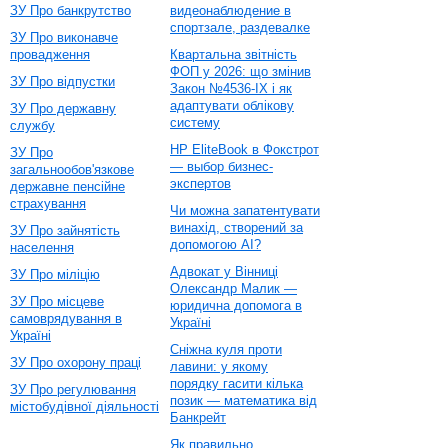
ЗУ Про банкрутство
видеонаблюдение в
спортзале, раздевалке
ЗУ Про виконавче
провадження
Квартальна звітність
ФОП у 2026: що змінив
ЗУ Про відпустки
Закон №4536-IX і як
адаптувати облікову
ЗУ Про державну
систему
службу
HP EliteBook в Фокстрот
ЗУ Про
— выбор бизнес-
загальнообов'язкове
экспертов
державне пенсійне
страхування
Чи можна запатентувати
винахід, створений за
ЗУ Про зайнятість
допомогою AI?
населення
Адвокат у Вінниці
ЗУ Про міліцію
Олександр Малик —
ЗУ Про місцеве
юридична допомога в
самоврядування в
Україні
Україні
Сніжна куля проти
ЗУ Про охорону праці
лавини: у якому
порядку гасити кілька
ЗУ Про регулювання
позик — математика від
містобудівної діяльності
Банкрейт
Як правильно