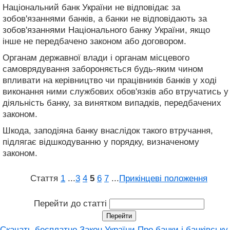
Національний банк України не відповідає за
зобов'язаннями банків, а банки не відповідають за
зобов'язаннями Національного банку України, якщо
інше не передбачено законом або договором.
Органам державної влади і органам місцевого
самоврядування забороняється будь-яким чином
впливати на керівництво чи працівників банків у ході
виконання ними службових обов'язків або втручатись у
діяльність банку, за винятком випадків, передбачених
законом.
Шкода, заподіяна банку внаслідок такого втручання,
підлягає відшкодуванню у порядку, визначеному
законом.
Стаття
1
...
3
4
5
6
7
...
Прикінцеві положення
Перейти до статті
Скачать бесплатно Закон України Про банки і банківську