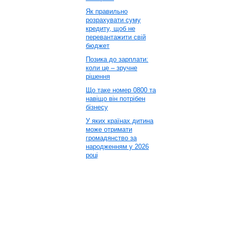
Як правильно
розрахувати суму
кредиту, щоб не
перевантажити свій
бюджет
Позика до зарплати:
коли це – зручне
рішення
Що таке номер 0800 та
навіщо він потрібен
бізнесу
У яких країнах дитина
може отримати
громадянство за
народженням у 2026
році