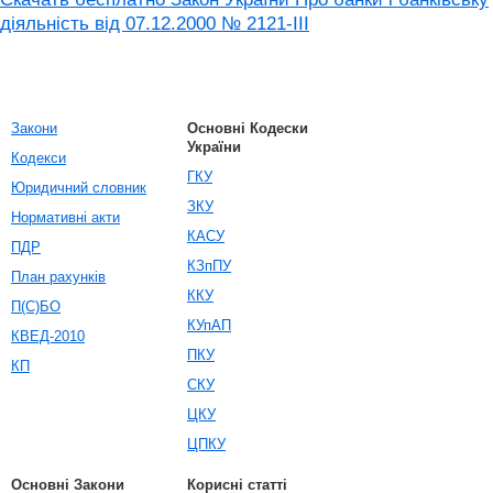
діяльність вiд 07.12.2000 № 2121-III
Закони
Основні Кодески
України
Кодекси
ГКУ
Юридичний словник
ЗКУ
Нормативні акти
КАСУ
ПДР
КЗпПУ
План рахунків
ККУ
П(С)БО
КУпАП
КВЕД-2010
ПКУ
КП
СКУ
ЦКУ
ЦПКУ
Основні Закони
Корисні статті