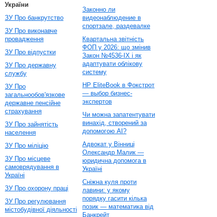
України
Законно ли
ЗУ Про банкрутство
видеонаблюдение в
спортзале, раздевалке
ЗУ Про виконавче
провадження
Квартальна звітність
ФОП у 2026: що змінив
ЗУ Про відпустки
Закон №4536-IX і як
адаптувати облікову
ЗУ Про державну
систему
службу
HP EliteBook в Фокстрот
ЗУ Про
— выбор бизнес-
загальнообов'язкове
экспертов
державне пенсійне
страхування
Чи можна запатентувати
винахід, створений за
ЗУ Про зайнятість
допомогою AI?
населення
Адвокат у Вінниці
ЗУ Про міліцію
Олександр Малик —
ЗУ Про місцеве
юридична допомога в
самоврядування в
Україні
Україні
Сніжна куля проти
ЗУ Про охорону праці
лавини: у якому
порядку гасити кілька
ЗУ Про регулювання
позик — математика від
містобудівної діяльності
Банкрейт