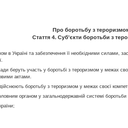
Про боротьбу з тероризмо
Стаття 4. Суб'єкти боротьби з те
мом в Україні та забезпечення її необхідними силами, з
ї.
ади беруть участь у боротьбі з тероризмом у межах своє
овими актами.
здійснюють боротьбу з тероризмом у межах своєї компете
головним органом у загальнодержавній системі боротьби
країни;