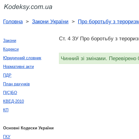
Головна
>
Закони України
>
Про боротьбу з терориз
Ст. 4 ЗУ Про боротьбу з терориз
Закони
Кодекси
Чинний зі змінами. Перевірено 
Юридичний словник
Нормативні акти
ПДР
План рахунків
П(С)БО
КВЕД-2010
КП
Основні Кодески України
ГКУ