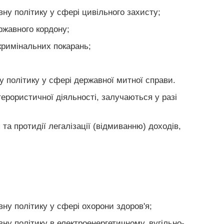
ну політику у сфері цивільного захисту;
ржавного кордону;
кримінальних покарань;
у політику у сфері державної митної справи.
терористичної діяльності, залучаються у разі
та протидії легалізації (відмиванню) доходів,
ну політику у сфері охорони здоров'я;
у політику в електроенергетичному, вугільно-