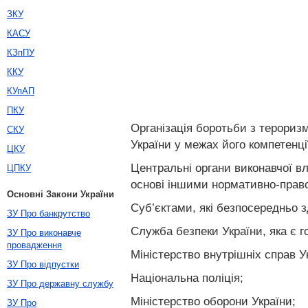
ЗКУ
КАСУ
КЗпПУ
ККУ
КУпАП
ПКУ
Організація боротьби з терориз
СКУ
України у межах його компетенці
ЦКУ
Центральні органи виконавчої вл
ЦПКУ
основі іншими нормативно-прав
Основні Закони України
Суб’єктами, які безпосередньо 
ЗУ Про банкрутство
Служба безпеки України, яка є 
ЗУ Про виконавче
провадження
Міністерство внутрішніх справ У
ЗУ Про відпустки
Національна поліція;
ЗУ Про державну службу
Міністерство оборони України;
ЗУ Про