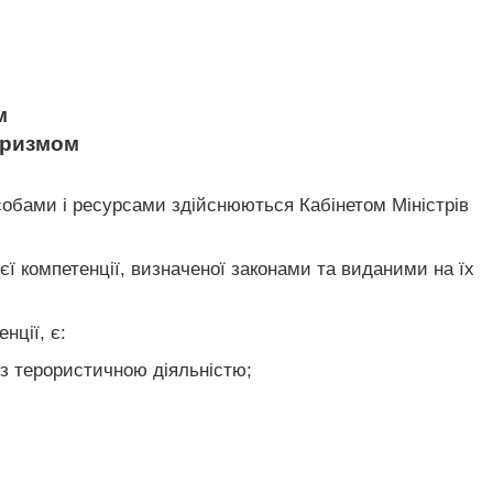
м
роризмом
асобами і ресурсами здійснюються Кабінетом Міністрів
ї компетенції, визначеної законами та виданими на їх
нції, є:
 з терористичною діяльністю;