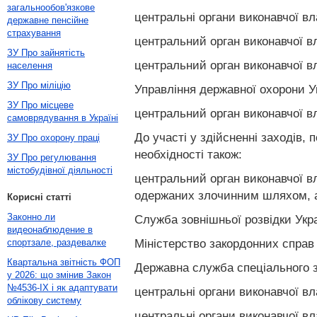
загальнообов'язкове
центральні органи виконавчої в
державне пенсійне
страхування
центральний орган виконавчої в
ЗУ Про зайнятість
центральний орган виконавчої в
населення
ЗУ Про міліцію
Управління державної охорони У
ЗУ Про місцеве
центральний орган виконавчої в
самоврядування в Україні
До участі у здійсненні заходів,
ЗУ Про охорону праці
необхідності також:
ЗУ Про регулювання
містобудівної діяльності
центральний орган виконавчої вл
одержаних злочинним шляхом, 
Корисні статті
Законно ли
Служба зовнішньої розвідки Укра
видеонаблюдение в
Міністерство закордонних справ 
спортзале, раздевалке
Квартальна звітність ФОП
Державна служба спеціального зв
у 2026: що змінив Закон
№4536-IX і як адаптувати
центральні органи виконавчої в
облікову систему
центральні органи виконавчої в