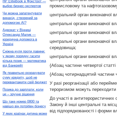
HP EliteBook в Фокстрот —
промисловому та нафтогазовому
выбор бизнес-экспертов
Чи можна запатентувати
центральний орган виконавчої вл
винахід, створений за
допомогою AI?
центральні органи виконавчої в
Адвокат у Вінниці
центральні органи виконавчої в
Олександр Малик —
юридична допомога в
центральні органи виконавчої в
Україні
середовища;
Сніжна куля проти лавини:
центральні органи виконавчої в
у якому порядку гасити
кілька позик — математика
{Абзац частини четвертої статті 
від Банкрейт
Як правильно розрахувати
{Абзац чотирнадцятий частини че
суму кредиту, щоб не
перевантажити свій бюджет
У разі реорганізації або перейме
тероризмом можуть переходити д
Позика до зарплати: коли
це – зручне рішення
До участі в антитерористичних 
Що таке номер 0800 та
Закону й інші центральні та міс
навіщо він потрібен бізнесу
від підпорядкованості і форми вл
У яких країнах дитина може