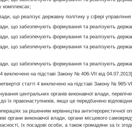
 комплексах;
ади, що реалізує державну політику у сфері управління 
лади, що забезпечують формування та реалізують держав
лади, що забезпечують формування та реалізують держав
лади, що забезпечують формування та реалізують держа
лади, що забезпечують формування та реалізують держав
4 виключено на підставі Закону № 406-VII від 04.07.2013
твертої статті 4 виключено на підставі Закону № 965-VII
нування центральних органів виконавчої влади, перелічени
о їх правонаступників, якщо це передбачено відповідн
операціях за рішенням керівництва антитерористичної о
цеві органи виконавчої влади, органи місцевого самовряд
асності, їх посадові особи, а також громадяни за їх згод