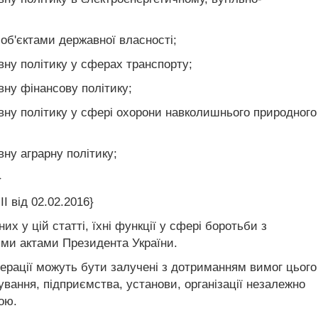
об'єктами державної власності;
ну політику у сферах транспорту;
ну фінансову політику;
вну політику у сфері охорони навколишнього природного
ну аграрну політику;
}
I від 02.02.2016}
х у цій статті, їхні функції у сфері боротьби з
ими актами Президента України.
перації можуть бути залучені з дотриманням вимог цього
ування, підприємства, установи, організації незалежно
ою.