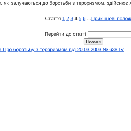
ів, які залучаються до боротьби з тероризмом, здійснює
Стаття
1
2
3
4
5
6
...
Прикінцеві поло
Перейти до статті
и Про боротьбу з тероризмом від 20.03.2003 № 638-IV