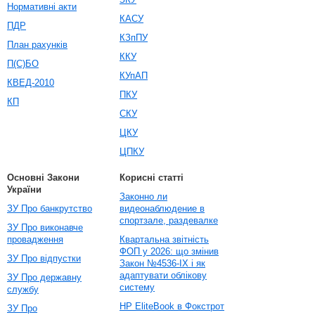
Нормативні акти
КАСУ
ПДР
КЗпПУ
План рахунків
ККУ
П(С)БО
КУпАП
КВЕД-2010
ПКУ
КП
СКУ
ЦКУ
ЦПКУ
Основні Закони
Корисні статті
України
Законно ли
ЗУ Про банкрутство
видеонаблюдение в
спортзале, раздевалке
ЗУ Про виконавче
провадження
Квартальна звітність
ФОП у 2026: що змінив
ЗУ Про відпустки
Закон №4536-IX і як
адаптувати облікову
ЗУ Про державну
систему
службу
HP EliteBook в Фокстрот
ЗУ Про