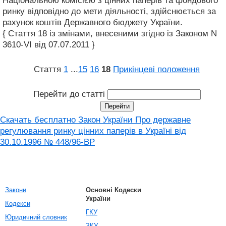
Національною комісією з цінних паперів та фондового
ринку відповідно до мети діяльності, здійснюється за
рахунок коштів Державного бюджету України.
{ Стаття 18 із змінами, внесеними згідно із Законом N
3610-VI від 07.07.2011 }
Стаття
1
...
15
16
18
Прикінцеві положення
Перейти до статті
Скачать бесплатно Закон України Про державне
регулювання ринку цінних паперів в Україні від
30.10.1996 № 448/96-ВР
Закони
Основні Кодески
України
Кодекси
ГКУ
Юридичний словник
ЗКУ