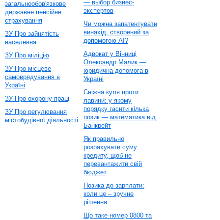
— выбор бизнес-
загальнообов'язкове
экспертов
державне пенсійне
страхування
Чи можна запатентувати
винахід, створений за
ЗУ Про зайнятість
допомогою AI?
населення
Адвокат у Вінниці
ЗУ Про міліцію
Олександр Малик —
ЗУ Про місцеве
юридична допомога в
самоврядування в
Україні
Україні
Сніжна куля проти
ЗУ Про охорону праці
лавини: у якому
порядку гасити кілька
ЗУ Про регулювання
позик — математика від
містобудівної діяльності
Банкрейт
Як правильно
розрахувати суму
кредиту, щоб не
перевантажити свій
бюджет
Позика до зарплати:
коли це – зручне
рішення
Що таке номер 0800 та