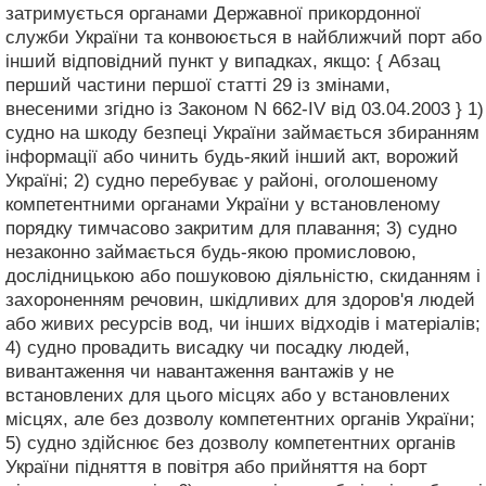
затримується органами Державної прикордонної
служби України та конвоюється в найближчий порт або
інший відповідний пункт у випадках, якщо: { Абзац
перший частини першої статті 29 із змінами,
внесеними згідно із Законом N 662-IV від 03.04.2003 } 1)
судно на шкоду безпеці України займається збиранням
інформації або чинить будь-який інший акт, ворожий
Україні; 2) судно перебуває у районі, оголошеному
компетентними органами України у встановленому
порядку тимчасово закритим для плавання; 3) судно
незаконно займається будь-якою промисловою,
дослідницькою або пошуковою діяльністю, скиданням і
захороненням речовин, шкідливих для здоров'я людей
або живих ресурсів вод, чи інших відходів і матеріалів;
4) судно провадить висадку чи посадку людей,
вивантаження чи навантаження вантажів у не
встановлених для цього місцях або у встановлених
місцях, але без дозволу компетентних органів України;
5) судно здійснює без дозволу компетентних органів
України підняття в повітря або прийняття на борт