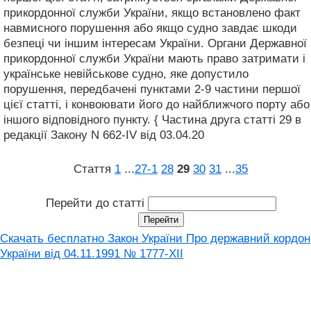
прикордонної служби України, якщо встановлено факт
навмисного порушення або якщо судно завдає шкоди
безпеці чи іншим інтересам України. Органи Державної
прикордонної служби України мають право затримати і
українське невійськове судно, яке допустило
порушення, передбачені пунктами 2-9 частини першої
цієї статті, і конвоювати його до найближчого порту або
іншого відповідного пункту. { Частина друга статті 29 в
редакції Закону N 662-IV від 03.04.20
Стаття
1
...
27‑1
28
29
30
31
...
35
Перейти до статті
Скачать бесплатно Закон України Про державний кордон
України від 04.11.1991 № 1777-XII