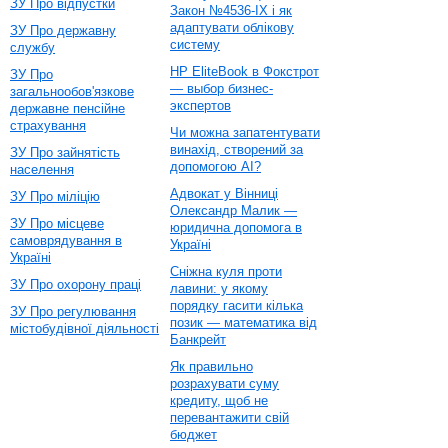
ЗУ Про відпустки
Закон №4536-IX і як
адаптувати облікову
ЗУ Про державну
систему
службу
HP EliteBook в Фокстрот
ЗУ Про
— выбор бизнес-
загальнообов'язкове
экспертов
державне пенсійне
страхування
Чи можна запатентувати
винахід, створений за
ЗУ Про зайнятість
допомогою AI?
населення
Адвокат у Вінниці
ЗУ Про міліцію
Олександр Малик —
ЗУ Про місцеве
юридична допомога в
самоврядування в
Україні
Україні
Сніжна куля проти
ЗУ Про охорону праці
лавини: у якому
порядку гасити кілька
ЗУ Про регулювання
позик — математика від
містобудівної діяльності
Банкрейт
Як правильно
розрахувати суму
кредиту, щоб не
перевантажити свій
бюджет