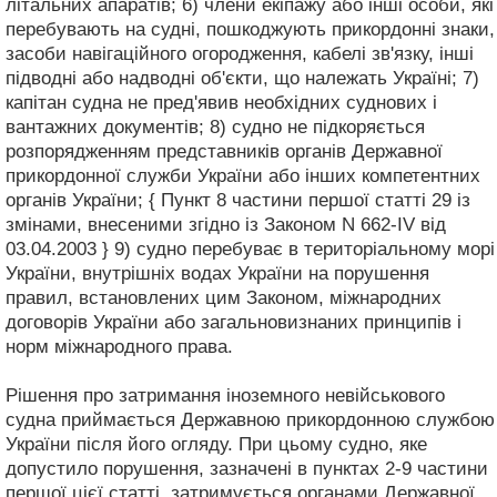
літальних апаратів; 6) члени екіпажу або інші особи, які
перебувають на судні, пошкоджують прикордонні знаки,
засоби навігаційного огородження, кабелі зв'язку, інші
підводні або надводні об'єкти, що належать Україні; 7)
капітан судна не пред'явив необхідних суднових і
вантажних документів; 8) судно не підкоряється
розпорядженням представників органів Державної
прикордонної служби України або інших компетентних
органів України; { Пункт 8 частини першої статті 29 із
змінами, внесеними згідно із Законом N 662-IV від
03.04.2003 } 9) судно перебуває в територіальному морі
України, внутрішніх водах України на порушення
правил, встановлених цим Законом, міжнародних
договорів України або загальновизнаних принципів і
норм міжнародного права.
Рішення про затримання іноземного невійськового
судна приймається Державною прикордонною службою
України після його огляду. При цьому судно, яке
допустило порушення, зазначені в пунктах 2-9 частини
першої цієї статті, затримується органами Державної