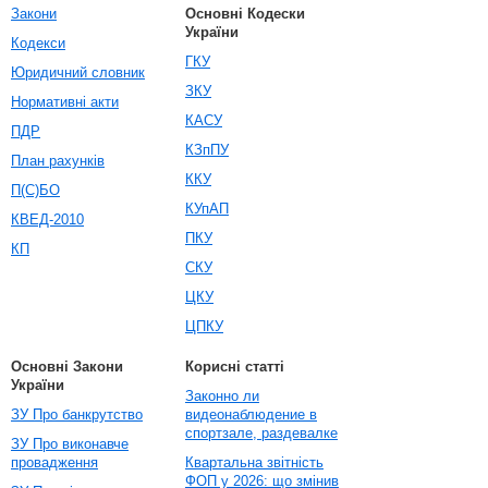
Закони
Основні Кодески
України
Кодекси
ГКУ
Юридичний словник
ЗКУ
Нормативні акти
КАСУ
ПДР
КЗпПУ
План рахунків
ККУ
П(С)БО
КУпАП
КВЕД-2010
ПКУ
КП
СКУ
ЦКУ
ЦПКУ
Основні Закони
Корисні статті
України
Законно ли
ЗУ Про банкрутство
видеонаблюдение в
спортзале, раздевалке
ЗУ Про виконавче
провадження
Квартальна звітність
ФОП у 2026: що змінив