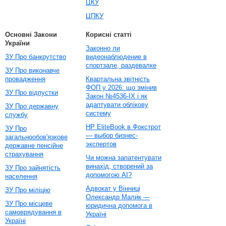
ЦКУ
ЦПКУ
Основні Закони
Корисні статті
України
Законно ли
ЗУ Про банкрутство
видеонаблюдение в
спортзале, раздевалке
ЗУ Про виконавче
провадження
Квартальна звітність
ФОП у 2026: що змінив
ЗУ Про відпустки
Закон №4536-IX і як
адаптувати облікову
ЗУ Про державну
систему
службу
HP EliteBook в Фокстрот
ЗУ Про
— выбор бизнес-
загальнообов'язкове
экспертов
державне пенсійне
страхування
Чи можна запатентувати
винахід, створений за
ЗУ Про зайнятість
допомогою AI?
населення
Адвокат у Вінниці
ЗУ Про міліцію
Олександр Малик —
ЗУ Про місцеве
юридична допомога в
самоврядування в
Україні
Україні