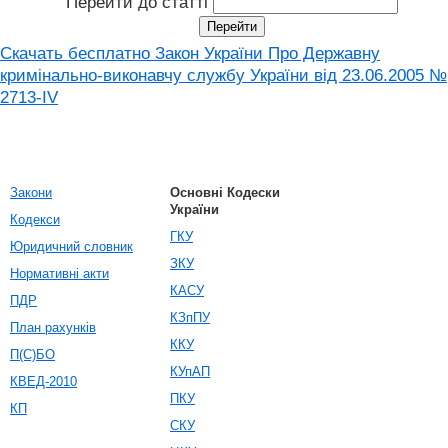
Перейти до статті
Скачать бесплатно Закон України Про Державну
кримінально-виконавчу службу України від 23.06.2005 №
2713-IV
Закони
Основні Кодески
України
Кодекси
ГКУ
Юридичний словник
ЗКУ
Нормативні акти
КАСУ
ПДР
КЗпПУ
План рахунків
ККУ
П(С)БО
КУпАП
КВЕД-2010
ПКУ
КП
СКУ