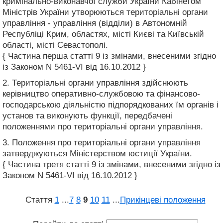
кримінально-виконавчої служби України Кабінетом
Міністрів України утворюються територіальні органи
управління - управління (відділи) в Автономній
Республіці Крим, областях, місті Києві та Київській
області, місті Севастополі.
{ Частина перша статті 9 із змінами, внесеними згідно
із Законом N 5461-VI від 16.10.2012 }
2. Територіальні органи управління здійснюють
керівництво оперативно-службовою та фінансово-
господарською діяльністю підпорядкованих їм органів і
установ та виконують функції, передбачені
положеннями про територіальні органи управління.
3. Положення про територіальні органи управління
затверджуються Міністерством юстиції України.
{ Частина третя статті 9 із змінами, внесеними згідно із
Законом N 5461-VI від 16.10.2012 }
Стаття
1
...
7
8
9
10
11
...
Прикінцеві положення