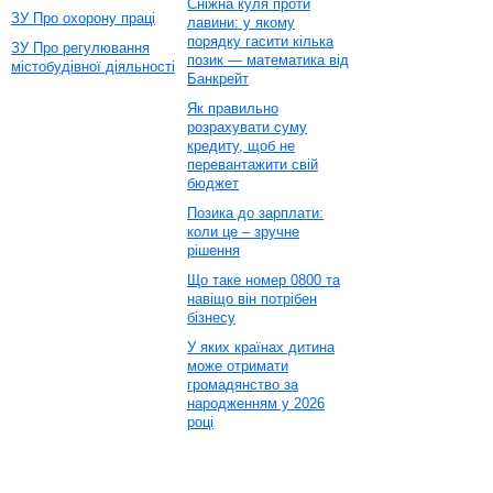
Сніжна куля проти
ЗУ Про охорону праці
лавини: у якому
порядку гасити кілька
ЗУ Про регулювання
позик — математика від
містобудівної діяльності
Банкрейт
Як правильно
розрахувати суму
кредиту, щоб не
перевантажити свій
бюджет
Позика до зарплати:
коли це – зручне
рішення
Що таке номер 0800 та
навіщо він потрібен
бізнесу
У яких країнах дитина
може отримати
громадянство за
народженням у 2026
році