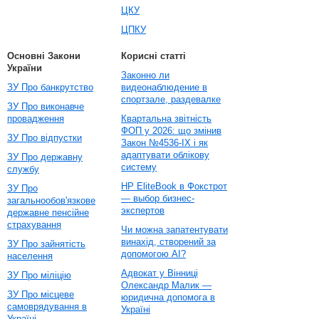
ЦКУ
ЦПКУ
Основні Закони
Корисні статті
України
Законно ли
ЗУ Про банкрутство
видеонаблюдение в
спортзале, раздевалке
ЗУ Про виконавче
провадження
Квартальна звітність
ФОП у 2026: що змінив
ЗУ Про відпустки
Закон №4536-IX і як
адаптувати облікову
ЗУ Про державну
систему
службу
HP EliteBook в Фокстрот
ЗУ Про
— выбор бизнес-
загальнообов'язкове
экспертов
державне пенсійне
страхування
Чи можна запатентувати
винахід, створений за
ЗУ Про зайнятість
допомогою AI?
населення
Адвокат у Вінниці
ЗУ Про міліцію
Олександр Малик —
ЗУ Про місцеве
юридична допомога в
самоврядування в
Україні
Україні