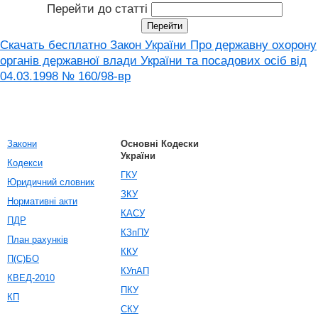
Перейти до статті
Скачать бесплатно Закон України Про державну охорону
органів державної влади України та посадових осіб від
04.03.1998 № 160/98-вр
Закони
Основні Кодески
України
Кодекси
ГКУ
Юридичний словник
ЗКУ
Нормативні акти
КАСУ
ПДР
КЗпПУ
План рахунків
ККУ
П(С)БО
КУпАП
КВЕД-2010
ПКУ
КП
СКУ