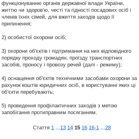
функціонуванню органів державної влади України,
життю чи здоров'ю, честі та гідності посадових осіб і
членів їхніх сімей, для вжиття заходів щодо її
припинення;
2) особистої охорони осіб;
3) охорони об'єктів і підтримання на них відповідного
порядку проходу громадян, проїзду транспортних
засобів, проносу і провозу речей (далі - режиму);
4) оснащення об'єктів технічними засобами охорони за
рахунок коштів юридичних осіб, в користуванні яких ці
об'єкти перебувають;
5) проведення профілактичних заходів з метою
запобігання протиправним посяганням.
Стаття
1
...
13
14
15
16
16‑1
...
28