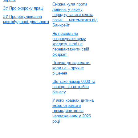
Сніжна куля проти
ЗУ Про охорону праці
лавини: у якому
порядку гасити кілька
ЗУ Про регулювання
позик — математика від
містобудівної діяльності
Банкрейт
Як правильно
розрахувати суму
кредиту, щоб не
перевантажити свій
бюджет
Позика до зарплати:
коли це – зручне
рішення
Що таке номер 0800 та
навіщо він потрібен
бізнесу
У яких країнах дитина
може отримати
громадянство за
народженням у 2026
році