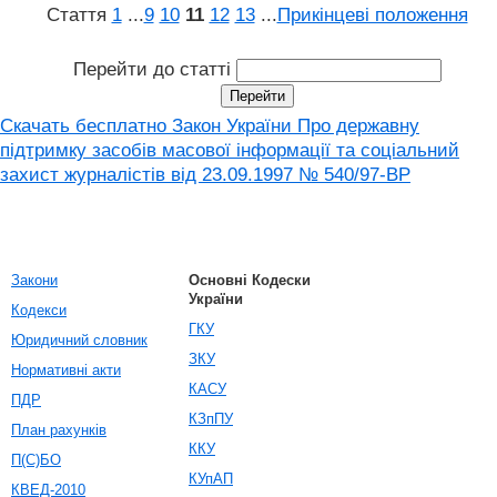
Стаття
1
...
9
10
11
12
13
...
Прикінцеві положення
Перейти до статті
Скачать бесплатно Закон України Про державну
підтримку засобів масової інформації та соціальний
захист журналістів від 23.09.1997 № 540/97-ВР
Закони
Основні Кодески
України
Кодекси
ГКУ
Юридичний словник
ЗКУ
Нормативні акти
КАСУ
ПДР
КЗпПУ
План рахунків
ККУ
П(С)БО
КУпАП
КВЕД-2010