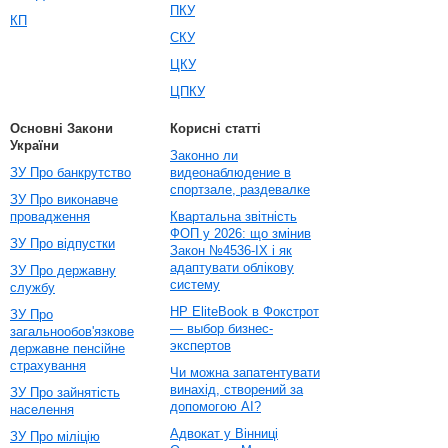
ПКУ
КП
СКУ
ЦКУ
ЦПКУ
Основні Закони
Корисні статті
України
Законно ли
ЗУ Про банкрутство
видеонаблюдение в
спортзале, раздевалке
ЗУ Про виконавче
провадження
Квартальна звітність
ФОП у 2026: що змінив
ЗУ Про відпустки
Закон №4536-IX і як
адаптувати облікову
ЗУ Про державну
систему
службу
HP EliteBook в Фокстрот
ЗУ Про
— выбор бизнес-
загальнообов'язкове
экспертов
державне пенсійне
страхування
Чи можна запатентувати
винахід, створений за
ЗУ Про зайнятість
допомогою AI?
населення
Адвокат у Вінниці
ЗУ Про міліцію