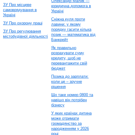
Олександр Малик —
ЗУ Про місцеве
юридична допомога в
самоврядування в
Україні
Україні
Сніжна куля проти
ЗУ Про охорону праці
лавини: у якому
порядку гасити кілька
ЗУ Про регулювання
позик — математика від
містобудівної діяльності
Банкрейт
Як правильно
розрахувати суму
кредиту, щоб не
перевантажити свій
бюджет
Позика до зарплати:
коли це – зручне
рішення
Що таке номер 0800 та
навіщо він потрібен
бізнесу
У яких країнах дитина
може отримати
громадянство за
народженням у 2026
році