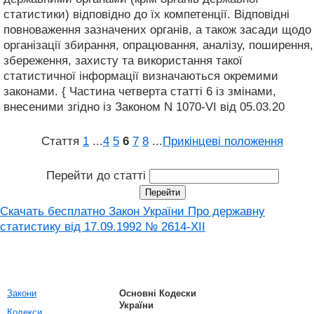
статистики) відповідно до їх компетенції. Відповідні
повноваження зазначених органів, а також засади щодо
організації збирання, опрацювання, аналізу, поширення,
збереження, захисту та використання такої
статистичної інформації визначаються окремими
законами. { Частина четверта статті 6 із змінами,
внесеними згідно із Законом N 1070-VI від 05.03.20
Стаття
1
...
4
5
6
7
8
...
Прикінцеві положення
Перейти до статті
Скачать бесплатно Закон України Про державну
статистику від 17.09.1992 № 2614-XII
Закони
Основні Кодески
України
Кодекси