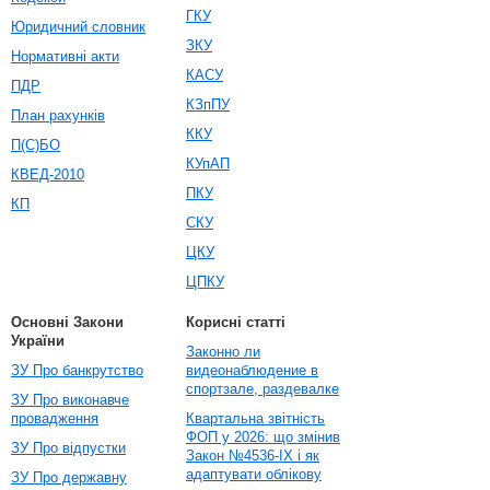
ГКУ
Юридичний словник
ЗКУ
Нормативні акти
КАСУ
ПДР
КЗпПУ
План рахунків
ККУ
П(С)БО
КУпАП
КВЕД-2010
ПКУ
КП
СКУ
ЦКУ
ЦПКУ
Основні Закони
Корисні статті
України
Законно ли
ЗУ Про банкрутство
видеонаблюдение в
спортзале, раздевалке
ЗУ Про виконавче
провадження
Квартальна звітність
ФОП у 2026: що змінив
ЗУ Про відпустки
Закон №4536-IX і як
адаптувати облікову
ЗУ Про державну