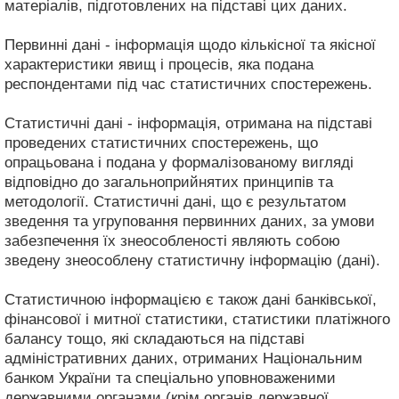
матеріалів, підготовлених на підставі цих даних.
Первинні дані - інформація щодо кількісної та якісної
характеристики явищ і процесів, яка подана
респондентами під час статистичних спостережень.
Статистичні дані - інформація, отримана на підставі
проведених статистичних спостережень, що
опрацьована і подана у формалізованому вигляді
відповідно до загальноприйнятих принципів та
методології. Статистичні дані, що є результатом
зведення та угруповання первинних даних, за умови
забезпечення їх знеособленості являють собою
зведену знеособлену статистичну інформацію (дані).
Статистичною інформацією є також дані банківської,
фінансової і митної статистики, статистики платіжного
балансу тощо, які складаються на підставі
адміністративних даних, отриманих Національним
банком України та спеціально уповноваженими
державними органами (крім органів державної