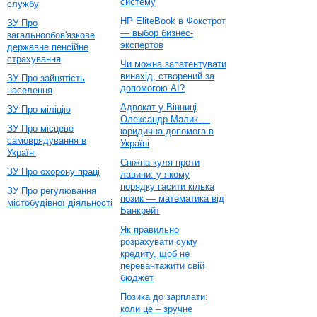
систему
службу
HP EliteBook в Фокстрот
ЗУ Про
— выбор бизнес-
загальнообов'язкове
экспертов
державне пенсійне
страхування
Чи можна запатентувати
винахід, створений за
ЗУ Про зайнятість
допомогою AI?
населення
Адвокат у Вінниці
ЗУ Про міліцію
Олександр Малик —
ЗУ Про місцеве
юридична допомога в
самоврядування в
Україні
Україні
Сніжна куля проти
ЗУ Про охорону праці
лавини: у якому
порядку гасити кілька
ЗУ Про регулювання
позик — математика від
містобудівної діяльності
Банкрейт
Як правильно
розрахувати суму
кредиту, щоб не
перевантажити свій
бюджет
Позика до зарплати:
коли це – зручне