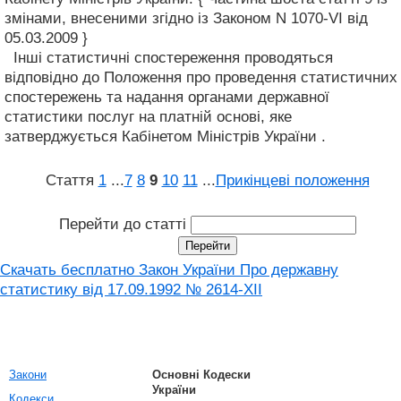
змінами, внесеними згідно із Законом N 1070-VI від
05.03.2009 }
Інші статистичні спостереження проводяться
відповідно до Положення про проведення статистичних
спостережень та надання органами державної
статистики послуг на платній основі, яке
затверджується Кабінетом Міністрів України .
Стаття
1
...
7
8
9
10
11
...
Прикінцеві положення
Перейти до статті
Скачать бесплатно Закон України Про державну
статистику від 17.09.1992 № 2614-XII
Закони
Основні Кодески
України
Кодекси