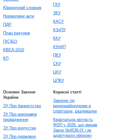
ГКУ
Юридичний словник
ЗКУ
Нормативні акти
КАСУ
ПДР
КЗпПУ
План рахунків
ККУ
П(С)БО
КУпАП
КВЕД-2010
ПКУ
КП
СКУ
ЦКУ
ЦПКУ
Основні Закони
Корисні статті
України
Законно ли
ЗУ Про банкрутство
видеонаблюдение в
спортзале, раздевалке
ЗУ Про виконавче
провадження
Квартальна звітність
ФОП у 2026: що змінив
ЗУ Про відпустки
Закон №4536-IX і як
адаптувати облікову
ЗУ Про державну