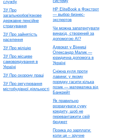
систему
службу
HP EliteBook в Фокстрот
ЗУ Про
— выбор бизнес-
загальнообов'язкове
экспертов
державне пенсійне
страхування
Чи можна запатентувати
винахід, створений за
ЗУ Про зайнятість
допомогою AI?
населення
Адвокат у Вінниці
ЗУ Про міліцію
Олександр Малик —
ЗУ Про місцеве
юридична допомога в
самоврядування в
Україні
Україні
Сніжна куля проти
ЗУ Про охорону праці
лавини: у якому
порядку гасити кілька
ЗУ Про регулювання
позик — математика від
містобудівної діяльності
Банкрейт
Як правильно
розрахувати суму
кредиту, щоб не
перевантажити свій
бюджет
Позика до зарплати:
коли це – зручне