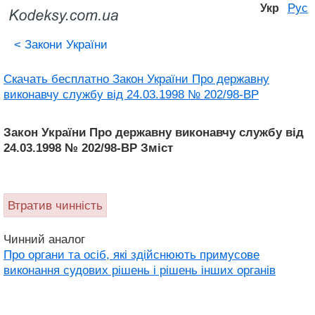
Рус
Укр
<
Закони України
Скачать бесплатно Закон України Про державну
виконавчу службу від 24.03.1998 № 202/98-ВР
Закон України Про державну виконавчу службу від
24.03.1998 № 202/98-ВР Зміст
Втратив чинність
Чинний аналог
Про органи та осіб, які здійснюють примусове
виконання судових рішень і рішень інших органів