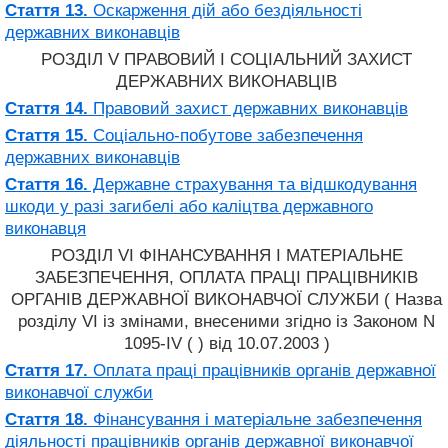
Стаття 13.
Оскарження дій або бездіяльності
державних виконавців
РОЗДІЛ V ПРАВОВИЙ І СОЦІАЛЬНИЙ ЗАХИСТ
ДЕРЖАВНИХ ВИКОНАВЦІВ
Стаття 14.
Правовий захист державних виконавців
Стаття 15.
Соціально-побутове забезпечення
державних виконавців
Стаття 16.
Державне страхування та відшкодування
шкоди у разі загибелі або каліцтва державного
виконавця
РОЗДІЛ VI ФІНАНСУВАННЯ І МАТЕРІАЛЬНЕ
ЗАБЕЗПЕЧЕННЯ, ОПЛАТА ПРАЦІ ПРАЦІВНИКІВ
ОРГАНІВ ДЕРЖАВНОЇ ВИКОНАВЧОЇ СЛУЖБИ ( Назва
розділу VI із змінами, внесеними згідно із Законом N
1095-IV ( ) від 10.07.2003 )
Стаття 17.
Оплата праці працівників органів державної
виконавчої служби
Стаття 18.
Фінансування і матеріальне забезпечення
діяльності працівників органів державної виконавчої