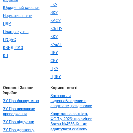
ГКУ
Юридичний словник
ЗКУ
Нормативні акти
КАСУ
ПДР
КЗпПУ
План рахунків
ККУ
П(С)БО
КУпАП
КВЕД-2010
ПКУ
КП
СКУ
ЦКУ
ЦПКУ
Основні Закони
Корисні статті
України
Законно ли
ЗУ Про банкрутство
видеонаблюдение в
спортзале, раздевалке
ЗУ Про виконавче
провадження
Квартальна звітність
ФОП у 2026: що змінив
ЗУ Про відпустки
Закон №4536-IX і як
адаптувати облікову
ЗУ Про державну