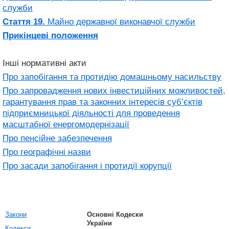
служби
Стаття 19.
Майно державної виконавчої служби
Прикінцеві положення
Інші нормативні акти
Про запобігання та протидію домашньому насильству
Про запровадження нових інвестиційних можливостей,
гарантування прав та законних інтересів суб’єктів
підприємницької діяльності для проведення
масштабної енергомодернізації
Про пенсійне забезпечення
Про географічні назви
Про засади запобігання і протидії корупції
Закони
Основні Кодески
України
Кодекси