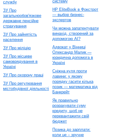
систему
службу
HP EliteBook в Фокстрот
ЗУ Про
— выбор бизнес-
загальнообов'язкове
экспертов
державне пенсійне
страхування
Чи можна запатентувати
винахід, створений за
ЗУ Про зайнятість
допомогою AI?
населення
Адвокат у Вінниці
ЗУ Про міліцію
Олександр Малик —
ЗУ Про місцеве
юридична допомога в
самоврядування в
Україні
Україні
Сніжна куля проти
ЗУ Про охорону праці
лавини: у якому
порядку гасити кілька
ЗУ Про регулювання
позик — математика від
містобудівної діяльності
Банкрейт
Як правильно
розрахувати суму
кредиту, щоб не
перевантажити свій
бюджет
Позика до зарплати:
коли це – зручне