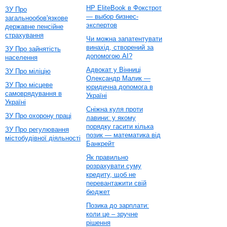
HP EliteBook в Фокстрот
ЗУ Про
— выбор бизнес-
загальнообов'язкове
экспертов
державне пенсійне
страхування
Чи можна запатентувати
винахід, створений за
ЗУ Про зайнятість
допомогою AI?
населення
Адвокат у Вінниці
ЗУ Про міліцію
Олександр Малик —
ЗУ Про місцеве
юридична допомога в
самоврядування в
Україні
Україні
Сніжна куля проти
ЗУ Про охорону праці
лавини: у якому
порядку гасити кілька
ЗУ Про регулювання
позик — математика від
містобудівної діяльності
Банкрейт
Як правильно
розрахувати суму
кредиту, щоб не
перевантажити свій
бюджет
Позика до зарплати:
коли це – зручне
рішення