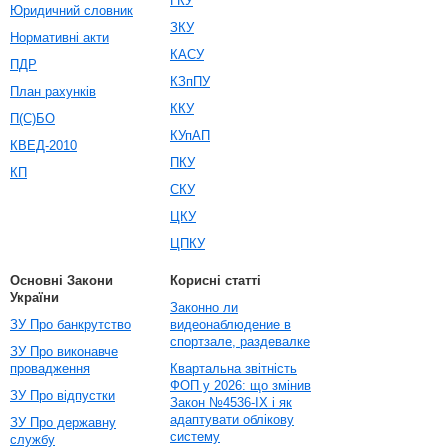
ГКУ
Юридичний словник
ЗКУ
Нормативні акти
КАСУ
ПДР
КЗпПУ
План рахунків
ККУ
П(С)БО
КУпАП
КВЕД-2010
ПКУ
КП
СКУ
ЦКУ
ЦПКУ
Основні Закони
Корисні статті
України
Законно ли
ЗУ Про банкрутство
видеонаблюдение в
спортзале, раздевалке
ЗУ Про виконавче
провадження
Квартальна звітність
ФОП у 2026: що змінив
ЗУ Про відпустки
Закон №4536-IX і як
адаптувати облікову
ЗУ Про державну
систему
службу