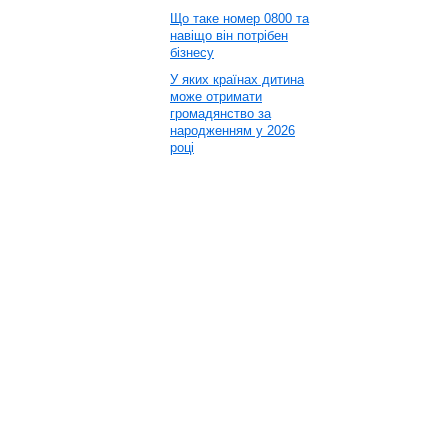
Що таке номер 0800 та
навіщо він потрібен
бізнесу
У яких країнах дитина
може отримати
громадянство за
народженням у 2026
році