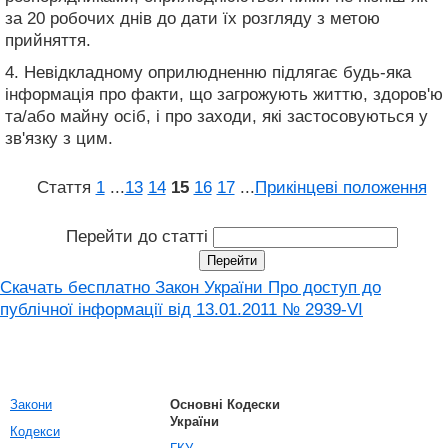
за 20 робочих днів до дати їх розгляду з метою
прийняття.
4. Невідкладному оприлюдненню підлягає будь-яка
інформація про факти, що загрожують життю, здоров'ю
та/або майну осіб, і про заходи, які застосовуються у
зв'язку з цим.
Стаття
1
...
13
14
15
16
17
...
Прикінцеві положення
Перейти до статті
Скачать бесплатно Закон України Про доступ до
публічної інформації вiд 13.01.2011 № 2939-VI
Закони
Основні Кодески
України
Кодекси