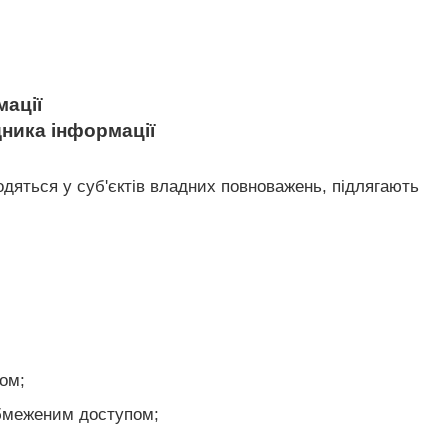
мації
дника інформації
одяться у суб'єктів владних повноважень, підлягають
пом;
 обмеженим доступом;