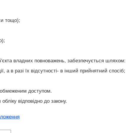
си тощо);
о);
уб'єкта владних повноважень, забезпечується шляхом:
, а в разі їх відсутності- в інший прийнятний спосіб;
 з обмеженим доступом.
обліку відповідно до закону.
оложення