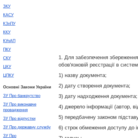
ЗКУ
КАСУ
КЗпПУ
ККУ
КУпАП
ПКУ
1. Для забезпечення збереження
СКУ
обов'язковій реєстрації в систем
ЦКУ
1) назву документа;
ЦПКУ
2) дату створення документа;
Основні Закони України
3) дату надходження документа;
ЗУ Про банкрутство
ЗУ Про виконавче
4) джерело інформації (автор, ві
провадження
5) передбачену законом підставу
ЗУ Про відпустки
6) строк обмеження доступу до і
ЗУ Про державну службу
ЗУ Про