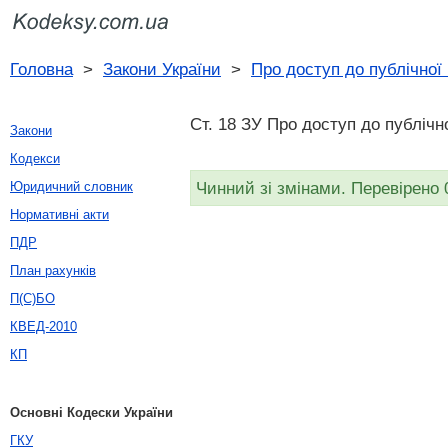
Головна
>
Закони України
>
Про доступ до публічної
Ст. 18 ЗУ Про доступ до публічн
Закони
Кодекси
Чинний зі змінами. Перевірено 
Юридичний словник
Нормативні акти
ПДР
План рахунків
П(С)БО
КВЕД-2010
КП
Основні Кодески України
ГКУ