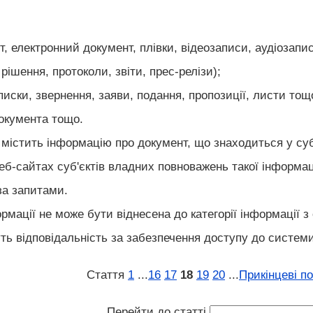
т, електронний документ, плівки, відеозаписи, аудіозапи
 рішення, протоколи, звіти, прес-релізи);
писки, звернення, заяви, подання, пропозиції, листи тощ
документа тощо.
о містить інформацію про документ, що знаходиться у с
б-сайтах суб'єктів владних повноважень такої інформації
за запитами.
ормації не може бути віднесена до категорії інформації
ть відповідальність за забезпечення доступу до системи 
Стаття
1
...
16
17
18
19
20
...
Прикінцеві п
Перейти до статті