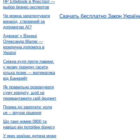
HP EliteBook в Фокстрот —
выбор бизнес-экспертов
Скачать бесплатно Закон України
Чи можна запатентувати
винахід, створений за
допомогою AI?
Адвокат у Вінниці
Олександр Малик —
юридична допомога в
Україні
Сніжна куля проти лавини:
у якому порядку гасити
кілька позик — математика
від Банкрейт
Як правильно розрахувати
суму кредиту, щоб не
перевантажити свій бюджет
Позика до зарплати: коли
це – зручне рішення
Що таке номер 0800 та
навіщо він потрібен бізнесу
У яких країнах дитина може