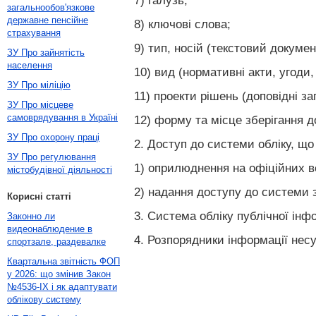
7) галузь;
загальнообов'язкове
державне пенсійне
8) ключові слова;
страхування
9) тип, носій (текстовий докумен
ЗУ Про зайнятість
населення
10) вид (нормативні акти, угоди,
ЗУ Про міліцію
11) проекти рішень (доповідні за
ЗУ Про місцеве
самоврядування в Україні
12) форму та місце зберігання 
ЗУ Про охорону праці
2. Доступ до системи обліку, щ
ЗУ Про регулювання
1) оприлюднення на офіційних ве
містобудівної діяльності
2) надання доступу до системи 
Корисні статті
3. Система обліку публічної інф
Законно ли
видеонаблюдение в
4. Розпорядники інформації несу
спортзале, раздевалке
Квартальна звітність ФОП
у 2026: що змінив Закон
№4536-IX і як адаптувати
облікову систему