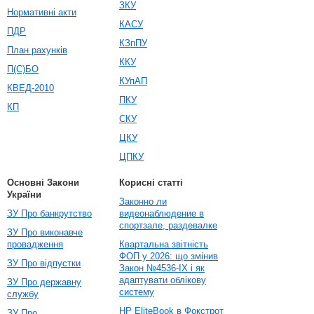
ЗКУ
Нормативні акти
КАСУ
ПДР
КЗпПУ
План рахунків
ККУ
П(С)БО
КУпАП
КВЕД-2010
ПКУ
КП
СКУ
ЦКУ
ЦПКУ
Основні Закони
Корисні статті
України
Законно ли
ЗУ Про банкрутство
видеонаблюдение в
спортзале, раздевалке
ЗУ Про виконавче
провадження
Квартальна звітність
ФОП у 2026: що змінив
ЗУ Про відпустки
Закон №4536-IX і як
адаптувати облікову
ЗУ Про державну
систему
службу
HP EliteBook в Фокстрот
ЗУ Про