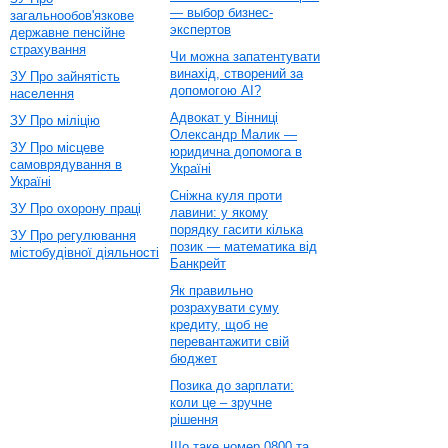
— выбор бизнес-
загальнообов'язкове
экспертов
державне пенсійне
страхування
Чи можна запатентувати
винахід, створений за
ЗУ Про зайнятість
допомогою AI?
населення
Адвокат у Вінниці
ЗУ Про міліцію
Олександр Малик —
ЗУ Про місцеве
юридична допомога в
самоврядування в
Україні
Україні
Сніжна куля проти
ЗУ Про охорону праці
лавини: у якому
порядку гасити кілька
ЗУ Про регулювання
позик — математика від
містобудівної діяльності
Банкрейт
Як правильно
розрахувати суму
кредиту, щоб не
перевантажити свій
бюджет
Позика до зарплати:
коли це – зручне
рішення
Що таке номер 0800 та