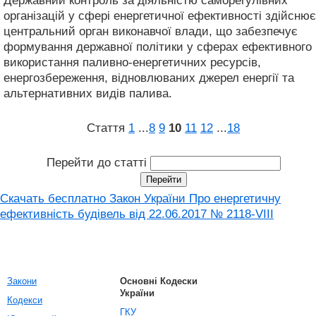
Державний контроль за діяльністю саморегулівних
організацій у сфері енергетичної ефективності здійснює
центральний орган виконавчої влади, що забезпечує
формування державної політики у сферах ефективного
використання паливно-енергетичних ресурсів,
енергозбереження, відновлюваних джерел енергії та
альтернативних видів палива.
Стаття
1
...
8
9
10
11
12
...
18
Перейти до статті
Скачать бесплатно Закон України Про енергетичну
ефективність будівель від 22.06.2017 № 2118-VIII
Закони
Основні Кодески
України
Кодекси
ГКУ