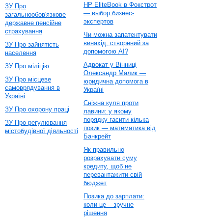
HP EliteBook в Фокстрот
ЗУ Про
— выбор бизнес-
загальнообов'язкове
экспертов
державне пенсійне
страхування
Чи можна запатентувати
винахід, створений за
ЗУ Про зайнятість
допомогою AI?
населення
Адвокат у Вінниці
ЗУ Про міліцію
Олександр Малик —
ЗУ Про місцеве
юридична допомога в
самоврядування в
Україні
Україні
Сніжна куля проти
ЗУ Про охорону праці
лавини: у якому
порядку гасити кілька
ЗУ Про регулювання
позик — математика від
містобудівної діяльності
Банкрейт
Як правильно
розрахувати суму
кредиту, щоб не
перевантажити свій
бюджет
Позика до зарплати:
коли це – зручне
рішення