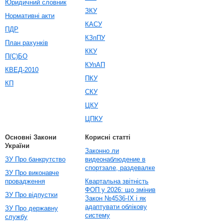
Юридичний словник
ЗКУ
Нормативні акти
КАСУ
ПДР
КЗпПУ
План рахунків
ККУ
П(С)БО
КУпАП
КВЕД-2010
ПКУ
КП
СКУ
ЦКУ
ЦПКУ
Основні Закони
Корисні статті
України
Законно ли
ЗУ Про банкрутство
видеонаблюдение в
спортзале, раздевалке
ЗУ Про виконавче
провадження
Квартальна звітність
ФОП у 2026: що змінив
ЗУ Про відпустки
Закон №4536-IX і як
адаптувати облікову
ЗУ Про державну
систему
службу