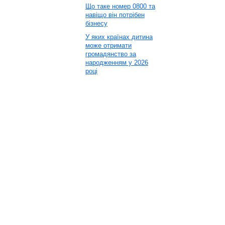
Що таке номер 0800 та
навіщо він потрібен
бізнесу
У яких країнах дитина
може отримати
громадянство за
народженням у 2026
році