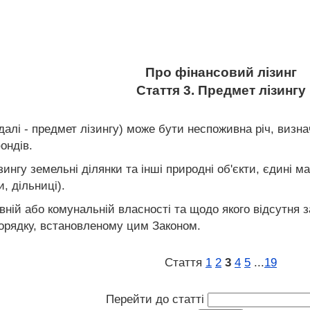
Про фінансовий лізинг
Стаття 3. Предмет лізингу
далі - предмет лізингу) може бути неспоживна річ, визн
ондів.
ингу земельні ділянки та інші природні об'єкти, єдині м
и, дільниці).
ній або комунальній власності та щодо якого відсутня з
порядку, встановленому цим Законом.
Стаття
1
2
3
4
5
...
19
Перейти до статті