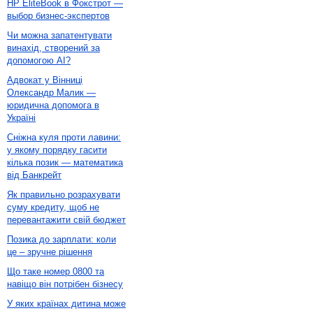
HP EliteBook в Фокстрот —
выбор бизнес-экспертов
Чи можна запатентувати
винахід, створений за
допомогою AI?
Адвокат у Вінниці
Олександр Малик —
юридична допомога в
Україні
Сніжна куля проти лавини:
у якому порядку гасити
кілька позик — математика
від Банкрейт
Як правильно розрахувати
суму кредиту, щоб не
перевантажити свій бюджет
Позика до зарплати: коли
це – зручне рішення
Що таке номер 0800 та
навіщо він потрібен бізнесу
У яких країнах дитина може