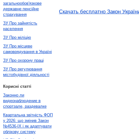
загальнообов'язкове
державне пенсійне
Скачать бесплатно Закон Україн
страхування
ЗУ Про зайнятість
населення
ЗУ Про міліцію
ЗУ Про місцеве
самоврядування в Україні
ЗУ Про охорону праці
ЗУ Про регулювання
містобудівної діяльності
Корисні статті
Законно ли
видеонаблюдение в
спортзале, раздевалке
Квартальна звітність ФОП
у 2026: що змінив Закон
№4536-IX і як адаптувати
облікову систему