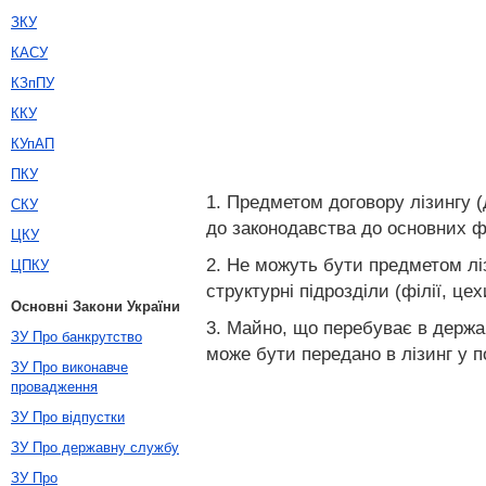
ЗКУ
КАСУ
КЗпПУ
ККУ
КУпАП
ПКУ
1. Предметом договору лізингу (
СКУ
до законодавства до основних ф
ЦКУ
2. Не можуть бути предметом ліз
ЦПКУ
структурні підрозділи (філії, цех
Основні Закони України
3. Майно, що перебуває в держав
ЗУ Про банкрутство
може бути передано в лізинг у 
ЗУ Про виконавче
провадження
ЗУ Про відпустки
ЗУ Про державну службу
ЗУ Про