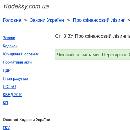
Головна
>
Закони України
>
Про фінансовий лізинг
Ст. 3 ЗУ Про фінансовий лізинг 
Закони
Кодекси
Чинний зі змінами. Перевірено 
Юридичний словник
Нормативні акти
ПДР
План рахунків
П(С)БО
КВЕД-2010
КП
Основні Кодески України
ГКУ