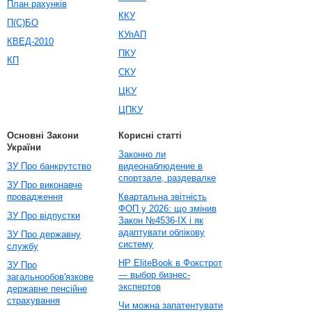
План рахунків
ККУ
П(С)БО
КУпАП
КВЕД-2010
ПКУ
КП
СКУ
ЦКУ
ЦПКУ
Основні Закони
Корисні статті
України
Законно ли
ЗУ Про банкрутство
видеонаблюдение в
спортзале, раздевалке
ЗУ Про виконавче
провадження
Квартальна звітність
ФОП у 2026: що змінив
ЗУ Про відпустки
Закон №4536-IX і як
адаптувати облікову
ЗУ Про державну
систему
службу
HP EliteBook в Фокстрот
ЗУ Про
— выбор бизнес-
загальнообов'язкове
экспертов
державне пенсійне
страхування
Чи можна запатентувати