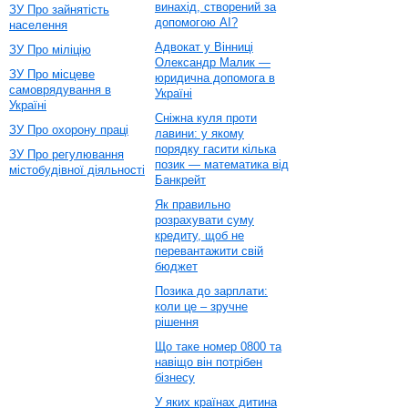
винахід, створений за
ЗУ Про зайнятість
допомогою AI?
населення
Адвокат у Вінниці
ЗУ Про міліцію
Олександр Малик —
ЗУ Про місцеве
юридична допомога в
самоврядування в
Україні
Україні
Сніжна куля проти
ЗУ Про охорону праці
лавини: у якому
порядку гасити кілька
ЗУ Про регулювання
позик — математика від
містобудівної діяльності
Банкрейт
Як правильно
розрахувати суму
кредиту, щоб не
перевантажити свій
бюджет
Позика до зарплати:
коли це – зручне
рішення
Що таке номер 0800 та
навіщо він потрібен
бізнесу
У яких країнах дитина