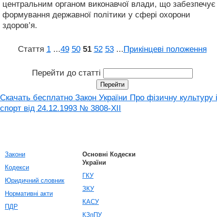
центральним органом виконавчої влади, що забезпечує
формування державної політики у сфері охорони
здоров’я.
Стаття
1
...
49
50
51
52
53
...
Прикінцеві положення
Перейти до статті
Скачать бесплатно Закон України Про фізичну культуру 
спорт від 24.12.1993 № 3808-XII
Закони
Основні Кодески
України
Кодекси
ГКУ
Юридичний словник
ЗКУ
Нормативні акти
КАСУ
ПДР
КЗпПУ