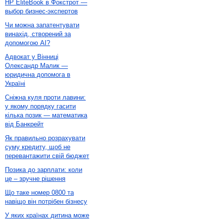
HP EliteBook в Фокстрот —
выбор бизнес-экспертов
Чи можна запатентувати
винахід, створений за
допомогою AI?
Адвокат у Вінниці
Олександр Малик —
юридична допомога в
Україні
Сніжна куля проти лавини:
у якому порядку гасити
кілька позик — математика
від Банкрейт
Як правильно розрахувати
суму кредиту, щоб не
перевантажити свій бюджет
Позика до зарплати: коли
це – зручне рішення
Що таке номер 0800 та
навіщо він потрібен бізнесу
У яких країнах дитина може