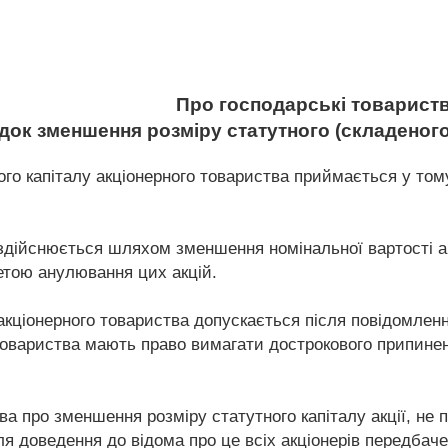
Про господарські товарист
ядок зменшення розміру статутного (складеного
го капіталу акціонерного товариства приймається у тому
здійснюється шляхом зменшення номінальної вартості ак
метою анулювання цих акцій.
кціонерного товариства допускається після повідомлення
овариства мають право вимагати дострокового припинен
ва про зменшення розміру статутного капіталу акції, не
сля доведення до відома про це всіх акціонерів передба