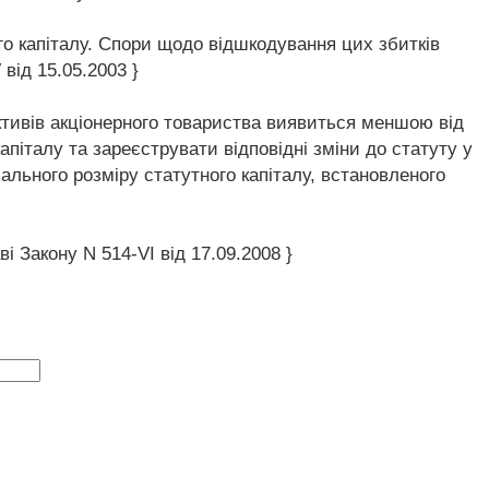
ого капіталу. Спори щодо відшкодування цих збитків
від 15.05.2003 }
активів акціонерного товариства виявиться меншою від
апіталу та зареєструвати відповідні зміни до статуту у
ального розміру статутного капіталу, встановленого
і Закону N 514-VI від 17.09.2008 }