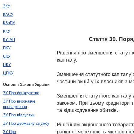
ЗКУ
КАСУ
КЗпПУ
ККУ
Стаття 39. Пор
КУпАП
ПКУ
Рішення про зменшення статутно
СКУ
капіталу.
ЦКУ
ЦПКУ
Зменшення статутного капіталу 
частини акцій у їх власників з 
Основні Закони України
ЗУ Про банкрутство
Зменшення статутного капіталу а
ЗУ Про виконавче
законом. При цьому кредитори т
провадження
та відшкодування збитків.
ЗУ Про відпустки
ЗУ Про державну службу
Рішенням акціонерного товарист
раніш як через шість місяців пі
ЗУ Про