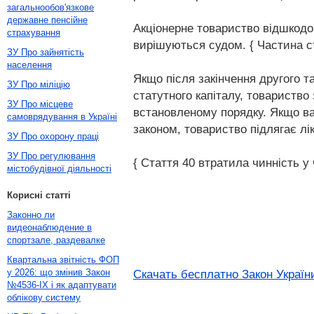
загальнообов'язкове
державне пенсійне
Акціонерне товариство відшкодов
страхування
вирішуються судом. { Частина ста
ЗУ Про зайнятість
населення
Якщо після закінчення другого т
ЗУ Про міліцію
статутного капіталу, товариство
ЗУ Про місцеве
встановленому порядку. Якщо вар
самоврядування в Україні
законом, товариство підлягає лік
ЗУ Про охорону праці
ЗУ Про регулювання
{ Стаття 40 втратила чинність у 
містобудівної діяльності
Корисні статті
Законно ли
видеонаблюдение в
спортзале, раздевалке
Квартальна звітність ФОП
у 2026: що змінив Закон
Скачать бесплатно Закон України
№4536-IX і як адаптувати
облікову систему