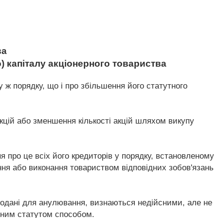
ва
) капіталу акціонерного товариства
 ж порядку, що і про збільшення його статутного
цій або зменшення кількості акцій шляхом викупу
 про це всіх його кредиторів у порядку, встановленому
ня або виконання товариством відповідних зобов'язань
 подані для анулювання, визнаються недійсними, але не
ченим статутом способом.