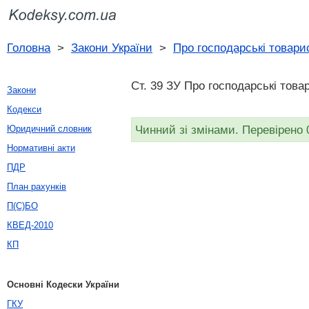
Головна
>
Закони України
>
Про господарські товари
Ст. 39 ЗУ Про господарські това
Закони
Кодекси
Чинний зі змінами. Перевірено 
Юридичний словник
Нормативні акти
ПДР
План рахунків
П(С)БО
КВЕД-2010
КП
Основні Кодески України
ГКУ