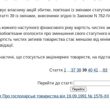
ує власнику акцій збитки, пов'язані із змінами статутн
тті 39 із змінами, внесеними згідно із Законом N 762-IV 
а кожного наступного фінансового року вартість чистих 
 зобов'язане оголосити про зменшення свого статутного к
тість чистих активів товариства стає меншою від мінім
відації.
частині, що стосується акціонерних товариств, на підстав
Стаття
1
...
37
38
39
40
41
...
83
Перейти до статті
 Про господарські товариства вiд 19.09.1991 № 1576-XII