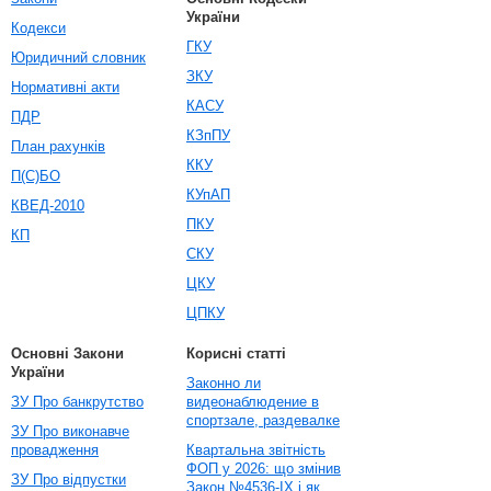
України
Кодекси
ГКУ
Юридичний словник
ЗКУ
Нормативні акти
КАСУ
ПДР
КЗпПУ
План рахунків
ККУ
П(С)БО
КУпАП
КВЕД-2010
ПКУ
КП
СКУ
ЦКУ
ЦПКУ
Основні Закони
Корисні статті
України
Законно ли
ЗУ Про банкрутство
видеонаблюдение в
спортзале, раздевалке
ЗУ Про виконавче
провадження
Квартальна звітність
ФОП у 2026: що змінив
ЗУ Про відпустки
Закон №4536-IX і як