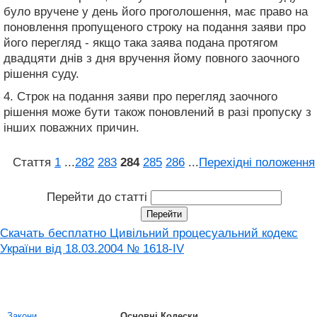
було вручене у день його проголошення, має право на
поновлення пропущеного строку на подання заяви про
його перегляд - якщо така заява подана протягом
двадцяти днів з дня вручення йому повного заочного
рішення суду.
4. Строк на подання заяви про перегляд заочного
рішення може бути також поновлений в разі пропуску з
інших поважних причин.
Стаття
1
...
282
283
284
285
286
...
Перехідні положення
Перейти до статті
Скачать бесплатно Цивільний процесуальний кодекс
України від 18.03.2004 № 1618-IV
Закони
Основні Кодески