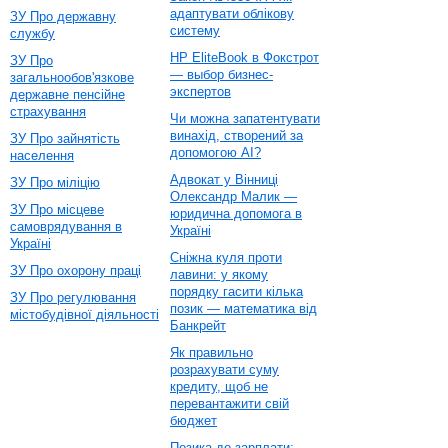
адаптувати облікову
ЗУ Про державну
систему
службу
HP EliteBook в Фокстрот
ЗУ Про
— выбор бизнес-
загальнообов'язкове
экспертов
державне пенсійне
страхування
Чи можна запатентувати
винахід, створений за
ЗУ Про зайнятість
допомогою AI?
населення
Адвокат у Вінниці
ЗУ Про міліцію
Олександр Малик —
ЗУ Про місцеве
юридична допомога в
самоврядування в
Україні
Україні
Сніжна куля проти
ЗУ Про охорону праці
лавини: у якому
порядку гасити кілька
ЗУ Про регулювання
позик — математика від
містобудівної діяльності
Банкрейт
Як правильно
розрахувати суму
кредиту, щоб не
перевантажити свій
бюджет
Позика до зарплати: