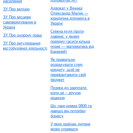
допомогою AI?
населення
Адвокат у Вінниці
ЗУ Про міліцію
Олександр Малик —
ЗУ Про місцеве
юридична допомога в
самоврядування в
Україні
Україні
Сніжна куля проти
ЗУ Про охорону праці
лавини: у якому
порядку гасити кілька
ЗУ Про регулювання
позик — математика від
містобудівної діяльності
Банкрейт
Як правильно
розрахувати суму
кредиту, щоб не
перевантажити свій
бюджет
Позика до зарплати:
коли це – зручне
рішення
Що таке номер 0800 та
навіщо він потрібен
бізнесу
У яких країнах дитина
може отримати