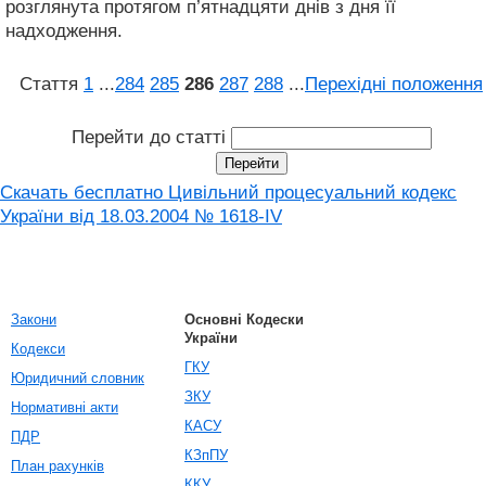
розглянута протягом п’ятнадцяти днів з дня її
надходження.
Стаття
1
...
284
285
286
287
288
...
Перехідні положення
Перейти до статті
Скачать бесплатно Цивільний процесуальний кодекс
України від 18.03.2004 № 1618-IV
Закони
Основні Кодески
України
Кодекси
ГКУ
Юридичний словник
ЗКУ
Нормативні акти
КАСУ
ПДР
КЗпПУ
План рахунків
ККУ