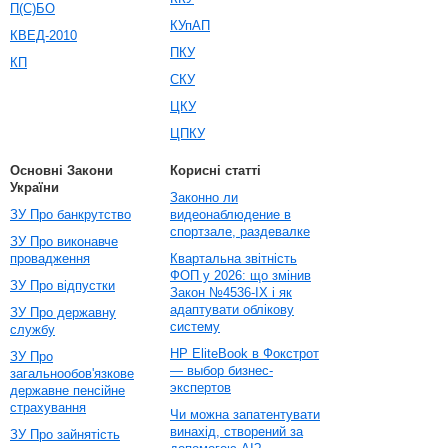
П(С)БО
КУпАП
КВЕД-2010
ПКУ
КП
СКУ
ЦКУ
ЦПКУ
Основні Закони
Корисні статті
України
Законно ли
ЗУ Про банкрутство
видеонаблюдение в
спортзале, раздевалке
ЗУ Про виконавче
провадження
Квартальна звітність
ФОП у 2026: що змінив
ЗУ Про відпустки
Закон №4536-IX і як
адаптувати облікову
ЗУ Про державну
систему
службу
HP EliteBook в Фокстрот
ЗУ Про
— выбор бизнес-
загальнообов'язкове
экспертов
державне пенсійне
страхування
Чи можна запатентувати
винахід, створений за
ЗУ Про зайнятість