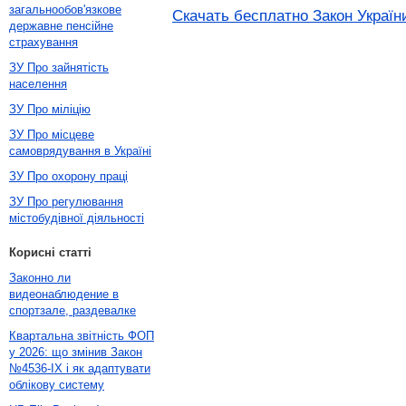
загальнообов'язкове
Скачать бесплатно Закон України
державне пенсійне
страхування
ЗУ Про зайнятість
населення
ЗУ Про міліцію
ЗУ Про місцеве
самоврядування в Україні
ЗУ Про охорону праці
ЗУ Про регулювання
містобудівної діяльності
Корисні статті
Законно ли
видеонаблюдение в
спортзале, раздевалке
Квартальна звітність ФОП
у 2026: що змінив Закон
№4536-IX і як адаптувати
облікову систему