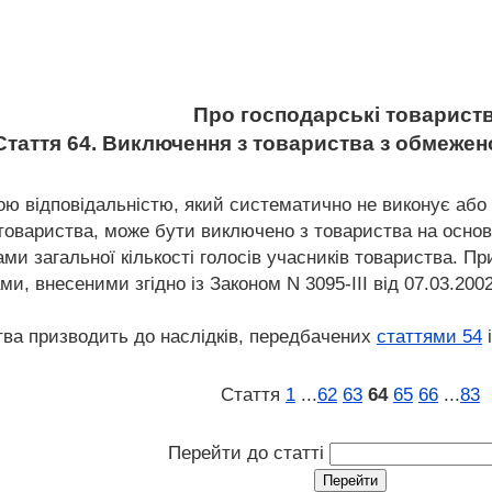
Про господарські товарист
Стаття 64. Виключення з товариства з обмеже
ю відповідальністю, який систематично не виконує або
товариства, може бути виключено з товариства на основ
ами загальної кількості голосів учасників товариства. Пр
ми, внесеними згідно із Законом N 3095-III від 07.03.2002
ва призводить до наслідків, передбачених
статтями 54
Стаття
1
...
62
63
64
65
66
...
83
Перейти до статті