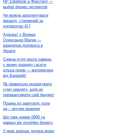
HP EliteBook в Фокстрот —
выбор бизнес-экспертов
Чи можна запатентувати
винахід, створений за
допомогою AI?
Адвокат у Вінниці
Олександр Малик —
юридична допомога в
Україні
Сніжна куля проти лавини:
у якому порядку гасити
кілька позик — математика
від Банкрейт
Як правильно розрахувати
суму кредиту, щоб не
перевантажити свій бюджет
Позика до зарплати: коли
це – зручне рішення
Що таке номер 0800 та
навіщо він потрібен бізнесу
У яких країнах дитина може