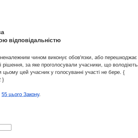
ва
ною відповідальністю
 неналежним чином виконує обов'язки, або перешкоджає
і рішення, за яке проголосували учасники, що володіють
и цьому цей учасник у голосуванні участі не бере. {
 }
і
55 цього Закону
.