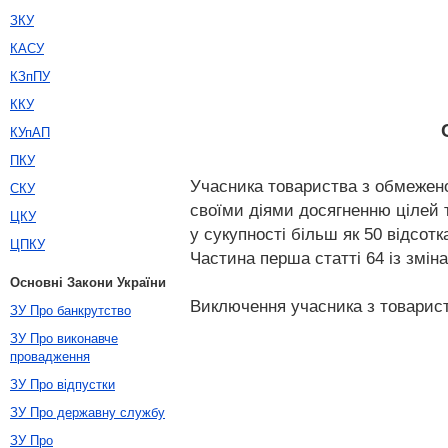
ЗКУ
КАСУ
КЗпПУ
ККУ
КУпАП
ПКУ
Учасника товариства з обмежено
СКУ
своїми діями досягненню цілей 
ЦКУ
у сукупності більш як 50 відсотк
ЦПКУ
Частина перша статті 64 із зміна
Основні Закони України
Виключення учасника з товарист
ЗУ Про банкрутство
ЗУ Про виконавче
провадження
ЗУ Про відпустки
ЗУ Про державну службу
ЗУ Про