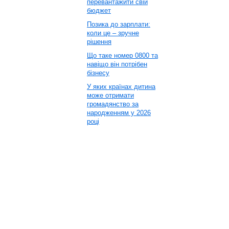
перевантажити свій
бюджет
Позика до зарплати:
коли це – зручне
рішення
Що таке номер 0800 та
навіщо він потрібен
бізнесу
У яких країнах дитина
може отримати
громадянство за
народженням у 2026
році