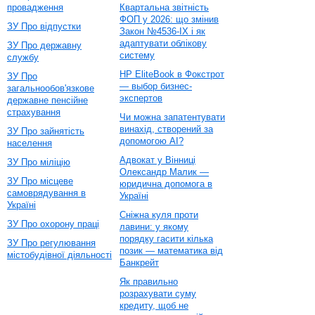
провадження
Квартальна звітність
ФОП у 2026: що змінив
ЗУ Про відпустки
Закон №4536-IX і як
адаптувати облікову
ЗУ Про державну
систему
службу
HP EliteBook в Фокстрот
ЗУ Про
— выбор бизнес-
загальнообов'язкове
экспертов
державне пенсійне
страхування
Чи можна запатентувати
винахід, створений за
ЗУ Про зайнятість
допомогою AI?
населення
Адвокат у Вінниці
ЗУ Про міліцію
Олександр Малик —
ЗУ Про місцеве
юридична допомога в
самоврядування в
Україні
Україні
Сніжна куля проти
ЗУ Про охорону праці
лавини: у якому
порядку гасити кілька
ЗУ Про регулювання
позик — математика від
містобудівної діяльності
Банкрейт
Як правильно
розрахувати суму
кредиту, щоб не