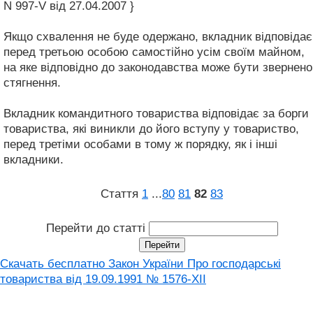
N 997-V від 27.04.2007 }
Якщо схвалення не буде одержано, вкладник відповідає
перед третьою особою самостійно усім своїм майном,
на яке відповідно до законодавства може бути звернено
стягнення.
Вкладник командитного товариства відповідає за борги
товариства, які виникли до його вступу у товариство,
перед третіми особами в тому ж порядку, як і інші
вкладники.
Стаття
1
...
80
81
82
83
Перейти до статті
Скачать бесплатно Закон України Про господарські
товариства вiд 19.09.1991 № 1576-XII