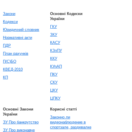
Закони
Основні Кодески
України
Кодекси
ГКУ
Юридичний словник
ЗКУ
Нормативні акти
КАСУ
ПДР
КЗпПУ
План рахунків
ККУ
П(С)БО
КУпАП
КВЕД-2010
ПКУ
КП
СКУ
ЦКУ
ЦПКУ
Основні Закони
Корисні статті
України
Законно ли
ЗУ Про банкрутство
видеонаблюдение в
спортзале, раздевалке
ЗУ Про виконавче