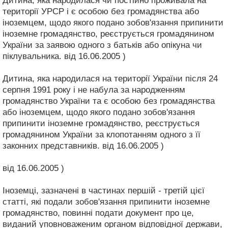
Дитина, яка народилася чи постійно проживала на
території УРСР і є особою без громадянства або
іноземцем, щодо якого подано зобов'язання припинити
іноземне громадянство, реєструється громадянином
України за заявою одного з батьків або опікуна чи
піклувальника. від 16.06.2005 )
Дитина, яка народилася на території України після 24
серпня 1991 року і не набула за народженням
громадянство України та є особою без громадянства
або іноземцем, щодо якого подано зобов'язання
припинити іноземне громадянство, реєструється
громадянином України за клопотанням одного з її
законних представників. від 16.06.2005 )
від 16.06.2005 )
Іноземці, зазначені в частинах першій - третій цієї
статті, які подали зобов'язання припинити іноземне
громадянство, повинні подати документ про це,
виданий уповноваженим органом відповідної держави,