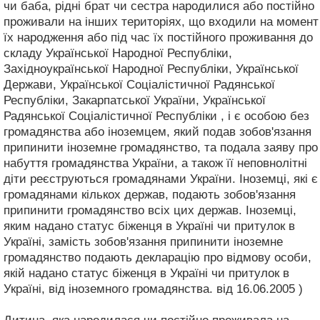
чи баба, рідні брат чи сестра народилися або постійно
проживали на інших територіях, що входили на момент
їх народження або під час їх постійного проживання до
складу Української Народної Республіки,
Західноукраїнської Народної Республіки, Української
Держави, Української Соціалістичної Радянської
Республіки, Закарпатської України, Української
Радянської Соціалістичної Республіки , і є особою без
громадянства або іноземцем, який подав зобов'язання
припинити іноземне громадянство, та подала заяву про
набуття громадянства України, а також її неповнолітні
діти реєструються громадянами України. Іноземці, які є
громадянами кількох держав, подають зобов'язання
припинити громадянство всіх цих держав. Іноземці,
яким надано статус біженця в Україні чи притулок в
Україні, замість зобов'язання припинити іноземне
громадянство подають декларацію про відмову особи,
якій надано статус біженця в Україні чи притулок в
Україні, від іноземного громадянства. від 16.06.2005 )