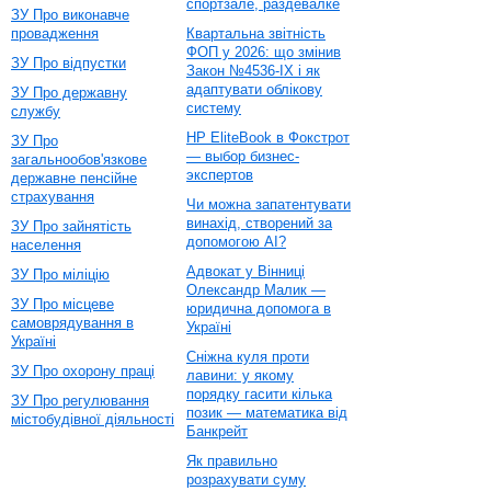
спортзале, раздевалке
ЗУ Про виконавче
провадження
Квартальна звітність
ФОП у 2026: що змінив
ЗУ Про відпустки
Закон №4536-IX і як
адаптувати облікову
ЗУ Про державну
систему
службу
HP EliteBook в Фокстрот
ЗУ Про
— выбор бизнес-
загальнообов'язкове
экспертов
державне пенсійне
страхування
Чи можна запатентувати
винахід, створений за
ЗУ Про зайнятість
допомогою AI?
населення
Адвокат у Вінниці
ЗУ Про міліцію
Олександр Малик —
ЗУ Про місцеве
юридична допомога в
самоврядування в
Україні
Україні
Сніжна куля проти
ЗУ Про охорону праці
лавини: у якому
порядку гасити кілька
ЗУ Про регулювання
позик — математика від
містобудівної діяльності
Банкрейт
Як правильно
розрахувати суму