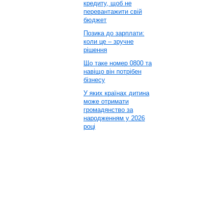
кредиту, щоб не
перевантажити свій
бюджет
Позика до зарплати:
коли це – зручне
рішення
Що таке номер 0800 та
навіщо він потрібен
бізнесу
У яких країнах дитина
може отримати
громадянство за
народженням у 2026
році