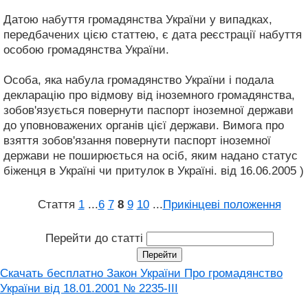
Датою набуття громадянства України у випадках,
передбачених цією статтею, є дата реєстрації набуття
особою громадянства України.
Особа, яка набула громадянство України і подала
декларацію про відмову від іноземного громадянства,
зобов'язується повернути паспорт іноземної держави
до уповноважених органів цієї держави. Вимога про
взяття зобов'язання повернути паспорт іноземної
держави не поширюється на осіб, яким надано статус
біженця в Україні чи притулок в Україні. від 16.06.2005 )
Стаття
1
...
6
7
8
9
10
...
Прикінцеві положення
Перейти до статті
Скачать бесплатно Закон України Про громадянство
України вiд 18.01.2001 № 2235-III