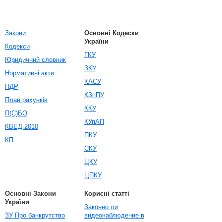
Закони
Основні Кодески
України
Кодекси
ГКУ
Юридичний словник
ЗКУ
Нормативні акти
КАСУ
ПДР
КЗпПУ
План рахунків
ККУ
П(С)БО
КУпАП
КВЕД-2010
ПКУ
КП
СКУ
ЦКУ
ЦПКУ
Основні Закони
Корисні статті
України
Законно ли
ЗУ Про банкрутство
видеонаблюдение в