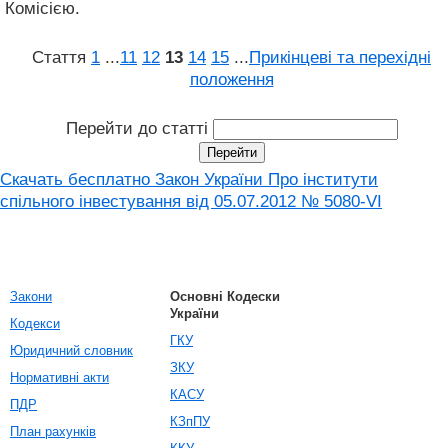
Комісією.
Стаття
1
...
11
12
13
14
15
...
Прикінцеві та перехідні
положення
Перейти до статті
Скачать бесплатно Закон України Про інститути
спільного інвестування від 05.07.2012 № 5080-VI
Закони
Основні Кодески
України
Кодекси
ГКУ
Юридичний словник
ЗКУ
Нормативні акти
КАСУ
ПДР
КЗпПУ
План рахунків