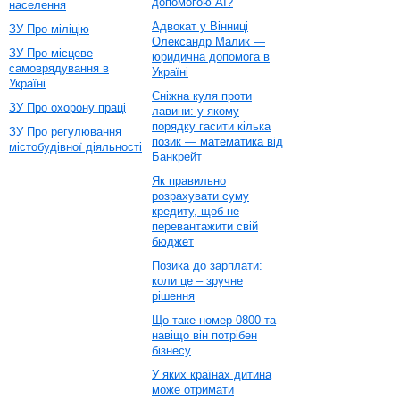
допомогою AI?
населення
Адвокат у Вінниці
ЗУ Про міліцію
Олександр Малик —
ЗУ Про місцеве
юридична допомога в
самоврядування в
Україні
Україні
Сніжна куля проти
ЗУ Про охорону праці
лавини: у якому
порядку гасити кілька
ЗУ Про регулювання
позик — математика від
містобудівної діяльності
Банкрейт
Як правильно
розрахувати суму
кредиту, щоб не
перевантажити свій
бюджет
Позика до зарплати:
коли це – зручне
рішення
Що таке номер 0800 та
навіщо він потрібен
бізнесу
У яких країнах дитина
може отримати