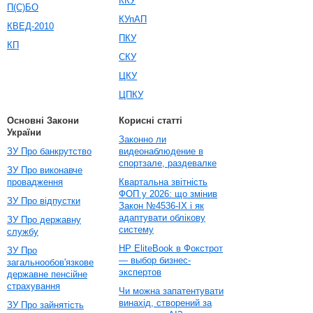
ККУ
П(С)БО
КУпАП
КВЕД-2010
ПКУ
КП
СКУ
ЦКУ
ЦПКУ
Основні Закони
Корисні статті
України
Законно ли
ЗУ Про банкрутство
видеонаблюдение в
спортзале, раздевалке
ЗУ Про виконавче
провадження
Квартальна звітність
ФОП у 2026: що змінив
ЗУ Про відпустки
Закон №4536-IX і як
адаптувати облікову
ЗУ Про державну
систему
службу
HP EliteBook в Фокстрот
ЗУ Про
— выбор бизнес-
загальнообов'язкове
экспертов
державне пенсійне
страхування
Чи можна запатентувати
винахід, створений за
ЗУ Про зайнятість