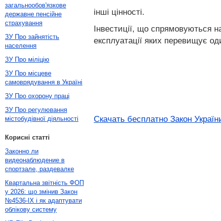
загальнообов'язкове
інші цінності.
державне пенсійне
страхування
Інвестиції, що спрямовуються на
ЗУ Про зайнятість
експлуатації яких перевищує од
населення
ЗУ Про міліцію
ЗУ Про місцеве
самоврядування в Україні
ЗУ Про охорону праці
ЗУ Про регулювання
Скачать бесплатно Закон України
містобудівної діяльності
Корисні статті
Законно ли
видеонаблюдение в
спортзале, раздевалке
Квартальна звітність ФОП
у 2026: що змінив Закон
№4536-IX і як адаптувати
облікову систему