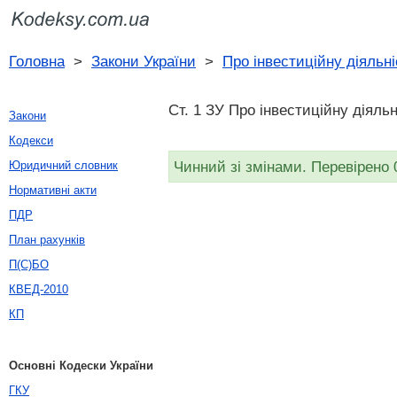
Головна
>
Закони України
>
Про інвестиційну діяльні
Ст. 1 ЗУ Про інвестиційну діяльн
Закони
Кодекси
Чинний зі змінами. Перевірено 
Юридичний словник
Нормативні акти
ПДР
План рахунків
П(С)БО
КВЕД-2010
КП
Основні Кодески України
ГКУ