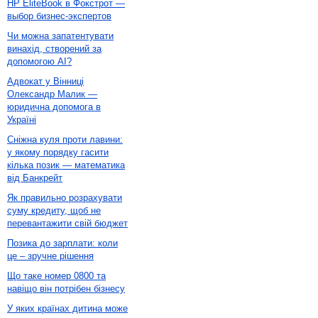
HP EliteBook в Фокстрот —
выбор бизнес-экспертов
Чи можна запатентувати
винахід, створений за
допомогою AI?
Адвокат у Вінниці
Олександр Малик —
юридична допомога в
Україні
Сніжна куля проти лавини:
у якому порядку гасити
кілька позик — математика
від Банкрейт
Як правильно розрахувати
суму кредиту, щоб не
перевантажити свій бюджет
Позика до зарплати: коли
це – зручне рішення
Що таке номер 0800 та
навіщо він потрібен бізнесу
У яких країнах дитина може