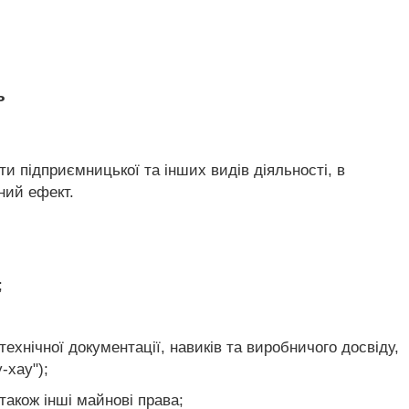
ь
ти підприємницької та інших видів діяльності, в
ний ефект.
;
ехнічної документації, навиків та виробничого досвіду,
-хау");
акож інші майнові права;