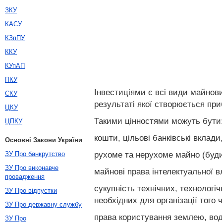
ЗКУ
КАСУ
КЗпПУ
ККУ
КУпАП
ПКУ
Інвестиціями є всі види майнови
СКУ
результаті якої створюється при
ЦКУ
Такими цінностями можуть бути
ЦПКУ
кошти, цільові банківські вклади, 
Основні Закони України
рухоме та нерухоме майно (будин
ЗУ Про банкрутство
ЗУ Про виконавче
майнові права інтелектуальної в
провадження
сукупність технічних, технологі
ЗУ Про відпустки
необхідних для організації того
ЗУ Про державну службу
права користування землею, вод
ЗУ Про