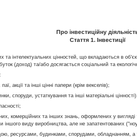
Про інвестиційну діяльніст
Стаття 1. Інвестиції
х та інтелектуальних цінностей, що вкладаються в об'єк
буток (доход) та/або досягається соціальний та екологіч
:
паї, акції та інші цінні папери (крім векселів);
ки, споруди, устаткування та інші матеріальні цінності)
ласності;
чних, комерційних та інших знань, оформлених у вигляді т
 чи іншого виду виробництва, але не запатентованих ("ноу
ою, ресурсами, будинками, спорудами, обладнанням, а т