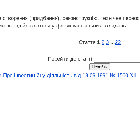
 створення (придбання), реконструкцію, технічне переос
ин рік, здійснюються у формі капітальних вкладень.
Стаття
1
2
3
...
22
Перейти до статті
 Про інвестиційну діяльність вiд 18.09.1991 № 1560-XII