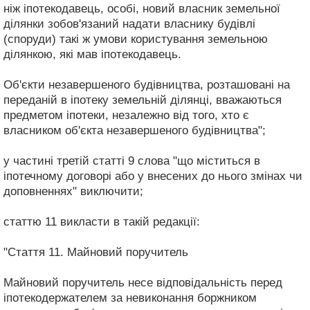
ніж іпотекодавець, особі, новий власник земельної
ділянки зобов'язаний надати власнику будівлі
(споруди) такі ж умови користування земельною
ділянкою, які мав іпотекодавець.
Об'єкти незавершеного будівництва, розташовані на
переданій в іпотеку земельній ділянці, вважаються
предметом іпотеки, незалежно від того, хто є
власником об'єкта незавершеного будівництва";
у частині третій статті 9 слова "що міститься в
іпотечному договорі або у внесених до нього змінах чи
доповненнях" виключити;
статтю 11 викласти в такій редакції:
"Стаття 11. Майновий поручитель
Майновий поручитель несе відповідальність перед
іпотекодержателем за невиконання боржником