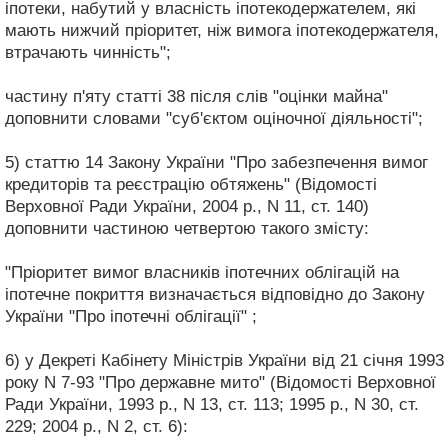
іпотеки, набутий у власність іпотекодержателем, які
мають нижчий пріоритет, ніж вимога іпотекодержателя,
втрачають чинність";
частину п'яту статті 38 після слів "оцінки майна"
доповнити словами "суб'єктом оціночної діяльності";
5) статтю 14 Закону України "Про забезпечення вимог
кредиторів та реєстрацію обтяжень" (Відомості
Верховної Ради України, 2004 р., N 11, ст. 140)
доповнити частиною четвертою такого змісту:
"Пріоритет вимог власників іпотечних облігацій на
іпотечне покриття визначається відповідно до Закону
України "Про іпотечні облігації" ;
6) у Декреті Кабінету Міністрів України від 21 січня 1993
року N 7-93 "Про державне мито" (Відомості Верховної
Ради України, 1993 р., N 13, ст. 113; 1995 р., N 30, ст.
229; 2004 р., N 2, ст. 6):