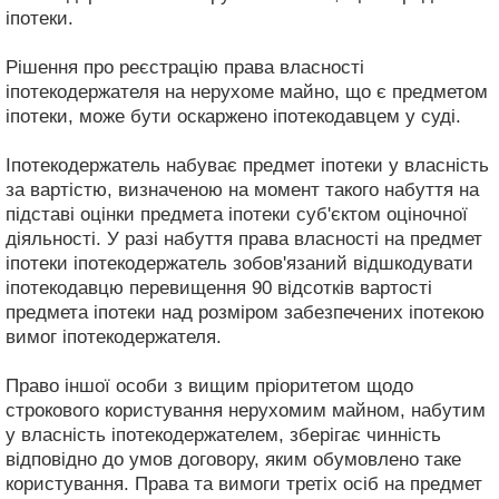
іпотеки.
Рішення про реєстрацію права власності
іпотекодержателя на нерухоме майно, що є предметом
іпотеки, може бути оскаржено іпотекодавцем у суді.
Іпотекодержатель набуває предмет іпотеки у власність
за вартістю, визначеною на момент такого набуття на
підставі оцінки предмета іпотеки суб'єктом оціночної
діяльності. У разі набуття права власності на предмет
іпотеки іпотекодержатель зобов'язаний відшкодувати
іпотекодавцю перевищення 90 відсотків вартості
предмета іпотеки над розміром забезпечених іпотекою
вимог іпотекодержателя.
Право іншої особи з вищим пріоритетом щодо
строкового користування нерухомим майном, набутим
у власність іпотекодержателем, зберігає чинність
відповідно до умов договору, яким обумовлено таке
користування. Права та вимоги третіх осіб на предмет