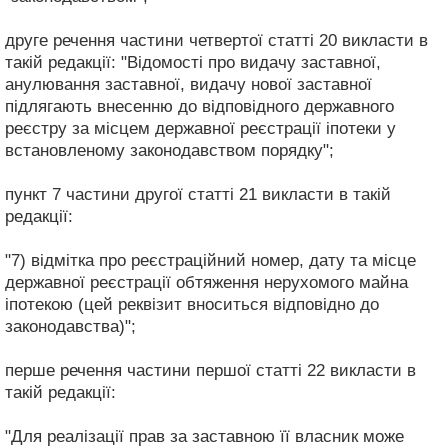
друге речення частини четвертої статті 20 викласти в
такій редакції: "Відомості про видачу заставної,
анулювання заставної, видачу нової заставної
підлягають внесенню до відповідного державного
реєстру за місцем державної реєстрації іпотеки у
встановленому законодавством порядку";
пункт 7 частини другої статті 21 викласти в такій
редакції:
"7) відмітка про реєстраційний номер, дату та місце
державної реєстрації обтяження нерухомого майна
іпотекою (цей реквізит вноситься відповідно до
законодавства)";
перше речення частини першої статті 22 викласти в
такій редакції:
"Для реалізації прав за заставною її власник може