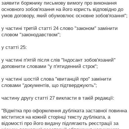
заявити боржнику письмову вимогу про виконання
основного зобов'язання на його користь відповідно до
умов договору, який обумовлює основне зобов'язання";
у частині третій статті 24 слово "законом" замінити
словом "законодавством";
у статті 25:
у частині п'ятій після слів "Індосант зобов'язаний"
доповнити словами "у п'ятиденний строк";
у частині шостій слова "квитанцій про" замінити
словами "документів, що підтверджують";
частину другу статті 27 викласти в такій редакції:
"Відмітка про оформлення дубліката заставної повинна
міститися на кожній сторінці тексту дубліката, а
відомості про його видачу підлягають реєстрації за