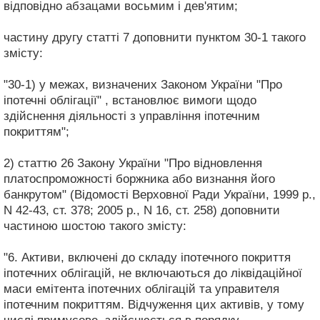
відповідно абзацами восьмим і дев'ятим;
частину другу статті 7 доповнити пунктом 30-1 такого
змісту:
"30-1) у межах, визначених Законом України "Про
іпотечні облігації" , встановлює вимоги щодо
здійснення діяльності з управління іпотечним
покриттям";
2) статтю 26 Закону України "Про відновлення
платоспроможності боржника або визнання його
банкрутом" (Відомості Верховної Ради України, 1999 р.,
N 42-43, ст. 378; 2005 р., N 16, ст. 258) доповнити
частиною шостою такого змісту:
"6. Активи, включені до складу іпотечного покриття
іпотечних облігацій, не включаються до ліквідаційної
маси емітента іпотечних облігацій та управителя
іпотечним покриттям. Відчуження цих активів, у тому