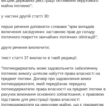
місцем державної реєстрації обтяження нерухомого
майна іпотекою";
у частині другій статті 30:
перше речення доповнити словами "крім випадків
включення засвідчених заставною прав до складу
іпотечного покриття звичайних іпотечних облігацій";
друге речення виключити;
текст статті 37 викласти в такій редакції:
"Іпотекодержатель може задовольнити забезпечену
іпотекою вимогу шляхом набуття права власності на
предмет іпотеки. Договір про задоволення вимог
іпотекодержателя, який передбачає передачу
іпотекодержателю права власності на предмет іпотеки в
рахунок виконання основного зобов'язання, є правовою
підставою для реєстрації права власності
іпотекодержателя на нерухоме майно, що є предметом