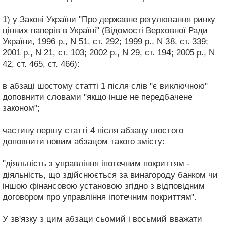
1) у Законі України "Про державне регулювання ринку
цінних паперів в Україні" (Відомості Верховної Ради
України, 1996 р., N 51, ст. 292; 1999 р., N 38, ст. 339;
2001 р., N 21, ст. 103; 2002 р., N 29, ст. 194; 2005 р., N
42, ст. 465, ст. 466):
в абзаці шостому статті 1 після слів "є виключною"
доповнити словами "якщо інше не передбачене
законом";
частину першу статті 4 після абзацу шостого
доповнити новим абзацом такого змісту:
"діяльність з управління іпотечним покриттям -
діяльність, що здійснюється за винагороду банком чи
іншою фінансовою установою згідно з відповідним
договором про управління іпотечним покриттям".
У зв'язку з цим абзаци сьомий і восьмий вважати