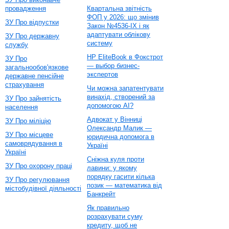
провадження
Квартальна звітність
ФОП у 2026: що змінив
ЗУ Про відпустки
Закон №4536-IX і як
адаптувати облікову
ЗУ Про державну
систему
службу
HP EliteBook в Фокстрот
ЗУ Про
— выбор бизнес-
загальнообов'язкове
экспертов
державне пенсійне
страхування
Чи можна запатентувати
винахід, створений за
ЗУ Про зайнятість
допомогою AI?
населення
Адвокат у Вінниці
ЗУ Про міліцію
Олександр Малик —
ЗУ Про місцеве
юридична допомога в
самоврядування в
Україні
Україні
Сніжна куля проти
ЗУ Про охорону праці
лавини: у якому
порядку гасити кілька
ЗУ Про регулювання
позик — математика від
містобудівної діяльності
Банкрейт
Як правильно
розрахувати суму
кредиту, щоб не