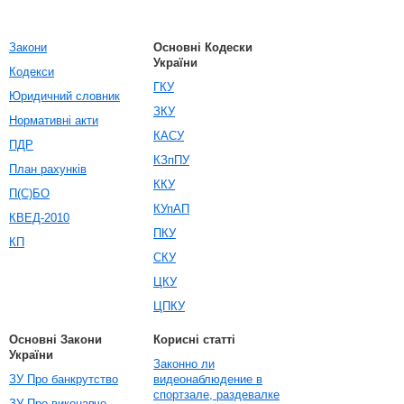
Закони
Основні Кодески
України
Кодекси
ГКУ
Юридичний словник
ЗКУ
Нормативні акти
КАСУ
ПДР
КЗпПУ
План рахунків
ККУ
П(С)БО
КУпАП
КВЕД-2010
ПКУ
КП
СКУ
ЦКУ
ЦПКУ
Основні Закони
Корисні статті
України
Законно ли
ЗУ Про банкрутство
видеонаблюдение в
спортзале, раздевалке
ЗУ Про виконавче