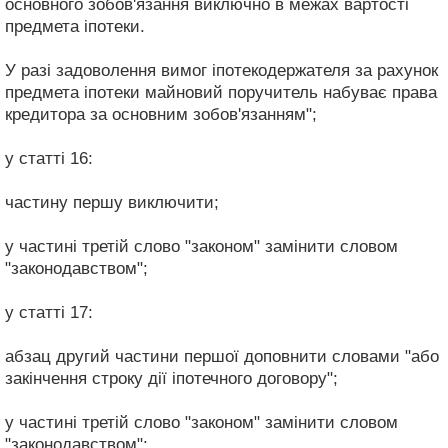
основного зобов'язання виключно в межах вартості
предмета іпотеки.
У разі задоволення вимог іпотекодержателя за рахунок
предмета іпотеки майновий поручитель набуває права
кредитора за основним зобов'язанням";
у статті 16:
частину першу виключити;
у частині третій слово "законом" замінити словом
"законодавством";
у статті 17:
абзац другий частини першої доповнити словами "або
закінчення строку дії іпотечного договору";
у частині третій слово "законом" замінити словом
"законодавством";