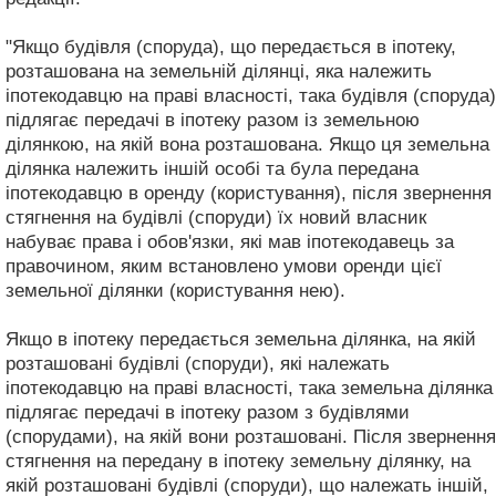
"Якщо будівля (споруда), що передається в іпотеку,
розташована на земельній ділянці, яка належить
іпотекодавцю на праві власності, така будівля (споруда)
підлягає передачі в іпотеку разом із земельною
ділянкою, на якій вона розташована. Якщо ця земельна
ділянка належить іншій особі та була передана
іпотекодавцю в оренду (користування), після звернення
стягнення на будівлі (споруди) їх новий власник
набуває права і обов'язки, які мав іпотекодавець за
правочином, яким встановлено умови оренди цієї
земельної ділянки (користування нею).
Якщо в іпотеку передається земельна ділянка, на якій
розташовані будівлі (споруди), які належать
іпотекодавцю на праві власності, така земельна ділянка
підлягає передачі в іпотеку разом з будівлями
(спорудами), на якій вони розташовані. Після звернення
стягнення на передану в іпотеку земельну ділянку, на
якій розташовані будівлі (споруди), що належать іншій,