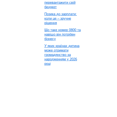
перевантажити свій
бюджет
Позика до зарплати:
коли це – зручне
рішення
Що таке номер 0800 та
навіщо він потрібен
бізнесу
У яких країнах дитина
може отримати
громадянство за
народженням у 2026
році