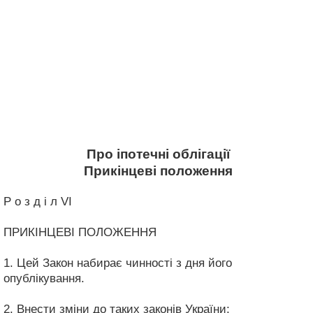
Про іпотечні облігації
Прикінцеві положення
Р о з д і л VI
ПРИКІНЦЕВІ ПОЛОЖЕННЯ
1. Цей Закон набирає чинності з дня його
опублікування.
2. Внести зміни до таких законів України: