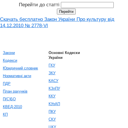
Перейти до статті
Скачать бесплатно Закон України Про культуру від
14.12.2010 № 2778-VI
Закони
Основні Кодески
України
Кодекси
ГКУ
Юридичний словник
ЗКУ
Нормативні акти
КАСУ
ПДР
КЗпПУ
План рахунків
ККУ
П(С)БО
КУпАП
КВЕД-2010
ПКУ
КП
СКУ
ЦКУ