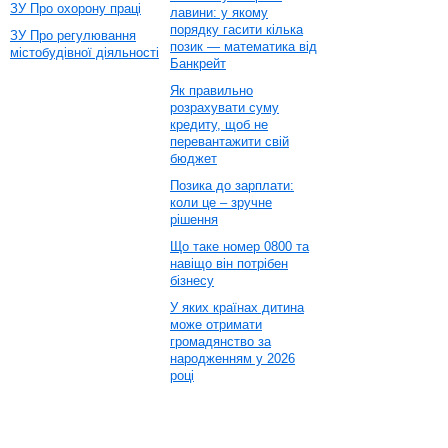
ЗУ Про охорону праці
лавини: у якому
порядку гасити кілька
ЗУ Про регулювання
позик — математика від
містобудівної діяльності
Банкрейт
Як правильно
розрахувати суму
кредиту, щоб не
перевантажити свій
бюджет
Позика до зарплати:
коли це – зручне
рішення
Що таке номер 0800 та
навіщо він потрібен
бізнесу
У яких країнах дитина
може отримати
громадянство за
народженням у 2026
році