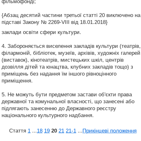
фільмофонді;
{Абзац десятий частини третьої статті 20 виключено на
підставі Закону № 2269-VIII від 18.01.2018}
заклади освіти сфери культури.
4. Забороняється виселення закладів культури (театрів,
філармоній, бібліотек, музеїв, архівів, художніх галерей
(виставок), кінотеатрів, мистецьких шкіл, центрів
дозвілля дітей та юнацтва, клубних закладів тощо) з
приміщень без надання їм іншого рівноцінного
приміщення.
5. Не можуть бути предметом застави об'єкти права
державної та комунальної власності, що занесені або
підлягають занесенню до Державного реєстру
національного культурного надбання.
Стаття
1
...
18
19
20
21
21‑1
...
Прикінцеві положення