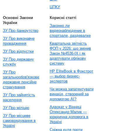
ЦПКУ
Основні Закони
Корисні статті
України
Законно ли
ЗУ Про банкрутство
видеонаблюдение в
спортзале, раздевалке
ЗУ Про виконавче
провадження
Квартальна звітність
ФОП у 2026: що змінив
ЗУ Про відпустки
Закон №4536-IX і як
адаптувати облікову
ЗУ Про державну
систему
службу
HP EliteBook в Фокстрот
ЗУ Про
— выбор бизнес-
загальнообов'язкове
экспертов
державне пенсійне
страхування
Чи можна запатентувати
винахід, створений за
ЗУ Про зайнятість
допомогою AI?
населення
Адвокат у Вінниці
ЗУ Про міліцію
Олександр Малик —
ЗУ Про місцеве
юридична допомога в
самоврядування в
Україні
Україні
Сніжна куля проти