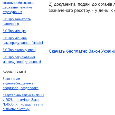
загальнообов'язкове
2) документи, подані до органів
державне пенсійне
зазначеного реєстру, - у день ї
страхування
ЗУ Про зайнятість
населення
ЗУ Про міліцію
ЗУ Про місцеве
самоврядування в Україні
ЗУ Про охорону праці
Скачать бесплатно Закон України
ЗУ Про регулювання
містобудівної діяльності
Корисні статті
Законно ли
видеонаблюдение в
спортзале, раздевалке
Квартальна звітність ФОП
у 2026: що змінив Закон
№4536-IX і як адаптувати
облікову систему