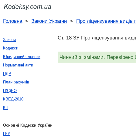
Головна
>
Закони України
>
Про ліцензування видів 
Ст. 18 ЗУ Про ліцензування видів
Закони
Кодекси
Чинний зі змінами. Перевірено 
Юридичний словник
Нормативні акти
ПДР
План рахунків
П(С)БО
КВЕД-2010
КП
Основні Кодески України
ГКУ