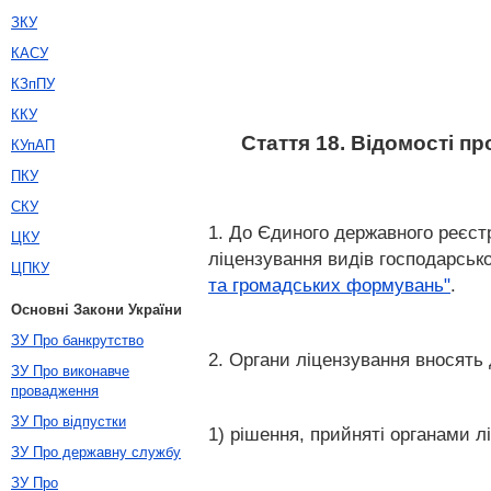
ЗКУ
КАСУ
КЗпПУ
ККУ
Стаття 18. Відомості п
КУпАП
ПКУ
СКУ
1. До Єдиного державного реєст
ЦКУ
ліцензування видів господарсько
ЦПКУ
та громадських формувань"
.
Основні Закони України
ЗУ Про банкрутство
2. Органи ліцензування вносять
ЗУ Про виконавче
провадження
ЗУ Про відпустки
1) рішення, прийняті органами лі
ЗУ Про державну службу
ЗУ Про