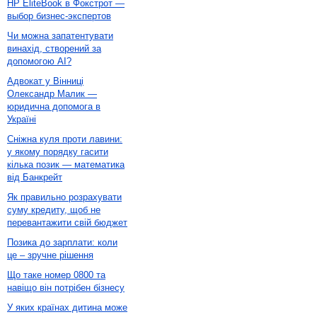
HP EliteBook в Фокстрот —
выбор бизнес-экспертов
Чи можна запатентувати
винахід, створений за
допомогою AI?
Адвокат у Вінниці
Олександр Малик —
юридична допомога в
Україні
Сніжна куля проти лавини:
у якому порядку гасити
кілька позик — математика
від Банкрейт
Як правильно розрахувати
суму кредиту, щоб не
перевантажити свій бюджет
Позика до зарплати: коли
це – зручне рішення
Що таке номер 0800 та
навіщо він потрібен бізнесу
У яких країнах дитина може