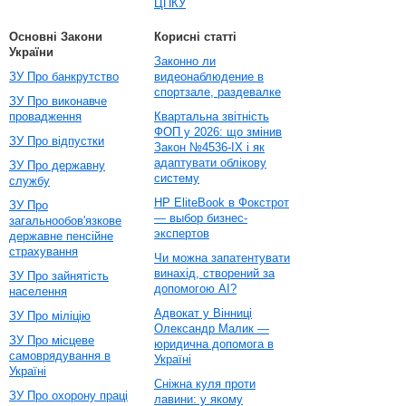
ЦПКУ
Основні Закони
Корисні статті
України
Законно ли
ЗУ Про банкрутство
видеонаблюдение в
спортзале, раздевалке
ЗУ Про виконавче
провадження
Квартальна звітність
ФОП у 2026: що змінив
ЗУ Про відпустки
Закон №4536-IX і як
адаптувати облікову
ЗУ Про державну
систему
службу
HP EliteBook в Фокстрот
ЗУ Про
— выбор бизнес-
загальнообов'язкове
экспертов
державне пенсійне
страхування
Чи можна запатентувати
винахід, створений за
ЗУ Про зайнятість
допомогою AI?
населення
Адвокат у Вінниці
ЗУ Про міліцію
Олександр Малик —
ЗУ Про місцеве
юридична допомога в
самоврядування в
Україні
Україні
Сніжна куля проти
ЗУ Про охорону праці
лавини: у якому