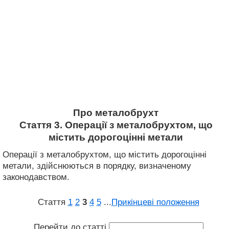
Про металобрухт
Стаття 3. Операції з металобрухтом, що
містить дорогоцінні метали
Операції з металобрухтом, що містить дорогоцінні
метали, здійснюються в порядку, визначеному
законодавством.
Стаття
1
2
3
4
5
...
Прикінцеві положення
Перейти до статті