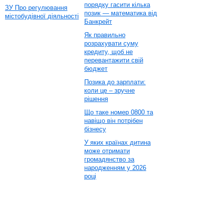
порядку гасити кілька
ЗУ Про регулювання
позик — математика від
містобудівної діяльності
Банкрейт
Як правильно
розрахувати суму
кредиту, щоб не
перевантажити свій
бюджет
Позика до зарплати:
коли це – зручне
рішення
Що таке номер 0800 та
навіщо він потрібен
бізнесу
У яких країнах дитина
може отримати
громадянство за
народженням у 2026
році