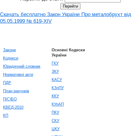
Скачать бесплатно Закон України Про металобрухт від
05.05.1999 № 619-XIV
Закони
Основні Кодески
України
Кодекси
ГКУ
Юридичний словник
ЗКУ
Нормативні акти
КАСУ
ПДР
КЗпПУ
План рахунків
ККУ
П(С)БО
КУпАП
КВЕД-2010
ПКУ
КП
СКУ
ЦКУ