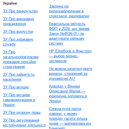
України
Законно ли
ЗУ Про банкрутство
видеонаблюдение в
спортзале, раздевалке
ЗУ Про виконавче
провадження
Квартальна звітність
ФОП у 2026: що змінив
ЗУ Про відпустки
Закон №4536-IX і як
адаптувати облікову
ЗУ Про державну
систему
службу
HP EliteBook в Фокстрот
ЗУ Про
— выбор бизнес-
загальнообов'язкове
экспертов
державне пенсійне
страхування
Чи можна запатентувати
винахід, створений за
ЗУ Про зайнятість
допомогою AI?
населення
Адвокат у Вінниці
ЗУ Про міліцію
Олександр Малик —
ЗУ Про місцеве
юридична допомога в
самоврядування в
Україні
Україні
Сніжна куля проти
ЗУ Про охорону праці
лавини: у якому
порядку гасити кілька
ЗУ Про регулювання
позик — математика від
містобудівної діяльності
Банкрейт