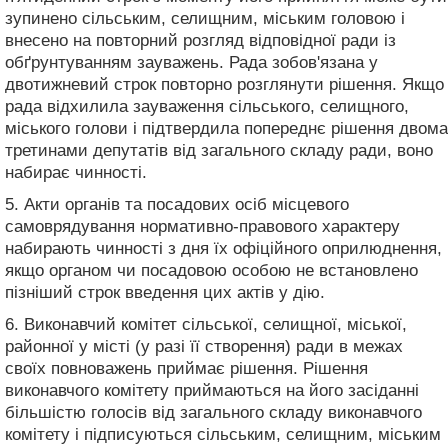
зупинено сільським, селищним, міським головою і
внесено на повторний розгляд відповідної ради із
обґрунтуванням зауважень. Рада зобов'язана у
двотижневий строк повторно розглянути рішення. Якщо
рада відхилила зауваження сільського, селищного,
міського голови і підтвердила попереднє рішення двома
третинами депутатів від загального складу ради, воно
набирає чинності.
5. Акти органів та посадових осіб місцевого
самоврядування нормативно-правового характеру
набирають чинності з дня їх офіційного оприлюднення,
якщо органом чи посадовою особою не встановлено
пізніший строк введення цих актів у дію.
6. Виконавчий комітет сільської, селищної, міської,
районної у місті (у разі її створення) ради в межах
своїх повноважень приймає рішення. Рішення
виконавчого комітету приймаються на його засіданні
більшістю голосів від загального складу виконавчого
комітету і підписуються сільським, селищним, міським