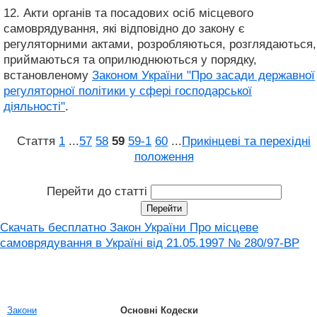
12. Акти органів та посадових осіб місцевого
самоврядування, які відповідно до закону є
регуляторними актами, розробляються, розглядаються,
приймаються та оприлюднюються у порядку,
встановленому
Законом України "Про засади державної
регуляторної політики у сфері господарської
діяльності"
.
Стаття
1
...
57
58
59
59‑1
60
...
Прикінцеві та перехідні
положення
Перейти до статті
Скачать бесплатно Закон України Про місцеве
самоврядування в Україні вiд 21.05.1997 № 280/97-ВР
Закони
Основні Кодески