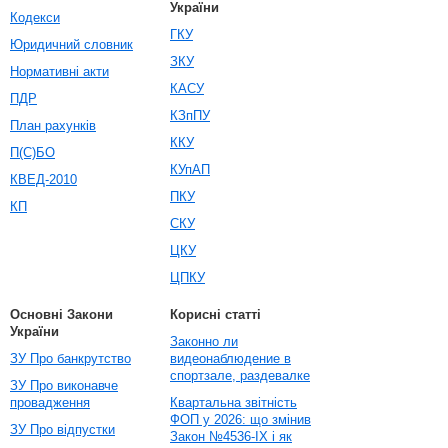
України
Кодекси
ГКУ
Юридичний словник
ЗКУ
Нормативні акти
КАСУ
ПДР
КЗпПУ
План рахунків
ККУ
П(С)БО
КУпАП
КВЕД-2010
ПКУ
КП
СКУ
ЦКУ
ЦПКУ
Основні Закони
Корисні статті
України
Законно ли
ЗУ Про банкрутство
видеонаблюдение в
спортзале, раздевалке
ЗУ Про виконавче
провадження
Квартальна звітність
ФОП у 2026: що змінив
ЗУ Про відпустки
Закон №4536-IX і як