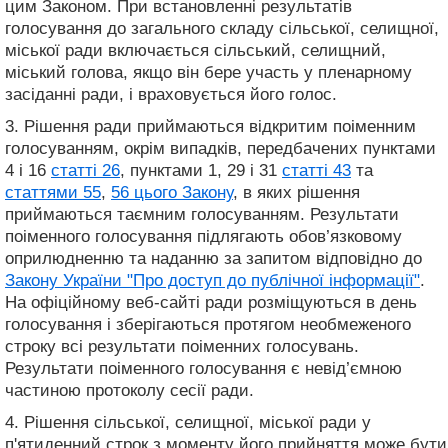
цим Законом. При встановленні результатів
голосування до загального складу сільської, селищної,
міської ради включається сільський, селищний,
міський голова, якщо він бере участь у пленарному
засіданні ради, і враховується його голос.
3. Рішення ради приймаються відкритим поіменним
голосуванням, окрім випадків, передбачених пунктами
4 і 16
статті 26
, пунктами 1, 29 і 31
статті 43
та
статтями 55
,
56 цього Закону
, в яких рішення
приймаються таємним голосуванням. Результати
поіменного голосування підлягають обов’язковому
оприлюдненню та наданню за запитом відповідно до
Закону України "Про доступ до публічної інформації"
.
На офіційному веб-сайті ради розміщуються в день
голосування і зберігаються протягом необмеженого
строку всі результати поіменних голосувань.
Результати поіменного голосування є невід’ємною
частиною протоколу сесії ради.
4. Рішення сільської, селищної, міської ради у
п'ятиденний строк з моменту його прийняття може бути