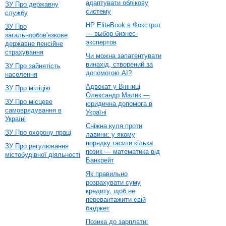
адаптувати облікову
ЗУ Про державну
систему
службу
HP EliteBook в Фокстрот
ЗУ Про
— выбор бизнес-
загальнообов'язкове
экспертов
державне пенсійне
страхування
Чи можна запатентувати
винахід, створений за
ЗУ Про зайнятість
допомогою AI?
населення
Адвокат у Вінниці
ЗУ Про міліцію
Олександр Малик —
ЗУ Про місцеве
юридична допомога в
самоврядування в
Україні
Україні
Сніжна куля проти
ЗУ Про охорону праці
лавини: у якому
порядку гасити кілька
ЗУ Про регулювання
позик — математика від
містобудівної діяльності
Банкрейт
Як правильно
розрахувати суму
кредиту, щоб не
перевантажити свій
бюджет
Позика до зарплати: