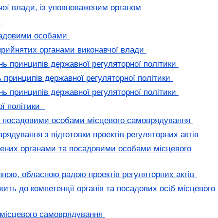
чої влади, із уповноваженим органом
в
осадовими особами
 прийнятих органами виконавчої влади
ь принципів державної регуляторної політики
 принципів державної регуляторної політики
нь принципів державної регуляторної політики
ої політики
 та посадовими особами місцевого самоврядування
рядування з підготовки проектів регуляторних актів
блених органами та посадовими особами місцевого
нною, обласною радою проектів регуляторних актів
ить до компетенції органів та посадових осіб місцевого
 місцевого самоврядування