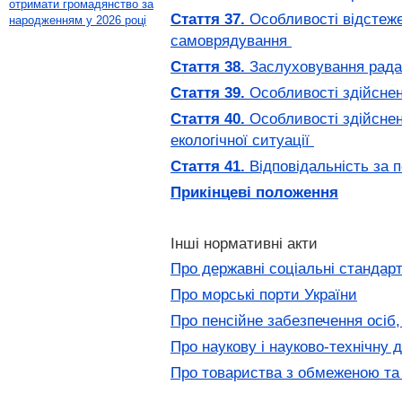
отримати громадянство за
Стаття 37.
Особливості відстеже
народженням у 2026 році
самоврядування
Стаття 38.
Заслуховування радам
Стаття 39.
Особливості здійснен
Стаття 40.
Особливості здійснен
екологічної ситуації
Стаття 41.
Відповідальність за 
Прикінцеві положення
Інші нормативні акти
Про державні соціальні стандарт
Про морські порти України
Про пенсійне забезпечення осіб,
Про наукову і науково-технічну д
Про товариства з обмеженою та