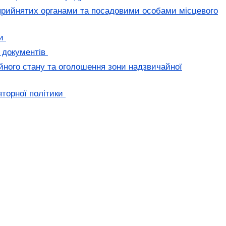
 прийнятих органами та посадовими особами місцевого
ки
 документів
йного стану та оголошення зони надзвичайної
яторної політики