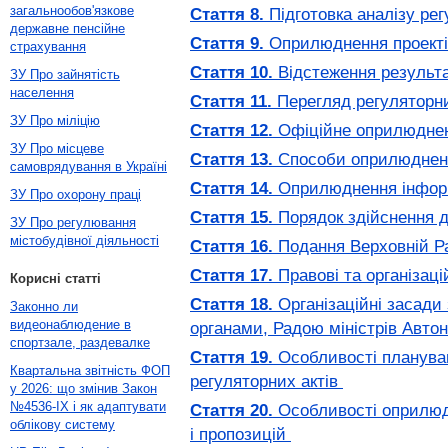
загальнообов'язкове
Стаття 8.
Підготовка аналізу ре
державне пенсійне
Стаття 9.
Оприлюднення проектів
страхування
Стаття 10.
Відстеження результа
ЗУ Про зайнятість
населення
Стаття 11.
Перегляд регуляторни
ЗУ Про міліцію
Стаття 12.
Офіційне оприлюднен
ЗУ Про місцеве
Стаття 13.
Способи оприлюднення
самоврядування в Україні
Стаття 14.
Оприлюднення інформа
ЗУ Про охорону праці
Стаття 15.
Порядок здійснення д
ЗУ Про регулювання
містобудівної діяльності
Стаття 16.
Подання Верховній Ра
Стаття 17.
Правові та організац
Корисні статті
Стаття 18.
Організаційні засади
Законно ли
видеонаблюдение в
органами, Радою міністрів Авто
спортзале, раздевалке
Стаття 19.
Особливості плануванн
Квартальна звітність ФОП
регуляторних актів
у 2026: що змінив Закон
№4536-IX і як адаптувати
Стаття 20.
Особливості оприлюдн
облікову систему
і пропозицій