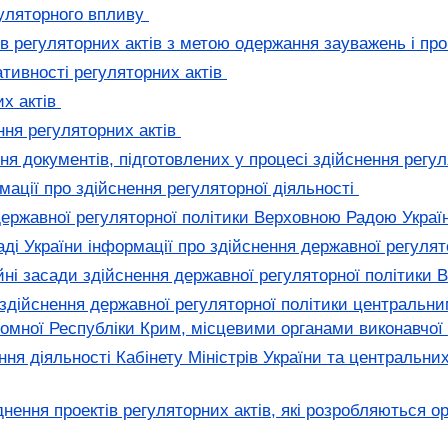
гуляторного впливу
 регуляторних актів з метою одержання зауважень і пр
тивності регуляторних актів
х актів
ня регуляторних актів
 документів, підготовлених у процесі здійснення регул
ції про здійснення регуляторної діяльності
ержавної регуляторної політики Верховною Радою Укра
ді України інформації про здійснення державної регулят
ійні засади здійснення державної регуляторної політик
 здійснення державної регуляторної політики центральни
номної Республіки Крим, місцевими органами виконавчо
я діяльності Кабінету Міністрів України та центральних 
ення проектів регуляторних актів, які розробляються о