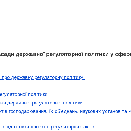
асади державної регуляторної політики у сфері
 про державну регуляторну політику
егуляторної політики
ня державної регуляторної політики
тів господарювання, їх об'єднань, наукових установ та 
з підготовки проектів регуляторних актів