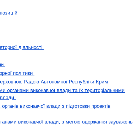
опозицій
яторної діяльності
їни
орної політики
и Верховною Радою Автономної Республіки Крим
ми органами виконавчої влади та їх територіальними
ї влади
органів виконавчої влади з підготовки проектів
рганами виконавчої влади, з метою одержання зауважень