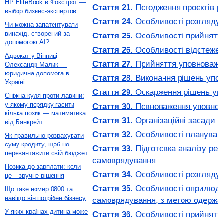
HP EliteBook в Фокстрот —
Стаття 21.
Погодження проектів 
выбор бизнес-экспертов
Стаття 24.
Особливості розгляду 
Чи можна запатентувати
винахід, створений за
Стаття 25.
Особливості прийнятт
допомогою AI?
Стаття 26.
Особливості відстеже
Адвокат у Вінниці
Стаття 27.
Прийняття уповноваже
Олександр Малик —
юридична допомога в
Стаття 28.
Виконання рішень упо
Україні
Стаття 29.
Оскарження рішень уп
Сніжна куля проти лавини:
у якому порядку гасити
Стаття 30.
Повноваження уповнов
кілька позик — математика
Стаття 31.
Організаційні засади
від Банкрейт
Стаття 32.
Особливості плануванн
Як правильно розрахувати
суму кредиту, щоб не
Стаття 33.
Підготовка аналізу р
перевантажити свій бюджет
самоврядування
Позика до зарплати: коли
Стаття 34.
Особливості розгляду
це – зручне рішення
Стаття 35.
Особливості оприлюдне
Що таке номер 0800 та
навіщо він потрібен бізнесу
самоврядування, з метою одерж
У яких країнах дитина може
Стаття 36.
Особливості прийнятт