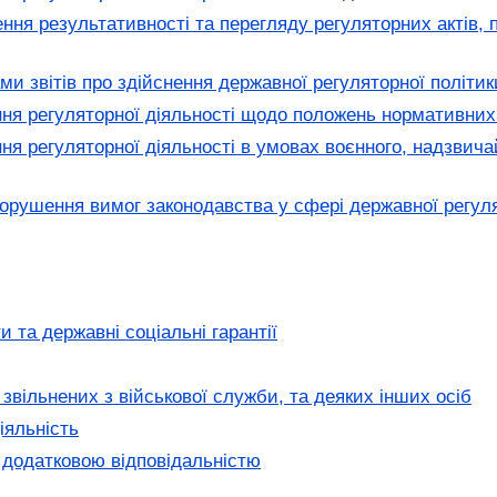
ння результативності та перегляду регуляторних актів,
и звітів про здійснення державної регуляторної політи
ня регуляторної діяльності щодо положень нормативних
ня регуляторної діяльності в умовах воєнного, надзвича
порушення вимог законодавства у сфері державної регул
и та державні соціальні гарантії
 звільнених з військової служби, та деяких інших осіб
іяльність
 додатковою відповідальністю