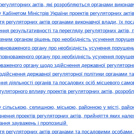
регуляторних актів, які розробляються органами виконав
Кабінетом Міністрів України проектів регуляторних акті
я регуляторних актів органами виконавчої влади, їх п
ння результативності та перегляду регуляторних актів,
ним органом рішень про необхідність усунення порушен
вноваженого органу про необхідність усунення порушень
овноваженого органу про необхідність усунення поруше
аженого органу щодо здійснення державної регуляторн
 здійснення державної регуляторної політики органами
я діяльності органів та посадових осіб місцевого самов
егуляторного впливу проектів регуляторних актів, розро
 сільською, селищною, міською, районною у місті, райо
ння проектів регуляторних актів, прийняття яких належ
ання зауважень і пропозицій
я регуляторних актів органами та посадовими особами