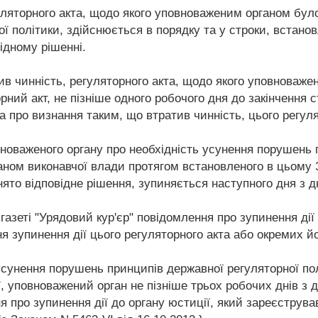
уляторного акта, щодо якого уповноваженим органом бул
ї політики, здійснюється в порядку та у строки, встано
ідному рішенні.
ив чинність, регуляторного акта, щодо якого уповноваже
ний акт, не пізніше одного робочого дня до закінчення 
а про визнання таким, що втратив чинність, цього регуля
вноваженого органу про необхідність усунення порушень 
ном виконавчої влади протягом встановленого в цьому З
то відповідне рішення, зупиняється наступного дня з дн
газеті "Урядовий кур'єр" повідомлення про зупинення дії
ня зупинення дії цього регуляторного акта або окремих й
усунення порушень принципів державної регуляторної по
ї, уповноважений орган не пізніше трьох робочих днів з 
про зупинення дії до органу юстиції, який зареєстрував