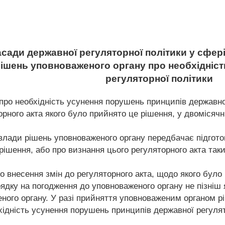
асади державної регуляторної політики у сфері
рішень уповноваженого органу про необхідніс
регуляторної політики
про необхідність усунення порушень принципів державно
рного акта якого було прийнято це рішення, у двомісячн
влади рішень уповноваженого органу передбачає підготов
рішення, або про визнання цього регуляторного акта так
про внесення змін до регуляторного акта, щодо якого бул
ку на погодження до уповноваженого органу не пізніш як
еного органу. У разі прийняття уповноваженим органом р
хідність усунення порушень принципів державної регуля