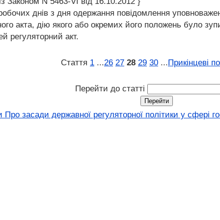
із Законом N 5463-VI від 16.10.2012 }
 робочих днів з дня одержання повідомлення уповноваже
го акта, дію якого або окремих його положень було зупи
ей регуляторний акт.
Стаття
1
...
26
27
28
29
30
...
Прикінцеві п
Перейти до статті
 Про засади державної регуляторної політики у сфері го