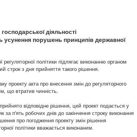
 господарської діяльності
ть усунення порушень принципів державної
ї регуляторної політики підлягає виконанню органом
ий строк з дня прийняття такого рішення.
ку проекту акта про внесення змін до регуляторного
им, що втратив чинність.
о прийнято відповідне рішення, цей проект подається у
 за п'ять робочих днів до закінчення строку виконання
ішення про погодження проекту змін рішення
торної політики вважається виконаним.