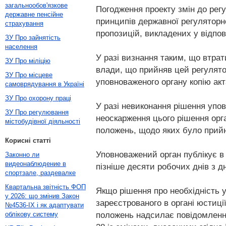
загальнообов'язкове
Погодження проекту змін до рег
державне пенсійне
принципів державної регуляторно
страхування
пропозицій, викладених у відпов
ЗУ Про зайнятість
населення
У разі визнання таким, що втрат
ЗУ Про міліцію
влади, що прийняв цей регулятор
ЗУ Про місцеве
уповноваженого органу копію акт
самоврядування в Україні
ЗУ Про охорону праці
У разі невиконання рішення упо
ЗУ Про регулювання
неоскарження цього рішення орга
містобудівної діяльності
положень, щодо яких було прийня
Корисні статті
Уповноважений орган публікує в 
Законно ли
видеонаблюдение в
пізніше десяти робочих днів з д
спортзале, раздевалке
Квартальна звітність ФОП
Якщо рішення про необхідність 
у 2026: що змінив Закон
зареєстрованого в органі юстиці
№4536-IX і як адаптувати
положень надсилає повідомлення 
облікову систему