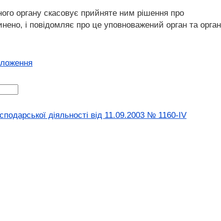
ного органу скасовує прийняте ним рішення про
нено, і повідомляє про це уповноважений орган та орган
оложення
сподарської діяльності від 11.09.2003 № 1160-IV