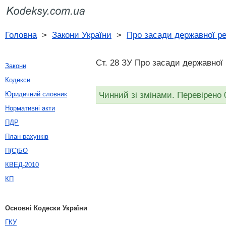
Головна
>
Закони України
>
Про засади державної ре
Ст. 28 ЗУ Про засади державної 
Закони
Кодекси
Чинний зі змінами. Перевірено 
Юридичний словник
Нормативні акти
ПДР
План рахунків
П(С)БО
КВЕД-2010
КП
Основні Кодески України
ГКУ