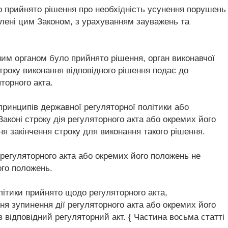
о прийнято рішення про необхідність усунення порушень
влені цим Законом, з урахуванням зауважень та
ним органом було прийнято рішення, орган виконавчої
строку виконання відповідного рішення подає до
торного акта.
принципів державної регуляторної політики або
аконі строку дія регуляторного акта або окремих його
я закінчення строку для виконання такого рішення.
 регуляторного акта або окремих його положень не
ого положень.
літики прийнято щодо регуляторного акта,
дня зупинення дії регуляторного акта або окремих його
 відповідний регуляторний акт. { Частина восьма статті