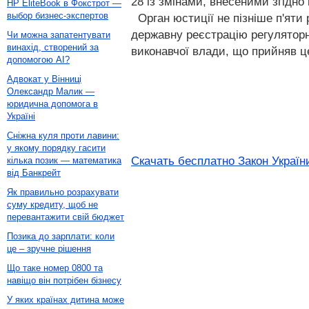
28 із змінами, внесеними згідно 
HP EliteBook в Фокстрот —
выбор бизнес-экспертов
Орган юстиції не пізніше п'яти
державну реєстрацію регуляторно
Чи можна запатентувати
винахід, створений за
виконавчої влади, що прийняв ц
допомогою AI?
Адвокат у Вінниці
Олександр Малик —
юридична допомога в
Україні
Сніжна куля проти лавини:
у якому порядку гасити
Скачать бесплатно Закон України
кілька позик — математика
від Банкрейт
Як правильно розрахувати
суму кредиту, щоб не
перевантажити свій бюджет
Позика до зарплати: коли
це – зручне рішення
Що таке номер 0800 та
навіщо він потрібен бізнесу
У яких країнах дитина може