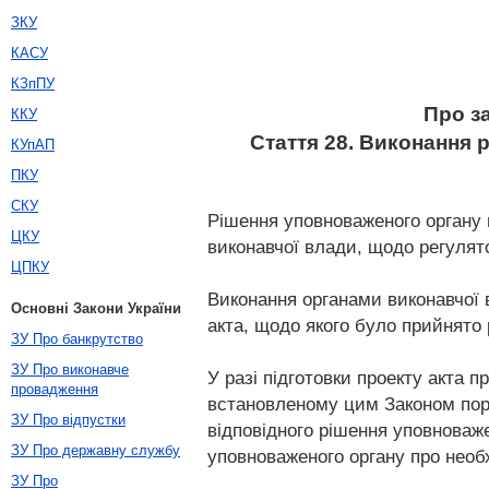
ЗКУ
КАСУ
КЗпПУ
Про з
ККУ
Стаття 28. Виконання 
КУпАП
ПКУ
СКУ
Рішення уповноваженого органу 
ЦКУ
виконавчої влади, щодо регулято
ЦПКУ
Виконання органами виконавчої 
Основні Закони України
акта, щодо якого було прийнято 
ЗУ Про банкрутство
ЗУ Про виконавче
У разі підготовки проекту акта 
провадження
встановленому цим Законом поряд
ЗУ Про відпустки
відповідного рішення уповноваж
ЗУ Про державну службу
уповноваженого органу про необ
ЗУ Про