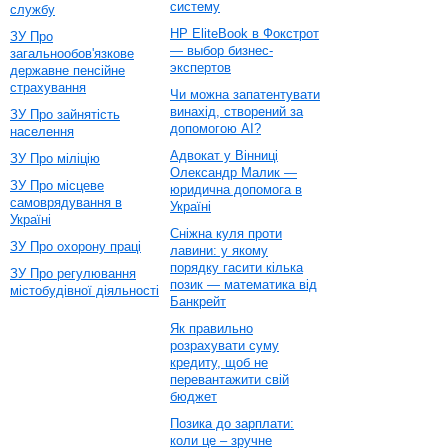
систему
службу
HP EliteBook в Фокстрот
ЗУ Про
— выбор бизнес-
загальнообов'язкове
экспертов
державне пенсійне
страхування
Чи можна запатентувати
винахід, створений за
ЗУ Про зайнятість
допомогою AI?
населення
Адвокат у Вінниці
ЗУ Про міліцію
Олександр Малик —
ЗУ Про місцеве
юридична допомога в
самоврядування в
Україні
Україні
Сніжна куля проти
ЗУ Про охорону праці
лавини: у якому
порядку гасити кілька
ЗУ Про регулювання
позик — математика від
містобудівної діяльності
Банкрейт
Як правильно
розрахувати суму
кредиту, щоб не
перевантажити свій
бюджет
Позика до зарплати:
коли це – зручне