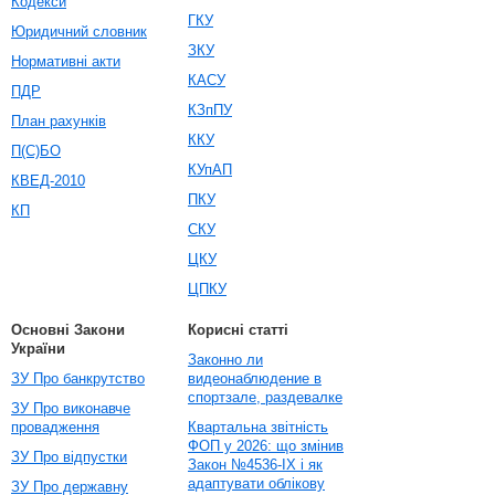
Кодекси
ГКУ
Юридичний словник
ЗКУ
Нормативні акти
КАСУ
ПДР
КЗпПУ
План рахунків
ККУ
П(С)БО
КУпАП
КВЕД-2010
ПКУ
КП
СКУ
ЦКУ
ЦПКУ
Основні Закони
Корисні статті
України
Законно ли
ЗУ Про банкрутство
видеонаблюдение в
спортзале, раздевалке
ЗУ Про виконавче
провадження
Квартальна звітність
ФОП у 2026: що змінив
ЗУ Про відпустки
Закон №4536-IX і як
адаптувати облікову
ЗУ Про державну