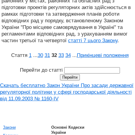
районних у містах, районних та обласних рад з
підготовки проектів регуляторних актів здійснюється в
рамках підготовки та затвердження планів роботи
відповідних рад у порядку, встановленому Законом
України "Про місцеве самоврядування в Україні" та
регламентами відповідних рад, з урахуванням вимог
частин третьої та четвертої
статті 7 цього Закону
.
Стаття
1
...
30
31
32
33
34
...
Прикінцеві положення
Перейти до статті
Скачать бесплатно Закон України Про засади державної
регуляторної політики у сфері господарської діяльності
від 11.09.2003 № 1160-IV
Закони
Основні Кодески
України