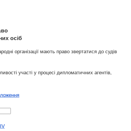
аво
них осіб
ародні організації мають право звертатися до судів
ивості участі у процесі дипломатичних агентів,
оложення
IV