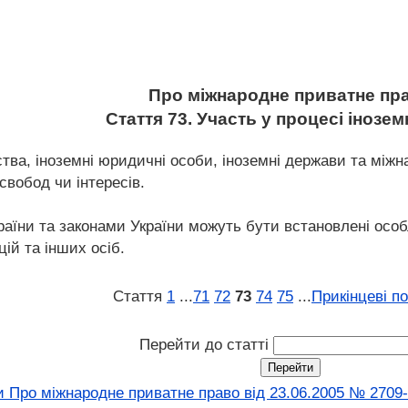
Про міжнародне приватне пр
Стаття 73. Участь у процесі інозем
ства, іноземні юридичні особи, іноземні держави та міжн
свобод чи інтересів.
аїни та законами України можуть бути встановлені особл
ій та інших осіб.
Стаття
1
...
71
72
73
74
75
...
Прикінцеві п
Перейти до статті
и Про міжнародне приватне право від 23.06.2005 № 2709-