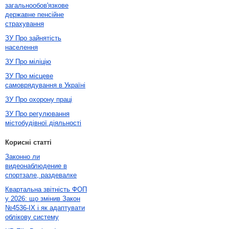
загальнообов'язкове
державне пенсійне
страхування
ЗУ Про зайнятість
населення
ЗУ Про міліцію
ЗУ Про місцеве
самоврядування в Україні
ЗУ Про охорону праці
ЗУ Про регулювання
містобудівної діяльності
Корисні статті
Законно ли
видеонаблюдение в
спортзале, раздевалке
Квартальна звітність ФОП
у 2026: що змінив Закон
№4536-IX і як адаптувати
облікову систему