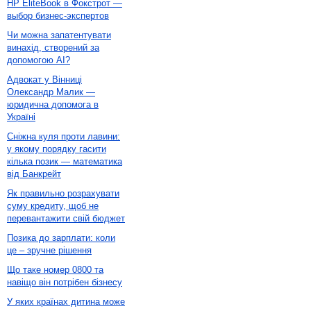
HP EliteBook в Фокстрот —
выбор бизнес-экспертов
Чи можна запатентувати
винахід, створений за
допомогою AI?
Адвокат у Вінниці
Олександр Малик —
юридична допомога в
Україні
Сніжна куля проти лавини:
у якому порядку гасити
кілька позик — математика
від Банкрейт
Як правильно розрахувати
суму кредиту, щоб не
перевантажити свій бюджет
Позика до зарплати: коли
це – зручне рішення
Що таке номер 0800 та
навіщо він потрібен бізнесу
У яких країнах дитина може