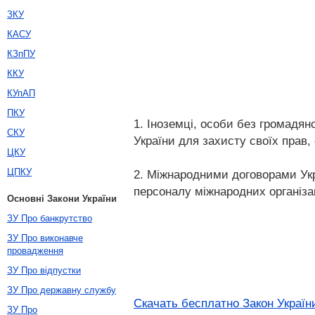
ЗКУ
КАСУ
КЗпПУ
ККУ
КУпАП
ПКУ
1. Іноземці, особи без громадян
СКУ
України для захисту своїх прав, 
ЦКУ
ЦПКУ
2. Міжнародними договорами Укр
персоналу міжнародних організац
Основні Закони України
ЗУ Про банкрутство
ЗУ Про виконавче
провадження
ЗУ Про відпустки
ЗУ Про державну службу
Скачать бесплатно Закон Україн
ЗУ Про