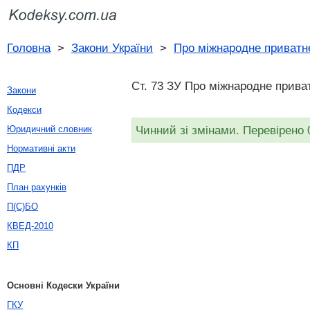
Головна
>
Закони України
>
Про міжнародне приватн
Ст. 73 ЗУ Про міжнародне приват
Закони
Кодекси
Чинний зі змінами. Перевірено 
Юридичний словник
Нормативні акти
ПДР
План рахунків
П(С)БО
КВЕД-2010
КП
Основні Кодески України
ГКУ