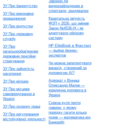
Законно ли
ЗУ Про банкрутство
видеонаблюдение в
спортзале, раздевалке
ЗУ Про виконавче
провадження
Квартальна звітність
ФОП у 2026: що змінив
ЗУ Про відпустки
Закон №4536-IX і як
адаптувати облікову
ЗУ Про державну
систему
службу
HP EliteBook в Фокстрот
ЗУ Про
— выбор бизнес-
загальнообов'язкове
экспертов
державне пенсійне
страхування
Чи можна запатентувати
винахід, створений за
ЗУ Про зайнятість
допомогою AI?
населення
Адвокат у Вінниці
ЗУ Про міліцію
Олександр Малик —
ЗУ Про місцеве
юридична допомога в
самоврядування в
Україні
Україні
Сніжна куля проти
ЗУ Про охорону праці
лавини: у якому
порядку гасити кілька
ЗУ Про регулювання
позик — математика від
містобудівної діяльності
Банкрейт