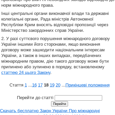
норм міжнародного права.
Інші центральні органи виконавчої влади та державні
колегіальні органи, Рада міністрів Автономної
Республіки Крим вносять відповідні пропозиції через
Міністерство закордонних справ України.
2. У разі суттєвого порушення міжнародного договору
України іншими його сторонами, якщо виконання
договору може зашкодити національним інтересам
України, а також в інших випадках, передбачених
міжнародним правом, дію такого договору може бути
припинено або зупинено в порядку, встановленому
статтею 24 цього Закону
.
Стаття
1
...
16
17
18
19
20
...
Прикінцеві положення
Перейти до статті
Скачать бесплатно Закон України Про міжнародні