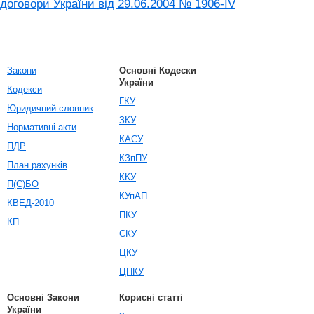
договори України від 29.06.2004 № 1906-IV
Закони
Основні Кодески
України
Кодекси
ГКУ
Юридичний словник
ЗКУ
Нормативні акти
КАСУ
ПДР
КЗпПУ
План рахунків
ККУ
П(С)БО
КУпАП
КВЕД-2010
ПКУ
КП
СКУ
ЦКУ
ЦПКУ
Основні Закони
Корисні статті
України