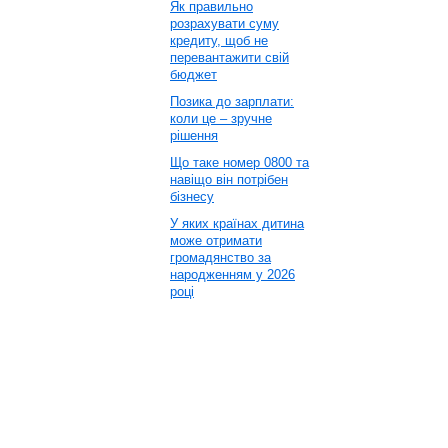
Як правильно
розрахувати суму
кредиту, щоб не
перевантажити свій
бюджет
Позика до зарплати:
коли це – зручне
рішення
Що таке номер 0800 та
навіщо він потрібен
бізнесу
У яких країнах дитина
може отримати
громадянство за
народженням у 2026
році